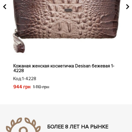
Кожаная женская косметичка Desisan бежевая 1-
Кож
4228
36
Код:
1-4228
Код
944 грн
944
1 110 грн
БОЛЕЕ 8 ЛЕТ НА РЫНКЕ