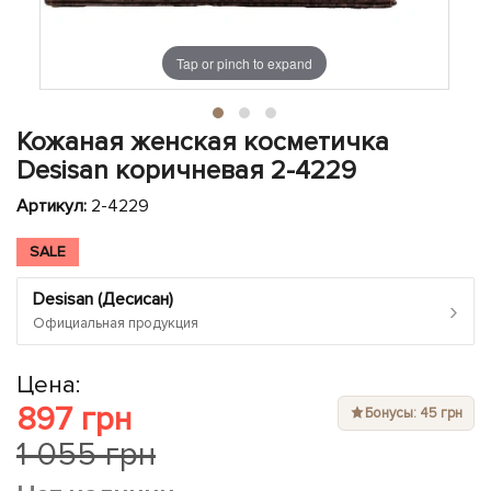
ЧЕХЛЫ ДЛЯ НОУТБУКОВ
Показать все
Показать все
Показать все
Tap or pinch to expand
Кожаная женская косметичка
Desisan коричневая 2-4229
Артикул:
2-4229
SALE
Desisan (Десисан)
›
Официальная продукция
Цена:
897 грн
Бонусы: 45 грн
1 055 грн