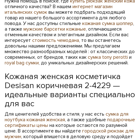
Нужна помощь в поиске, где
купить рюкзак женский кожа
отличного качества? В нашем
интернет магазин
итальянских сумок
вы можете подбрать подходящий
товар из нашего большого ассортимента для любого
повода. У нас доступны стильные
кожаная сумка шоппер
,
а также
мужские барсетки кожаные
, отличающиеся
отменным качеством и элегантным дизайном. Если вас
интересует
стоимость чемодана
, то вы останетесь
довольны нашими предложениями. Мы предлагаем
множество разнообразных моделей : от классических до
современных, от брендов, таких как
сумка tony perotti
и
royal bag сумки
, до уникальных дизайнерских решений.
Кожаная женская косметичка
Desisan коричневая 2-4229 —
идеальные варианты специально
для вас
Для ценителей удобства и стиля, у нас есть
сумка для
ноутбука кожаная женская
, а также удобные
подарочные
сертификаты цены
на которые остаются по разумной
цене. В ассортименте вы найдете
городской рюкзак для
мужчин
, который впишется в деловую среду и подойдет