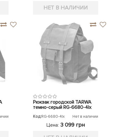
НЕТ В НАЛИЧИИ
A
Рюкзак городской TARWA
темно-серый RG-6680-4lx
личии
Код:
RG-6680-4lx
Нет в наличии
3 099 грн
Цена: