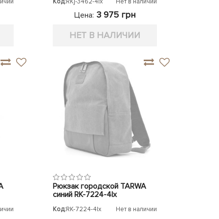
личии
Код:
RKj-3462-4lx
Нет в наличии
3 975 грн
Цена:
НЕТ В НАЛИЧИИ
A
Рюкзак городской TARWA
синий RK-7224-4lx
личии
Код:
RK-7224-4lx
Нет в наличии