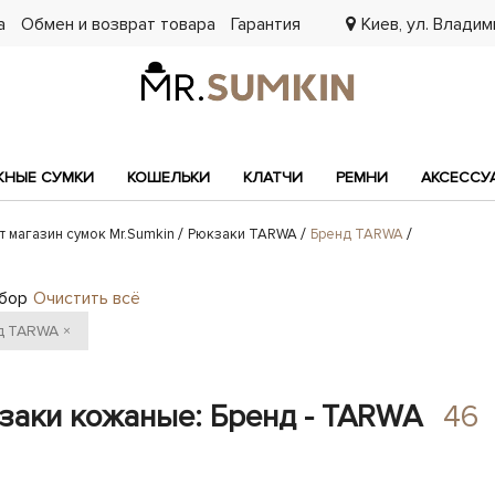
а
Обмен и возврат товара
Гарантия
Киев, ул. Владими
7
НЫЕ СУМКИ
КОШЕЛЬКИ
КЛАТЧИ
РЕМНИ
АКСЕССУ
т магазин сумок Mr.Sumkin
Рюкзаки TARWA
Бренд TARWA
бор
Очистить всё
д
TARWA
×
заки кожаные: Бренд - TARWA
46