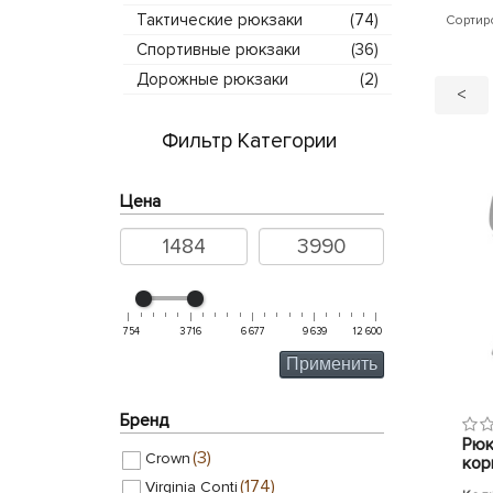
Тактические рюкзаки
(74)
Сортир
Спортивные рюкзаки
(36)
Дорожные рюкзаки
(2)
<
Фильтр Категории
Цена
754
3 716
6 677
9 639
12 600
Применить
Бренд
Рюк
(3)
Crown
кор
(174)
Virginia Conti