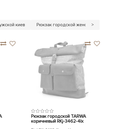
ужской киев
Рюкзак городской женский
>
Рюкзак му
A
Рюкзак городской TARWA
коричневый RKj-3462-4lx