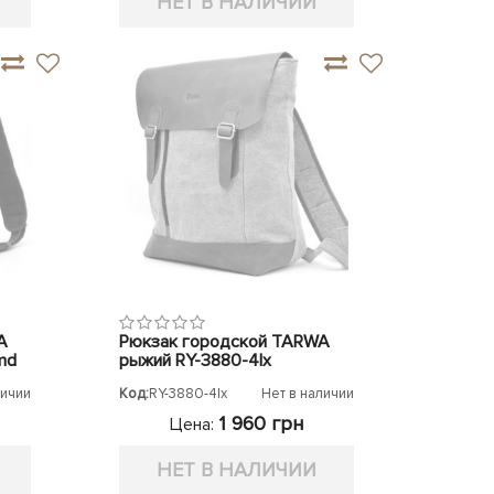
НЕТ В НАЛИЧИИ
A
Рюкзак городской TARWA
md
рыжий RY-3880-4lx
личии
Код:
RY-3880-4lx
Нет в наличии
1 960 грн
Цена:
НЕТ В НАЛИЧИИ