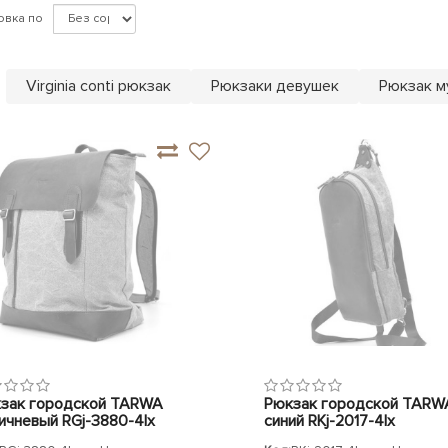
овка по
Virginia conti рюкзак
Рюкзаки девушек
Рюкзак м
зак городской TARWA
Рюкзак городской TARW
ичневый RGj-3880-4lx
синий RKj-2017-4lx