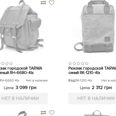
зак городской TARWA
Рюкзак городской TARW
еный RН-6680-4lx
синий RK-1210-4lx
RН-6680-4lx
Нет в наличии
Код:
RK-1210-4lx
Нет в на
3 099 грн
2 312 грн
Цена:
Цена:
НЕТ В НАЛИЧИИ
НЕТ В НАЛИЧИИ