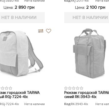
RGj-3880-4lx
Нет в наличии
Код:
RKj-2017-4lx
Нет в на
2 890 грн
2 100 грн
Цена:
Цена:
НЕТ В НАЛИЧИИ
НЕТ В НАЛИЧИИ
зак городской TARWA
Рюкзак городской TARW
ый RGj-7224-4lx
синий RK-3943-4lx
RGj-7224-4lx
Нет в наличии
Код:
RK-3943-4lx
Нет в на