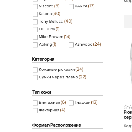
Код:
(5)
(17)
Visconti
KARYA
(30)
Katana
(40)
Tony Bellucci
(1)
Hill Burry
(13)
Mike Browen
(1)
(24)
Aoking
Ashwood
(1)
Barkli
Категория
(60)
BlankNote
(5)
BOND
(24)
Кожаные рюкзаки
(171)
Buffalo Bags
(22)
Сумки через плечо
(24)
(29)
Caribee
Defcon 5
(18)
(8)
Desisan
Dor Flinger
Тип кожи
(59)
Ferrino
(6)
(13)
Винтажная
Гладкая
(35)
Giorgio Ferretti
(4)
Фактурная
Рюк
(28)
High Peak
сер
(47)
(84)
Keizer
Level
Формат/Расположение
Код:
(12)
Monsen