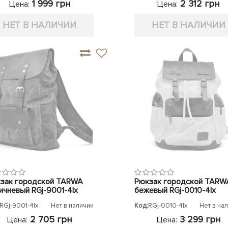
1 999 грн
2 312 грн
Цена:
Цена:
НЕТ В НАЛИЧИИ
НЕТ В НАЛИЧИИ
зак городской TARWA
Рюкзак городской TARW
ичневый RGj-9001-4lx
бежевый RGj-0010-4lx
RGj-9001-4lx
Нет в наличии
Код:
RGj-0010-4lx
Нет в на
2 705 грн
3 299 грн
Цена:
Цена: