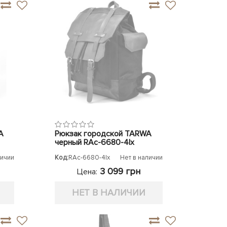
A
Рюкзак городской TARWA
черный RAc-6680-4lx
личии
Код:
RAc-6680-4lx
Нет в наличии
3 099 грн
Цена:
НЕТ В НАЛИЧИИ