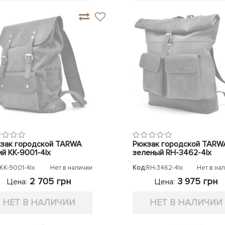
зак городской TARWA
Рюкзак городской TARW
ий KK-9001-4lx
зеленый RH-3462-4lx
KK-9001-4lx
Нет в наличии
Код:
RH-3462-4lx
Нет в на
2 705 грн
3 975 грн
Цена:
Цена:
НЕТ В НАЛИЧИИ
НЕТ В НАЛИЧИИ