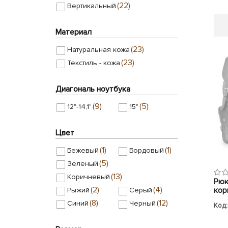
(22)
Вертикальный
(3)
National Geographic
(11)
OLIVIA LEATHER
Материал
(43)
(37)
Poolparty
Red Rock
(5)
Remoid
(23)
Натуральная кожа
(19)
Ricco Grande
(23)
Текстиль - кожа
(5)
Smith & Canova
TARWA
Диагональ ноутбука
(46)
TIDING BAG
(9)
(5)
12"-14,1"
15"
(14)
(2)
Vango
Blamont
(39)
(19)
GRAYS
Issa Hara
Цвет
(138)
(15)
Jizuz
Bexhill
(1)
(1)
Бежевый
Бордовый
(12)
Borsa Leather
(5)
Зеленый
(37)
(3)
CAT
Discovery
(13)
Коричневый
Рюк
(2)
(4)
кор
Рыжий
Серый
(8)
(12)
Синий
Черный
Код: