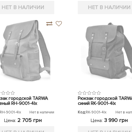
НЕТ В НАЛИЧИИ
НЕТ В НАЛИЧИИ
зак городской TARWA
Рюкзак городской TARW
еный RH-9001-4lx
синий RK-9001-4lx
RH-9001-4lx
Нет в наличии
Код:
RK-9001-4lx
Нет в на
2 705 грн
3 990 грн
Цена:
Цена: