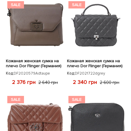
SALE
SALE
Кожаная женская сумка на
Кожаная женская сумка на
плечо Dor Flinger (Германия)
плечо Dor Flinger (Германия)
темный тауп
темно-серая
Код:
DF2020579Adtaupe
Код:
DF2021722dgrey
2 376 грн
2 340 грн
2 640 грн
2 600 грн
SALE
SALE