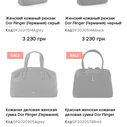
Женский кожаный рюкзак
Женский кожаный рюкзак
Dor Flinger (Германия) серый
Dor Flinger (Германия) черный
DF2020514Agrey
DF2020514Ablack
Код:
DF2020514Agrey
Код:
DF2020514Ablack
3 230 грн
3 230 грн
SALE
SALE
Кожаная деловая женская
Красная женская кожаная
сумка Dor Flinger (Германия)
деловая сумка Dor Flinger
темно-серая
(Германия)
Код:
DF2020905Agrey
Код:
DF2020578Bred