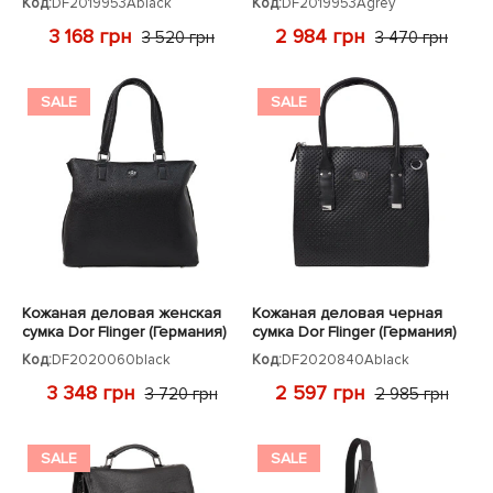
Код:
DF2019953Ablack
Код:
DF2019953Agrey
3 168 грн
2 984 грн
3 520 грн
3 470 грн
SALE
SALE
Кожаная деловая женская
Кожаная деловая черная
сумка Dor Flinger (Германия)
сумка Dor Flinger (Германия)
черная
Код:
DF2020060black
Код:
DF2020840Ablack
3 348 грн
2 597 грн
3 720 грн
2 985 грн
SALE
SALE