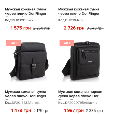
Мужская кожаная сумка
Мужская кожаная сумка
через плечо Dor Flinger
через плечо Dor Flinger
(Германия) черная
(Германия) черная
Код:
DF8130Dblack
Код:
DF8131black
DF8130Dblack
DF8131black
1 575 грн
2 726 грн
2 250 грн
3 540 грн
SALE
SALE
Мужская кожаная сумка
Мужская кожаная черная
через плечо Dor Flinger
сумка через плечо Dor
(Германия) черная
Flinger (Германия)
Код:
DF2019932Ablack
Код:
DF2020795Ablack-s
DF2019932Ablack
DF2020795Ablack
1 479 грн
1 987 грн
2 175 грн
2 385 грн