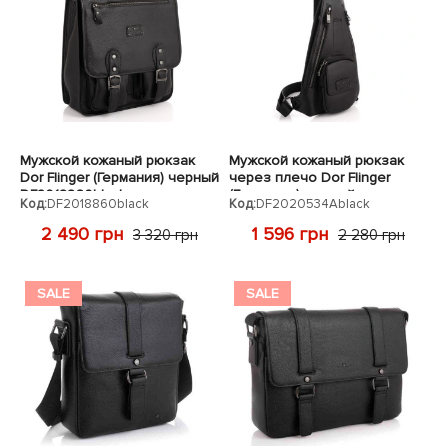
Мужской кожаный рюкзак
Мужской кожаный рюкзак
Dor Flinger (Германия) черный
через плечо Dor Flinger
DF2018860black
(Германия) черный
Код:
DF2018860black
Код:
DF2020534Ablack
DF2020534Ablack
2 490 грн
1 596 грн
3 320 грн
2 280 грн
SALE
SALE