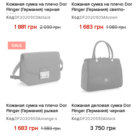
Кожаная сумка на плечо Dor
Кожаная сумка на плечо Dor
Flinger (Германия) черная
Flinger (Германия) светло-
DF2020903Ablack
коричневая
Код:
DF2020903Ablack
Код:
DF2020903Abrown
DF2020903Abrown
1 881 грн
1 683 грн
2 090 грн
1 980 грн
SALE
Кожаная сумка на плечо Dor
Кожаная деловая сумка Dor
Flinger (Германия) рыжая
Flinger (Германия) черная
DF2020903Aorange
DF2020593Ablack
Код:
DF2020903Aorange-s
Код:
DF2020593Ablack
1 683 грн
3 750 грн
1 980 грн