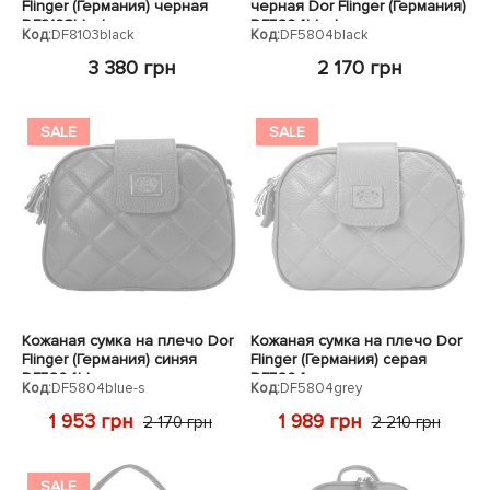
Flinger (Германия) черная
черная Dor Flinger (Германия)
DF8103black
DF5804black
Код:
DF8103black
Код:
DF5804black
3 380 грн
2 170 грн
SALE
SALE
Кожаная сумка на плечо Dor
Кожаная сумка на плечо Dor
Flinger (Германия) синяя
Flinger (Германия) серая
DF5804blue
DF5804grey
Код:
DF5804blue-s
Код:
DF5804grey
1 953 грн
1 989 грн
2 170 грн
2 210 грн
SALE