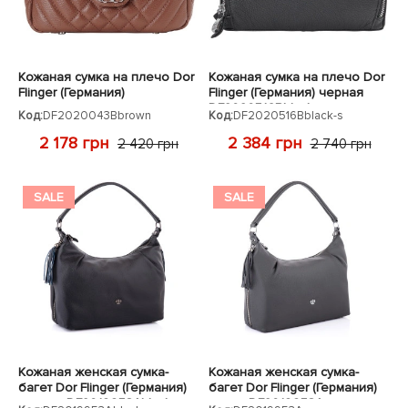
Кожаная сумка на плечо Dor
Кожаная сумка на плечо Dor
Flinger (Германия)
Flinger (Германия) черная
коричневая
DF2020516Bblack
Код:
DF2020043Bbrown
Код:
DF2020516Bblack-s
DF2020043Bbrown
2 178 грн
2 384 грн
2 420 грн
2 740 грн
SALE
SALE
Кожаная женская сумка-
Кожаная женская сумка-
багет Dor Flinger (Германия)
багет Dor Flinger (Германия)
черная DF2019953Ablack
серая DF2019953Agrey