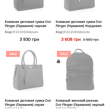
Кожаная деловая сумка Dor
Кожаная деловая сумка Dor
Flinger (Германия) черная
Flinger (Германия) бордовая
DF2020613Ablack
DF2020613Abordo
Код:
DF2020613Ablack
Код:
DF2020613Abordo
3 930 грн
3 608 грн
3 880 грн
SALE
SALE
Кожаная деловая сумка Dor
Кожаный женский рюкзак
Flinger (Германия) серая
Dor Flinger (Германия) черный
DF2020613Agrey
DF2020358Bblack