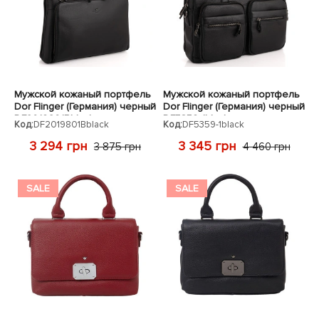
ЧЕХЛЫ ДЛЯ НОУТБУКОВ
Показать все
Показать все
Показать все
Мужской кожаный портфель
Мужской кожаный портфель
Dor Flinger (Германия) черный
Dor Flinger (Германия) черный
DF2019801Bblack
DF5359-1black
Код:
DF2019801Bblack
Код:
DF5359-1black
3 294 грн
3 345 грн
3 875 грн
4 460 грн
SALE
SALE