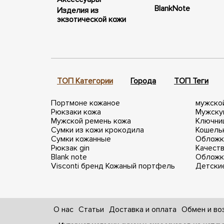
BlankNote
Изделия из
экзотической кожи
ТОП Категории
Города
ТОП Теги
Портмоне кожаное
мужско
Рюкзаки кожа
Мужску
Мужской ремень кожа
Ключниц
Сумки из кожи крокодила
Кошель
Сумки кожанные
Обложк
Рюкзак gin
Качест
Blank note
Обложк
Visconti бренд
Кожаный портфель
Детски
О нас
Статьи
Доставка и оплата
Обмен и во