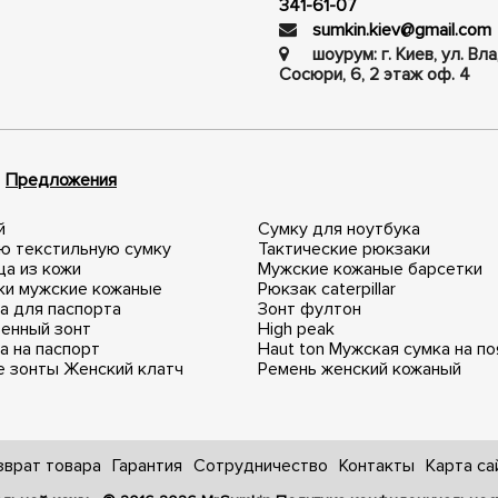
341-61-07
sumkin.kiev@gmail.com
шоурум: г. Киев, ул. В
Сосюри, ​​6, 2 этаж оф. 4
Предложения
й
Сумку для ноутбука
ю текстильную сумку
Тактические рюкзаки
а из кожи
Мужские кожаные барсетки
ки мужские кожаные
Рюкзак caterpillar
а для паспорта
Зонт фултон
венный зонт
High peak
а на паспорт
Haut ton
Мужская сумка на по
е зонты
Женский клатч
Ремень женский кожаный
зврат товара
Гарантия
Сотрудничество
Контакты
Карта са