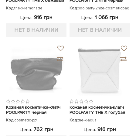
POOLPARTY THE X бежевый
POOLPARTY 2NITE черный
Код:
the-x-lemonade
Код:
poolparty-2nite-cosmeticbag
916 грн
1 066 грн
Цена:
Цена:
НЕТ В НАЛИЧИИ
НЕТ В НАЛИЧИИ
Кожаная косметичка-клатч
Кожаная косметичка-клатч
POOLPARTY черная
POOLPARTY THE X голубая
Код:
cosmetic-pp1
Код:
the-x-aqua
762 грн
916 грн
Цена:
Цена: