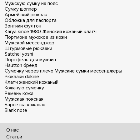
Мужскую сумку на пояс
Сумку шоппер
Армейский рюкзак
Обложка для паспорта
Зонтики фултон
Karya since 1980
Женский кожаный клатч
Портмоне мужское из кожи
Мужской мессенджер
Штурмовые рюкзаки
Satchel yoshi
Портфель для мужчин
Hautton бренд
Сумочку через плечо
Мужские сумки мессенджеры
Рюкзаки dakine
Клатч женский кожаный
Кожаную сумочку
Ремень кожа
Мужская поясная
Барсетка кожаная
Blank note
О нас
Статьи