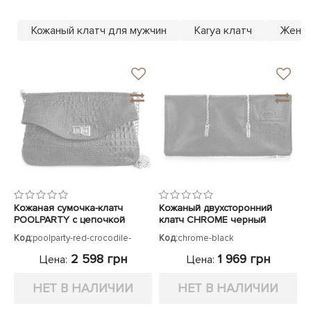
ЧЕХЛЫ ДЛЯ НОУТБУКОВ
Показать все
Показать все
Кожаный клатч для мужчин
Karya клатч
Женск
Показать все
Кожаная сумочка-клатч
Кожаный двухсторонний
POOLPARTY с цепочкой
клатч CHROME черный
красная
Код:
poolparty-red-crocodile-
Код:
chrome-black
clutch
2 598 грн
1 969 грн
Цена:
Цена:
НЕТ В НАЛИЧИИ
НЕТ В НАЛИЧИИ