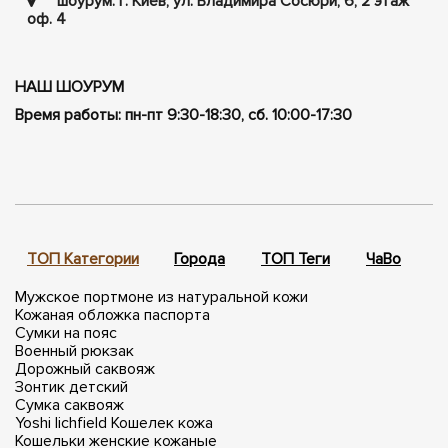
шоурум: г. Киев, ул. Владимира Сосюри, ​​6, 2 этаж
оф. 4
НАШ ШОУРУМ
Время работы: пн-пт 9:30-18:30, сб. 10:00-17:30
ТОП Категории
Города
ТОП Теги
ЧаВо
П
Мужское портмоне из натуральной кожи
Кожаная обложка паспорта
Сумки на пояс
Военный рюкзак
Дорожный саквояж
Зонтик детский
Сумка саквояж
Yoshi lichfield
Кошелек кожа
Кошельки женские кожаные