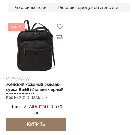
ЧЕХЛЫ ДЛЯ НОУТБУКОВ
Показать все
Показать все
Рюкзак женски
Рюкзак городской женский
Р
Показать все
SALE
Женский кожаный рюкзак-
сумка Barkli (Италия) черный
BK2020612Ablack
Код:
BK2020612Ablack
2 746 грн
Цена:
3 070
грн
КУПИТЬ