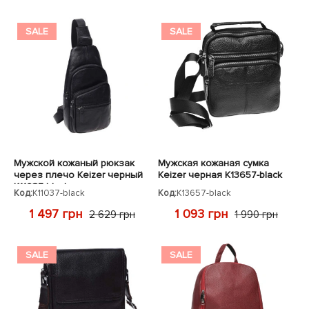
SALE
SALE
Мужской кожаный рюкзак
Мужская кожаная сумка
через плечо Keizer черный
Keizer черная K13657-black
K11037-black
Код:
K11037-black
Код:
K13657-black
1 497 грн
1 093 грн
2 629 грн
1 990 грн
SALE
SALE