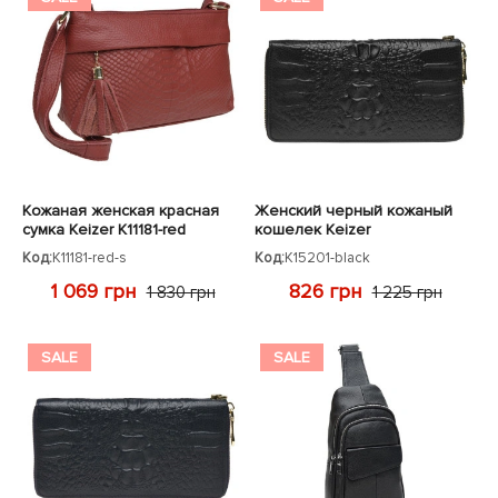
Кожаная женская красная
Женский черный кожаный
сумка Keizer K11181-red
кошелек Keizer
Код:
K11181-red-s
Код:
K15201-black
1 069 грн
826 грн
1 830 грн
1 225 грн
SALE
SALE