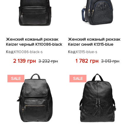
ЧЕХЛЫ ДЛЯ НОУТБУКОВ
Показать все
Показать все
Показать все
Женский кожаный рюкзак
Женский кожаный рюкзак
Keizer черный K110086-black
Keizer синий K1315-blue
Код:
K110086-black-s
Код:
K1315-blue-s
2 139 грн
1 782 грн
3 232 грн
3 013 грн
SALE
SALE