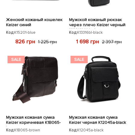
Женский кожаный кошелек
Мужской кожаный рюкзак
Keizer синий
через плечо Keizer черный
K13316bl-black
Код:
K15201-blue
Код:
K13316bl-black
826 грн
1 698 грн
1 225 грн
2 397 грн
SALE
SALE
Мужская кожаная сумка
Мужская кожаная сумка
Keizer коричневая K1B065-
Keizer черная K12045a-black
brown
Код:
K1B065-brown
Код:
K12045a-black