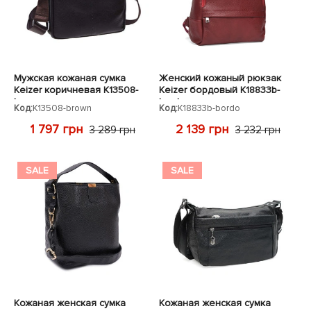
Мужская кожаная сумка
Женский кожаный рюкзак
Keizer коричневая K13508-
Keizer бордовый K18833b-
brown
bordo
Код:
K13508-brown
Код:
K18833b-bordo
1 797 грн
2 139 грн
3 289 грн
3 232 грн
SALE
SALE
Кожаная женская сумка
Кожаная женская сумка