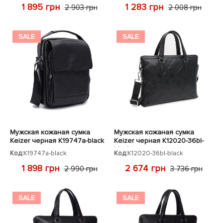
1 895 грн
1 283 грн
2 903 грн
2 008 грн
SALE
SALE
Мужская кожаная сумка
Мужская кожаная сумка
Keizer черная K19747a-black
Keizer черная K12020-36bl-
black
Код:
K19747a-black
Код:
K12020-36bl-black
1 898 грн
2 674 грн
2 990 грн
3 736 грн
SALE
SALE