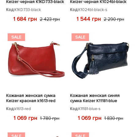
Keizer черная K1KD733-black
Keizer черная K1024bl-black
Код:
K1KD733-black
Код:
K1024bl-black-s
1 684 грн
1 544 грн
2 423 грн
2 290 грн
SALE
SALE
Кожаная женская сумка
Кожаная женская синяя
Keizer красная k1613-red
сумка Keizer K11181-blue
Код:
k1613-red
Код:
K11181-blue-s
1 069 грн
1 069 грн
1 780 грн
1 830 грн
SALE
SALE