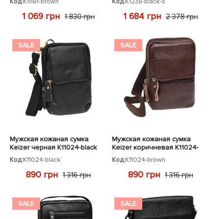
Код:
K11181-brown
Код:
K1238-black-s
1 069 грн
1 684 грн
1 830 грн
2 378 грн
SALE
SALE
Мужская кожаная сумка
Мужская кожаная сумка
Keizer черная K11024-black
Keizer коричневая K11024-
brown
Код:
K11024-black
Код:
K11024-brown
890 грн
890 грн
1 316 грн
1 316 грн
SALE
SALE