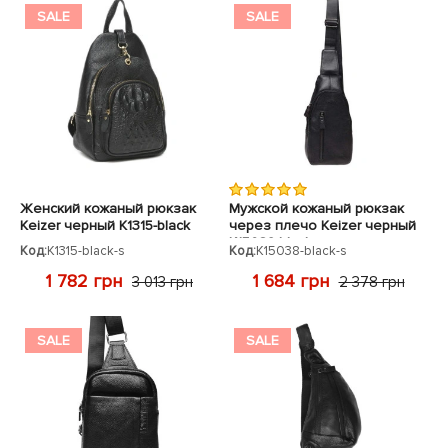
SALE
SALE
Женский кожаный рюкзак
Мужской кожаный рюкзак
Keizer черный K1315-black
через плечо Keizer черный
K15038-black
Код:
K1315-black-s
Код:
K15038-black-s
1 782 грн
1 684 грн
3 013 грн
2 378 грн
SALE
SALE