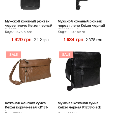
Мужской кожаный рюкзак
Мужской кожаный рюкзак
через плечо Keizer черный
через плечо Keizer черный
K18675-black
K18807-black
Код:
k18675-black
Код:
K18807-black
1 420 грн
1 684 грн
2 112 грн
2 378 грн
SALE
SALE
Кожаная женская сумка
Мужская кожаная сумка
Keizer коричневая K11181-
Keizer черная K1238-black
brown