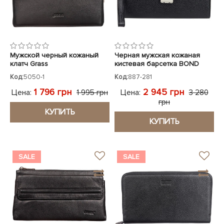
Мужской черный кожаный
Черная мужская кожаная
клатч Grass
кистевая барсетка BOND
Код:
5050-1
Код:
887-281
1 796 грн
2 945 грн
Цена:
Цена:
1 995 грн
3 280
грн
КУПИТЬ
КУПИТЬ
SALE
SALE