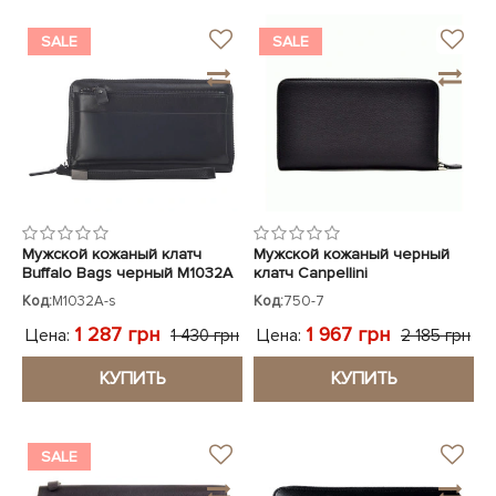
SALE
SALE
Мужской кожаный клатч
Мужской кожаный черный
Buffalo Bags черный M1032A
клатч Canpellini
Код:
M1032A-s
Код:
750-7
1 287 грн
1 967 грн
Цена:
Цена:
1 430 грн
2 185 грн
КУПИТЬ
КУПИТЬ
SALE