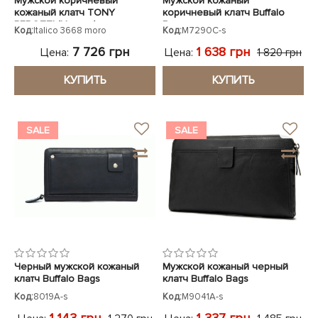
Мужской коричневый
Мужской кожаный
кожаный клатч TONY
коричневый клатч Buffalo
PEROTTI (Италия)
Bags
Код:
Italico 3668 moro
Код:
M7290C-s
7 726 грн
1 638 грн
Цена:
Цена:
1 820 грн
КУПИТЬ
КУПИТЬ
SALE
SALE
Черный мужской кожаный
Мужской кожаный черный
клатч Buffalo Bags
клатч Buffalo Bags
Код:
8019A-s
Код:
M9041A-s