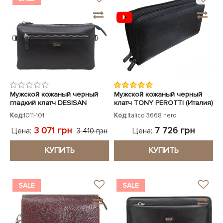
ЧЕХЛЫ ДЛЯ НОУТБУКОВ
Показать все
Показать все
Показать все
Мужской кожаный черный
Мужской кожаный черный
гладкий клатч DESISAN
клатч TONY PEROTTI (Италия)
Код:
1011-101
Код:
Italico 3668 nero
3 071 грн
7 726 грн
Цена:
Цена:
3 410 грн
КУПИТЬ
КУПИТЬ
SALE
SALE