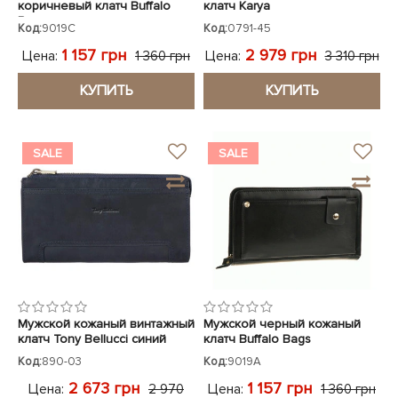
коричневый клатч Buffalo
клатч Karya
Bags
Код:
9019C
Код:
0791-45
1 157 грн
2 979 грн
Цена:
Цена:
1 360 грн
3 310 грн
КУПИТЬ
КУПИТЬ
SALE
SALE
Мужской кожаный винтажный
Мужской черный кожаный
клатч Tony Bellucci синий
клатч Buffalo Bags
Код:
890-03
Код:
9019A
2 673 грн
1 157 грн
Цена:
Цена:
2 970
1 360 грн