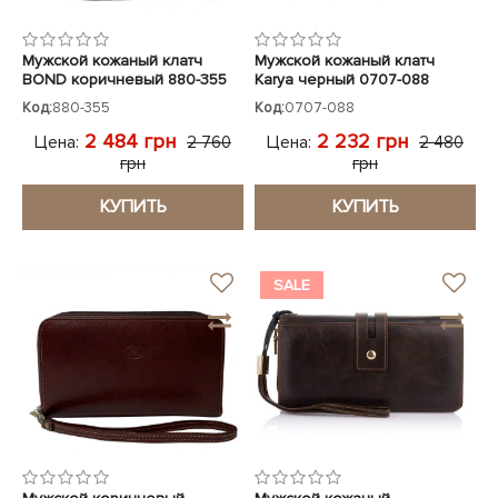
Мужской кожаный клатч
Мужской кожаный клатч
BOND коричневый 880-355
Karya черный 0707-088
кроко
Код:
880-355
Код:
0707-088
2 484 грн
2 232 грн
Цена:
Цена:
2 760
2 480
грн
грн
КУПИТЬ
КУПИТЬ
SALE