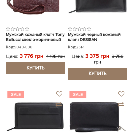
Мужской кожаный клатч Tony
Мужской черный кожаный
Bellucci светло-коричневый
клатч DESISAN
Код:
5040-896
Код:
261-1
3 776 грн
3 375 грн
Цена:
Цена:
4 195 грн
3 750
грн
КУПИТЬ
КУПИТЬ
SALE
SALE