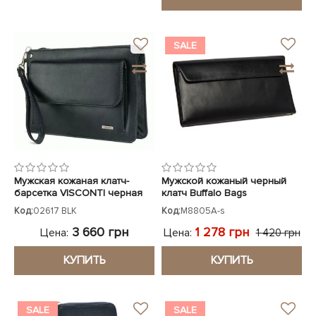
SALE
Мужская кожаная клатч-
Мужской кожаный черный
барсетка VISCONTI черная
клатч Buffalo Bags
Код:
02617 BLK
Код:
M8805A-s
3 660 грн
1 278 грн
Цена:
Цена:
1 420 грн
КУПИТЬ
КУПИТЬ
SALE
SALE