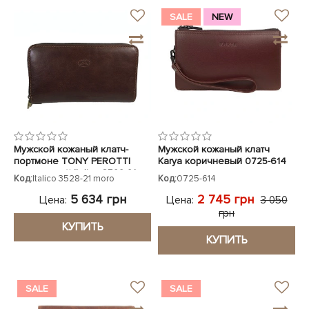
SALE
NEW
Мужской кожаный клатч-
Мужской кожаный клатч
портмоне TONY PEROTTI
Karya коричневый 0725-614
коричневый Italico 3528-21
Код:
Italico 3528-21 moro
Код:
0725-614
moro
5 634 грн
2 745 грн
Цена:
Цена:
3 050
грн
КУПИТЬ
КУПИТЬ
SALE
SALE