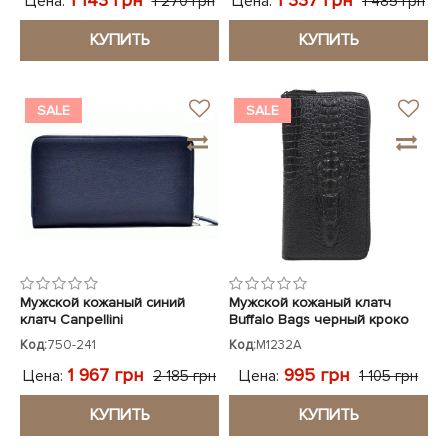
1 143 грн
1 337 грн
Цена:
Цена:
1 270 грн
1 485 грн
КУПИТЬ
КУПИТЬ
SALE
SALE
Мужской кожаный синий
Мужской кожаный клатч
клатч Canpellini
Buffalo Bags черный кроко
Код:
750-241
Код:
M1232A
1 967 грн
995 грн
Цена:
Цена:
2 185 грн
1 105 грн
КУПИТЬ
КУПИТЬ