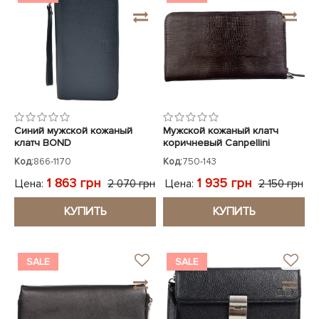
Синий мужской кожаный
Мужской кожаный клатч
клатч BOND
коричневый Canpellini
Код:
866-1170
Код:
750-143
1 863 грн
1 935 грн
Цена:
Цена:
2 070 грн
2 150 грн
КУПИТЬ
КУПИТЬ
SALE
SALE