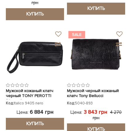
грн
КУПИТЬ
КУПИТЬ
SALE
Мужской кожаный клатч
Мужской черный кожаный
черный TONY PEROTTI
клатч Tony Bellucci
(Италия)
Код:
Italico 9405 nero
Код:
5040-893
6 884 грн
3 843 грн
Цена:
Цена:
4 270
грн
КУПИТЬ
КУПИТЬ