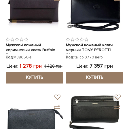
Мужской кожаный
Мужской кожаный клатч
коричневый клатч Buffalo
черный TONY PEROTTI
Bags
(Италия)
Код:
M8805C-s
Код:
Italico 9770 nero
1 278 грн
7 357 грн
Цена:
Цена:
1 420 грн
КУПИТЬ
КУПИТЬ