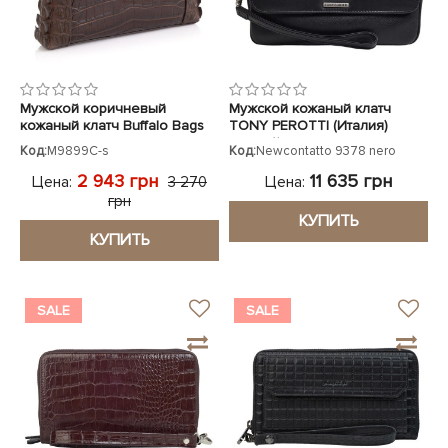
Мужской коричневый
Мужской кожаный клатч
кожаный клатч Buffalo Bags
TONY PEROTTI (Италия)
под крокодила
черный
Код:
M9899C-s
Код:
Newcontatto 9378 nero
2 943 грн
11 635 грн
Цена:
Цена:
3 270
грн
КУПИТЬ
КУПИТЬ
SALE
SALE