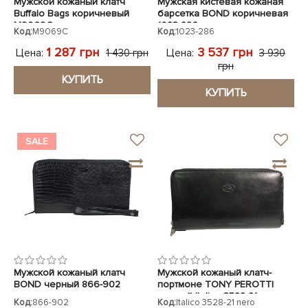
Мужской кожаный клатч
Мужская кистевая кожаная
Buffalo Bags коричневый
барсетка BOND коричневая
M9069C
1023-286
Код:
M9069C
Код:
1023-286
1 287 грн
3 537 грн
Цена:
Цена:
1 430 грн
3 930
грн
КУПИТЬ
КУПИТЬ
SALE
Мужской кожаный клатч
Мужской кожаный клатч-
BOND черный 866-902
портмоне TONY PEROTTI
лазер
черный Italico 3528-21 nero
Код:
866-902
Код:
Italico 3528-21 nero