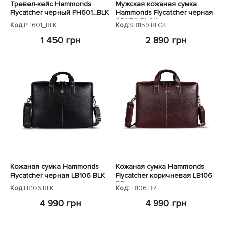
Тревел-кейс Hammonds
Мужская кожаная сумка
Flycatcher черный PH601_BLK
Hammonds Flycatcher черная
SB1159 BLCK
Код:
PH601_BLK
Код:
SB1159 BLCK
1 450 грн
2 890 грн
Кожаная сумка Hammonds
Кожаная сумка Hammonds
Flycatcher черная LB106 BLK
Flycatcher коричневая LB106
BR
Код:
LB106 BLK
Код:
LB106 BR
4 990 грн
4 990 грн