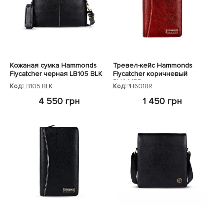
ЧЕХЛЫ ДЛЯ НОУТБУКОВ
Показать все
Показать все
Показать все
Кожаная сумка Hammonds
Тревел-кейс Hammonds
Flycatcher черная LB105 BLK
Flycatcher коричневый
PH601BR
Код:
LB105 BLK
Код:
PH601BR
4 550 грн
1 450 грн