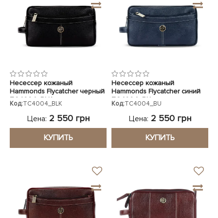
ЧЕХЛЫ ДЛЯ НОУТБУКОВ
Показать все
Показать все
Показать все
Несессер кожаный
Несессер кожаный
Hammonds Flycatcher черный
Hammonds Flycatcher синий
TC4004_BLK
TC4004_BU
Код:
TC4004_BLK
Код:
TC4004_BU
2 550 грн
2 550 грн
Цена:
Цена:
КУПИТЬ
КУПИТЬ