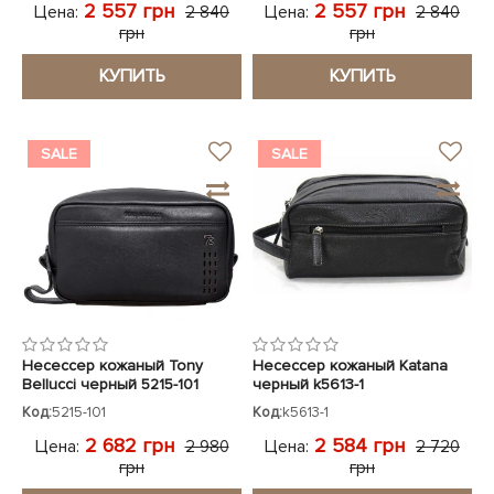
2 557 грн
2 557 грн
Цена:
Цена:
2 840
2 840
грн
грн
КУПИТЬ
КУПИТЬ
SALE
SALE
Несессер кожаный Tony
Несессер кожаный Katana
Bellucci черный 5215-101
черный k5613-1
Код:
5215-101
Код:
k5613-1
2 682 грн
2 584 грн
Цена:
Цена:
2 980
2 720
грн
грн