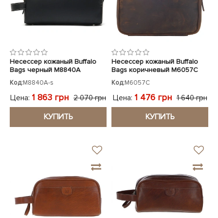
Несессер кожаный Buffalo
Несессер кожаный Buffalo
Bags черный M8840A
Bags коричневый M6057C
Код:
M8840A-s
Код:
M6057C
1 863 грн
1 476 грн
Цена:
Цена:
2 070 грн
1 640 грн
КУПИТЬ
КУПИТЬ