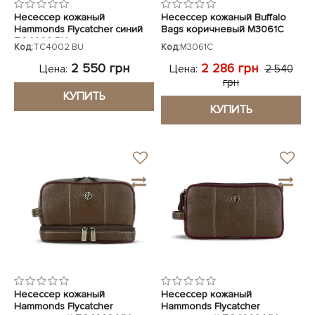
Несессер кожаный
Несессер кожаный Buffalo
Hammonds Flycatcher синий
Bags коричневый M3061C
TC4002 BU
Код:
TC4002 BU
Код:
M3061C
2 550 грн
2 286 грн
Цена:
Цена:
2 540
грн
КУПИТЬ
КУПИТЬ
Несессер кожаный
Несессер кожаный
Hammonds Flycatcher
Hammonds Flycatcher