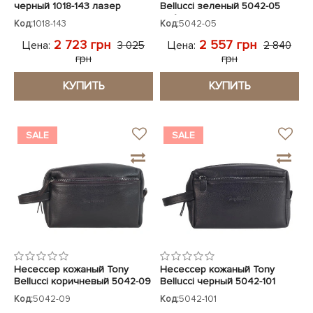
черный 1018-143 лазер
Bellucci зеленый 5042-05
нубук
Код:
1018-143
Код:
5042-05
2 723 грн
2 557 грн
Цена:
Цена:
3 025
2 840
грн
грн
КУПИТЬ
КУПИТЬ
SALE
SALE
Несессер кожаный Tony
Несессер кожаный Tony
Bellucci коричневый 5042-09
Bellucci черный 5042-101
Код:
5042-09
Код:
5042-101