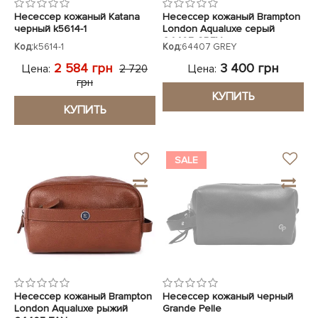
Несессер кожаный Katana
Несессер кожаный Brampton
черный k5614-1
London Aqualuxe серый
64407 GREY
Код:
k5614-1
Код:
64407 GREY
2 584 грн
3 400 грн
Цена:
Цена:
2 720
грн
КУПИТЬ
КУПИТЬ
SALE
Несессер кожаный Brampton
Несессер кожаный черный
London Aqualuxe рыжий
Grande Pelle