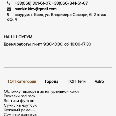
+38(068) 361-61-07
,
+38(066) 341-61-07
sumkin.kiev@gmail.com
шоурум: г. Киев, ул. Владимира Сосюри, ​​6, 2 этаж
оф. 4
НАШ ШОУРУМ
Время работы: пн-пт 9:30-18:30, сб. 10:00-17:30
ТОП Категории
Города
ТОП Теги
ЧаВо
П
Обложку паспорта из натуральной кожи
Рюкзаки red rock
Зонтики фултон
Сумку на ноутбук
Кожаный ремень
Сумочку женскую