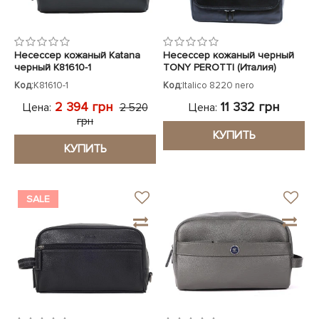
Несессер кожаный Katana
Несессер кожаный черный
черный K81610-1
TONY PEROTTI (Италия)
Код:
K81610-1
Код:
Italico 8220 nero
2 394 грн
11 332 грн
Цена:
Цена:
2 520
грн
КУПИТЬ
КУПИТЬ
SALE