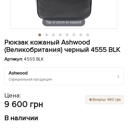
ЧЕХЛЫ ДЛЯ НОУТБУКОВ
Показать все
Показать все
Показать все
Tap or pinch to expand
Рюкзак кожаный Ashwood
(Великобритания) черный 4555 BLK
Артикул:
4555 BLK
Ashwood
›
Официальная продукция
Цена:
Бонусы: 480 грн
9 600 грн
В наличии