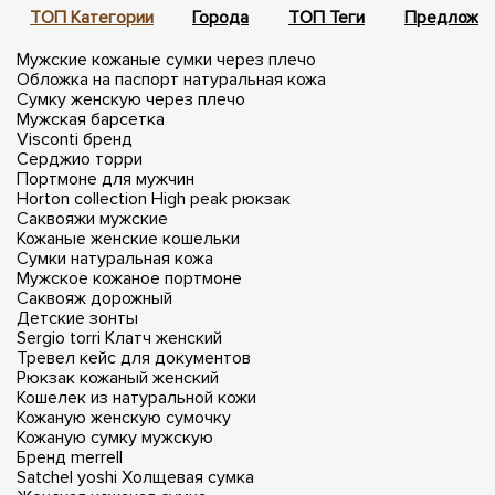
ТОП Категории
Города
ТОП Теги
Предложен
Мужские кожаные сумки через плечо
Обложка на паспорт натуральная кожа
Сумку женскую через плечо
Мужская барсетка
Visconti бренд
Серджио торри
Портмоне для мужчин
Horton collection
High peak рюкзак
Саквояжи мужские
Кожаные женские кошельки
Сумки натуральная кожа
Мужское кожаное портмоне
Саквояж дорожный
Детские зонты
Sergio torri
Клатч женский
Тревел кейс для документов
Рюкзак кожаный женский
Кошелек из натуральной кожи
Кожаную женскую сумочку
Кожаную сумку мужскую
Бренд merrell
Satchel yoshi
Холщевая сумка