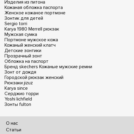
Изделия из питона
Кожаная обложка паспорта
Женское кожаное портмоне
Зонтик для детей
Sergio torri
Karya 1980
Merrell рюкзак
Мужская сумка
Портмоне мужское кожа
Кожаный женский клатч
Детские зонтики
Прозрачный зонт
Обложка на паспорт
Бренд skechers
Кожаные мужские ремни
Зонт от дождя
Городской рюкзак женский
Рюкзаки jizuz
Karya since
Серджио торри
Yoshi lichfield
Зонты fulton
О нас
Статьи