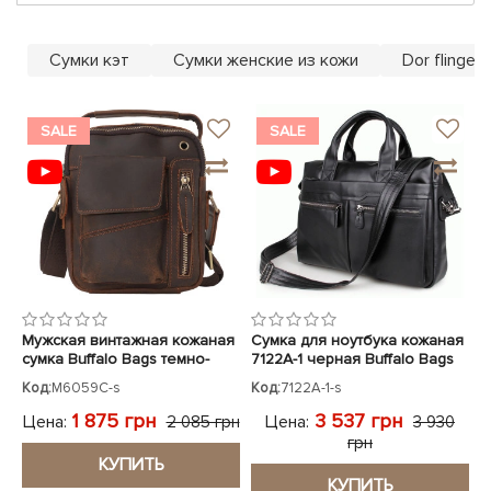
ЧЕХЛЫ ДЛЯ НОУТБУКОВ
Показать все
Показать все
Показать все
Сумки кэт
Сумки женские из кожи
Dor flinger
SALE
SALE
Мужская винтажная кожаная
Сумка для ноутбука кожаная
сумка Buffalo Bags темно-
7122A-1 черная Buffalo Bags
коричневая
Код:
M6059C-s
Код:
7122A-1-s
1 875 грн
3 537 грн
Цена:
Цена:
2 085 грн
3 930
грн
КУПИТЬ
КУПИТЬ