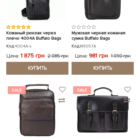
Кожаный рюкзак через
Мужская черная кожаная
плечо 4004A Buffalo Bags
сумка Buffalo Bags
черный
Код:
4004A-s
Код:
M9057A
1 875 грн
981 грн
Цена:
Цена:
2 085 грн
1 090 грн
КУПИТЬ
КУПИТЬ
SALE
SALE