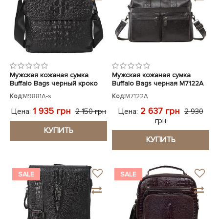
Мужская кожаная сумка
Мужская кожаная сумка
Buffalo Bags черный кроко
Buffalo Bags черная M7122A
Код:
M9881A-s
Код:
M7122A
1 935 грн
2 637 грн
Цена:
Цена:
2 150 грн
2 930
грн
КУПИТЬ
КУПИТЬ
SALE
SALE