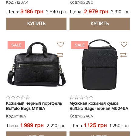
Код:
7120A-1
Код:
M6228C
3 186 грн
2 979 грн
Цена:
Цена:
3 540 грн
3 310 грн
КУПИТЬ
КУПИТЬ
SALE
SALE
Кожаный черный портфель
Мужская кожаная сумка
Buffalo Bags M1118A
Buffalo Bags черная M6246A
Код:
M1118A
Код:
M6246A
1 989 грн
1 125 грн
Цена:
Цена:
2 210 грн
1 250 грн