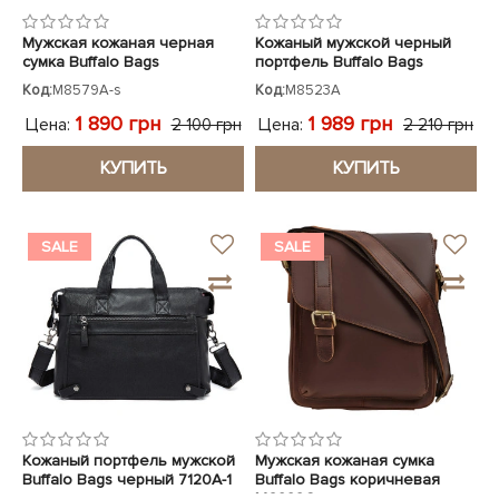
Мужская кожаная черная
Кожаный мужской черный
сумка Buffalo Bags
портфель Buffalo Bags
Код:
M8579A-s
Код:
M8523A
1 890 грн
1 989 грн
Цена:
Цена:
2 100 грн
2 210 грн
КУПИТЬ
КУПИТЬ
SALE
SALE
Кожаный портфель мужской
Мужская кожаная сумка
Buffalo Bags черный 7120A-1
Buffalo Bags коричневая
M6228C