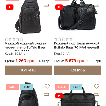
Мужской кожаный рюкзак
Кожаный портфель мужской
через плечо Buffalo Bags
Buffalo Bags 7014A-1 черный
черный M1808A
Код:
M1808A-s
Код:
7014A-1
1 260 грн
5 679 грн
Цена:
Цена:
1 400 грн
6 310 грн
КУПИТЬ
КУПИТЬ
SALE
TOP
SALE
TOP