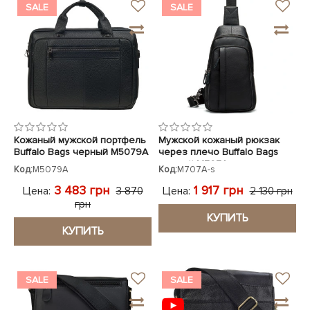
SALE
SALE
Кожаный мужской портфель
Мужской кожаный рюкзак
Buffalo Bags черный M5079A
через плечо Buffalo Bags
черный M707A
Код:
M5079A
Код:
M707A-s
3 483 грн
1 917 грн
Цена:
Цена:
3 870
2 130 грн
грн
КУПИТЬ
КУПИТЬ
SALE
SALE