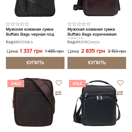
Мужская кожаная сумка
Мужская кожаная сумка
Buffalo Bags черная под
Buffalo Bags коричневая
крокодила
M6014Ccroco
Код:
M8000A-s
Код:
M6014Ccroco
1 337 грн
2 835 грн
Цена:
Цена:
1 485 грн
3 150 грн
КУПИТЬ
КУПИТЬ
SALE
SALE