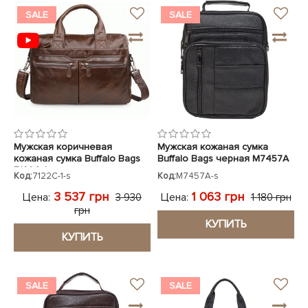
SALE
SALE
Мужская коричневая
Мужская кожаная сумка
кожаная сумка Buffalo Bags
Buffalo Bags черная M7457A
7122C-1
Код:
7122C-1-s
Код:
M7457A-s
3 537 грн
1 063 грн
Цена:
Цена:
3 930
1 180 грн
грн
КУПИТЬ
КУПИТЬ
SALE
SALE