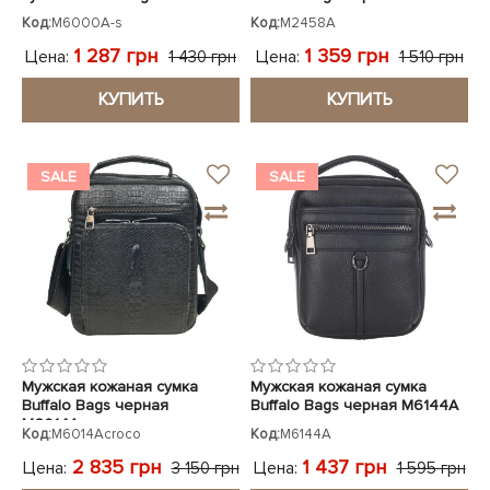
Код:
M6000A-s
Код:
M2458A
1 287 грн
1 359 грн
Цена:
Цена:
1 430 грн
1 510 грн
КУПИТЬ
КУПИТЬ
SALE
SALE
Мужская кожаная сумка
Мужская кожаная сумка
Buffalo Bags черная
Buffalo Bags черная M6144A
M6014Acroco
Код:
M6014Acroco
Код:
M6144A
2 835 грн
1 437 грн
Цена:
Цена:
3 150 грн
1 595 грн