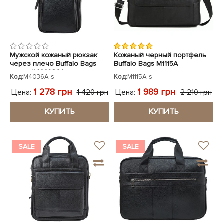
Мужской кожаный рюкзак
Кожаный черный портфель
через плечо Buffalo Bags
Buffalo Bags M1115A
черный M4036A
Код:
M4036A-s
Код:
M1115A-s
1 278 грн
1 989 грн
Цена:
Цена:
1 420 грн
2 210 грн
КУПИТЬ
КУПИТЬ
SALE
SALE