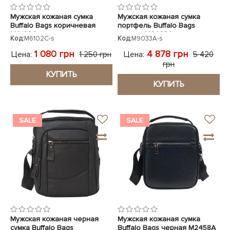
Мужская кожаная сумка
Мужская кожаная сумка
Buffalo Bags коричневая
портфель Buffalo Bags
M6102C
черная M9033A
Код:
M6102C-s
Код:
M9033A-s
1 080 грн
4 878 грн
Цена:
Цена:
1 250 грн
5 420
грн
КУПИТЬ
КУПИТЬ
SALE
SALE
Мужская кожаная черная
Мужская кожаная сумка
сумка Buffalo Bags
Buffalo Bags черная M2458A