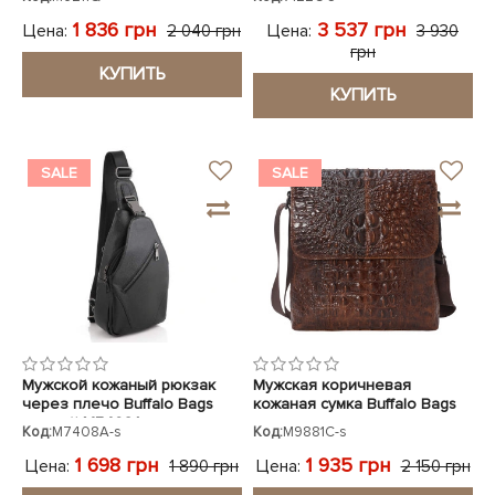
1 836 грн
3 537 грн
Цена:
Цена:
2 040 грн
3 930
грн
КУПИТЬ
КУПИТЬ
SALE
SALE
Мужской кожаный рюкзак
Мужская коричневая
через плечо Buffalo Bags
кожаная сумка Buffalo Bags
черный M7408A
под крокодила
Код:
M7408A-s
Код:
M9881C-s
1 698 грн
1 935 грн
Цена:
Цена:
1 890 грн
2 150 грн