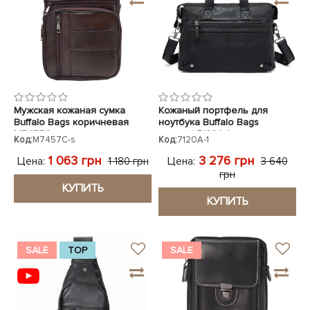
Мужская кожаная сумка
Кожаный портфель для
Buffalo Bags коричневая
ноутбука Buffalo Bags
M7457C
черный 7120A-1
Код:
M7457C-s
Код:
7120A-1
1 063 грн
3 276 грн
Цена:
Цена:
1 180 грн
3 640
грн
КУПИТЬ
КУПИТЬ
SALE
TOP
SALE