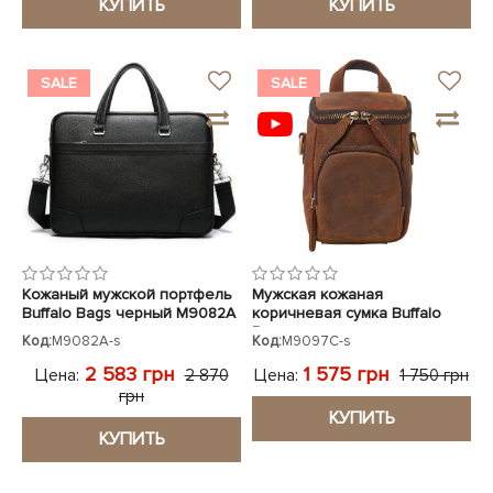
КУПИТЬ
КУПИТЬ
SALE
SALE
Кожаный мужской портфель
Мужская кожаная
Buffalo Bags черный M9082A
коричневая сумка Buffalo
Bags
Код:
M9082A-s
Код:
M9097C-s
2 583 грн
1 575 грн
Цена:
Цена:
2 870
1 750 грн
грн
КУПИТЬ
КУПИТЬ