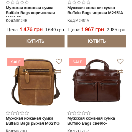
Мужская кожаная сумка
Мужская кожаная сумка
Buffalo Bags коричневая
Buffalo Bags черная M2451A
M6124R
Код:
M6124R
Код:
M2451A
1 476 грн
1 967 грн
Цена:
Цена:
1 640 грн
2 185 грн
КУПИТЬ
КУПИТЬ
SALE
SALE
Мужская кожаная сумка
Мужская кожаная сумка
Buffalo Bags рыжая M6211Q
Buffalo Bags светло-
коричневая 7122C-3
Код:
M6211Q
Код:
7122C-3