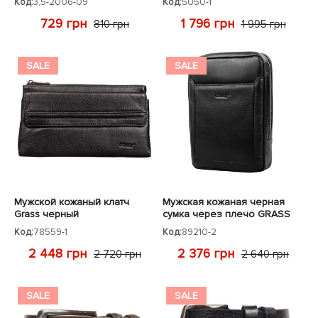
Код:
3,5-2006-09
Код:
5050-1
729 грн
1 796 грн
810 грн
1 995 грн
SALE
SALE
Мужской кожаный клатч
Мужская кожаная черная
Grass черный
сумка через плечо GRASS
Код:
78559-1
Код:
89210-2
2 448 грн
2 376 грн
2 720 грн
2 640 грн
SALE
SALE