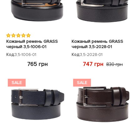
ЧЕХЛЫ ДЛЯ НОУТБУКОВ
Показать все
Показать все
Показать все
Кожаный ремень GRASS
Кожаный ремень GRASS
черный 3,5-1006-01
черный 3,5-2028-01
Код:
3,5-1006-01
Код:
3,5-2028-01
765 грн
747 грн
830 грн
SALE
SALE