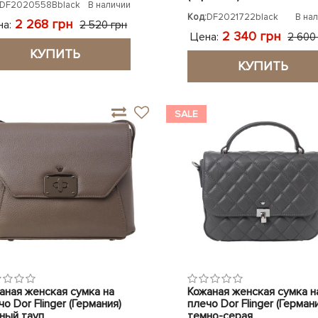
DF2020558Bblack
В наличии
Код:
DF2021722black
В на
2 268 грн
на:
2 520 грн
2 340 грн
Цена:
2 600
КУПИТЬ
КУПИТЬ
SALE
аная женская сумка на
Кожаная женская сумка н
о Dor Flinger (Германия)
плечо Dor Flinger (Герман
ный тауп
темно-серая