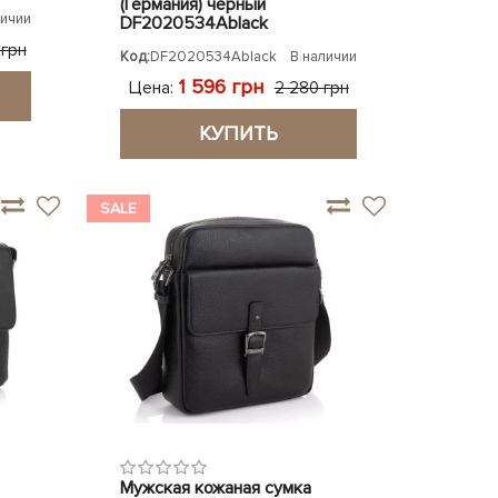
(Германия) черный
личии
DF2020534Ablack
 грн
Код:
DF2020534Ablack
В наличии
1 596 грн
Цена:
2 280 грн
КУПИТЬ
SALE
Мужская кожаная сумка