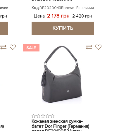
личии
Код:
DF2020043Bbrown
В наличии
2 178 грн
Цена:
 грн
2 420 грн
КУПИТЬ
SALE
Кожаная женская сумка-
я)
багет Dor Flinger (Германия)