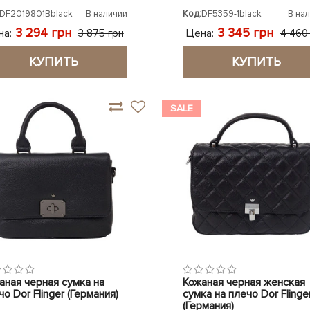
DF2019801Bblack
В наличии
Код:
DF5359-1black
В на
3 294 грн
3 345 грн
на:
Цена:
3 875 грн
4 460
КУПИТЬ
КУПИТЬ
SALE
аная черная сумка на
Кожаная черная женская
о Dor Flinger (Германия)
сумка на плечо Dor Flinge
(Германия)