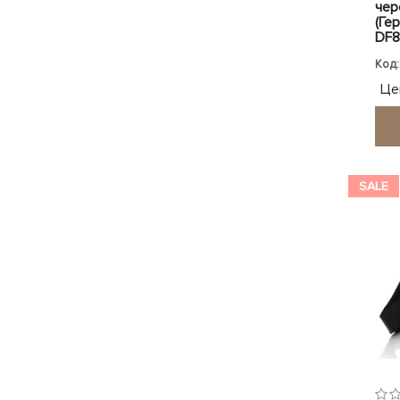
чер
(Ге
DF8
Код:
Це
SALE