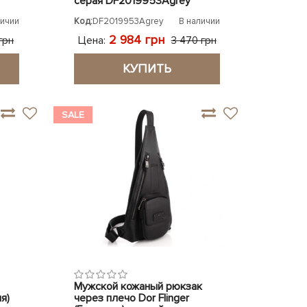
серая DF2019953Agrey
личии
Код:
DF2019953Agrey
В наличии
2 984 грн
Цена:
грн
3 470 грн
КУПИТЬ
SALE
Мужской кожаный рюкзак
я)
через плечо Dor Flinger