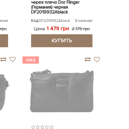
через плечо Dor Flinger
(Германия) черная
DF2019932Ablack
личии
Код:
DF2019932Ablack
В наличии
1 479 грн
Цена:
 грн
2 175 грн
КУПИТЬ
SALE