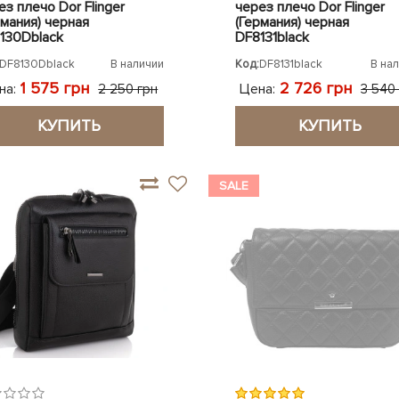
ез плечо Dor Flinger
через плечо Dor Flinger
рмания) черная
(Германия) черная
130Dblack
DF8131black
DF8130Dblack
В наличии
Код:
DF8131black
В на
1 575 грн
2 726 грн
на:
Цена:
2 250 грн
3 540
КУПИТЬ
КУПИТЬ
SALE