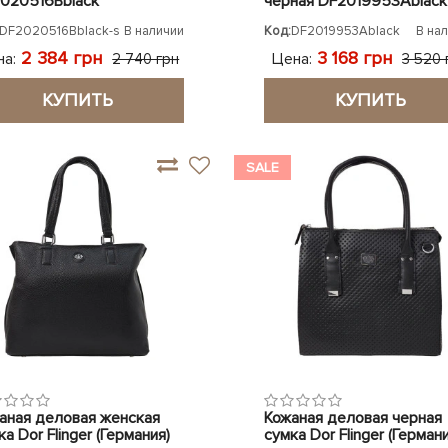
020516Bblack
черная DF2019953Ablack
DF2020516Bblack-s
В наличии
Код:
DF2019953Ablack
В на
2 384 грн
3 168 грн
на:
Цена:
2 740 грн
3 520 
КУПИТЬ
КУПИТЬ
SALE
аная деловая женская
Кожаная деловая черная
а Dor Flinger (Германия)
сумка Dor Flinger (Германи