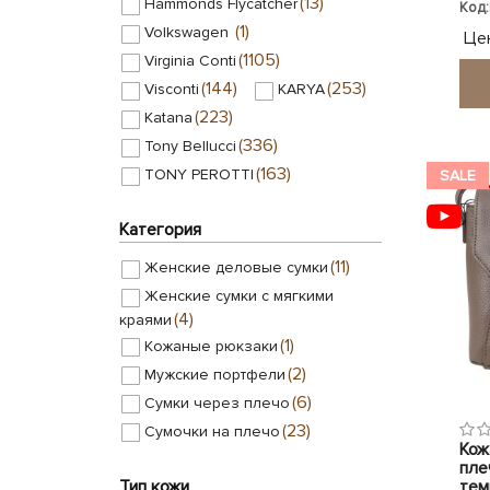
(13)
Hammonds Flycatcher
Код:
(1)
Volkswagen
Це
(1105)
Virginia Conti
(144)
(253)
Visconti
KARYA
(223)
Katana
(336)
Tony Bellucci
(163)
TONY PEROTTI
SALE
(43)
Hill Burry
Категория
(92)
Mike Browen
(114)
(7)
Ashwood
Barkli
(11)
Женские деловые сумки
(281)
BlankNote
Женские сумки с мягкими
(141)
(19)
BOND
Bonis
(4)
краями
(619)
(1)
Buffalo Bags
Кожаные рюкзаки
(1060)
(2)
Desisan
Мужские портфели
(6)
Dor Flinger
Сумки через плечо
(16)
(23)
Feretti
Сумочки на плечо
Кож
(232)
Giorgio Ferretti
плеч
Тип кожи
тем
(2)
(1)
HD Leather
KARLET