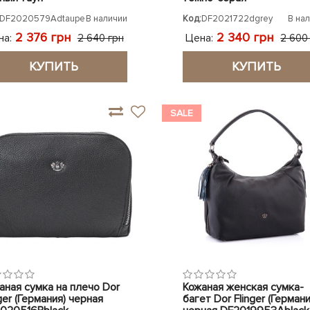
DF2020579Adtaupe
В наличии
Код:
DF2021722dgrey
В на
2 376 грн
2 340 грн
на:
Цена:
2 640 грн
2 600
КУПИТЬ
КУПИТЬ
SALE
аная сумка на плечо Dor
Кожаная женская сумка-
ger (Германия) черная
багет Dor Flinger (Германи