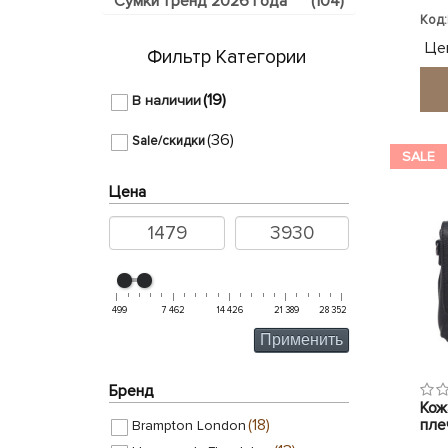
Сумки тренд 2026 года
(104)
Код:
Це
Фильтр Категории
(19)
В наличии
(36)
Sale/скидки
SALE
Цена
499
7 462
14 426
21 389
28 352
Применить
Бренд
Кож
плеч
(18)
Brampton London