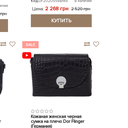
Код:
DF2020558Bred
В наличии
личии
2 268 грн
Цена:
2 520 грн
 грн
КУПИТЬ
SALE
Кожаная женская черная
r
сумка на плечо Dor Flinger
(Германия)