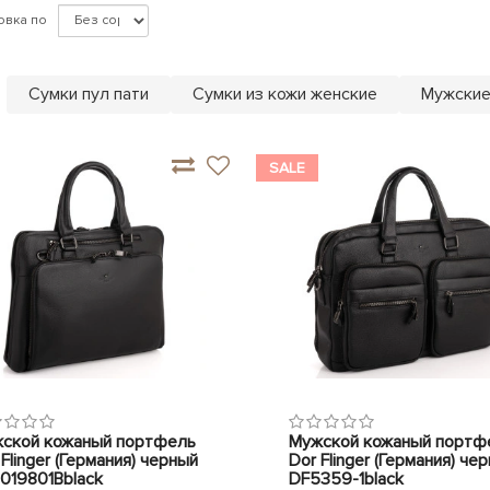
овка по
Сумки пул пати
Сумки из кожи женские
Мужские
SALE
ской кожаный портфель
Мужской кожаный портф
 Flinger (Германия) черный
Dor Flinger (Германия) че
019801Bblack
DF5359-1black