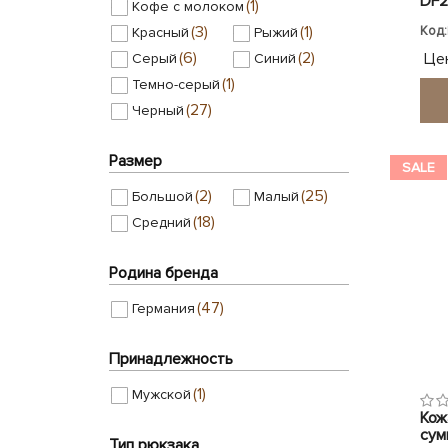
DF2
(1)
Кофе с молоком
(74)
Borsa Leather
(3)
(1)
Код:
Красный
Рыжий
(42)
(23)
Canpellini
CAT
(6)
(2)
Це
Серый
Синий
(10)
(6)
Discovery
Grass
(1)
Темно-серый
(27)
Черный
Размер
SALE
(2)
(25)
Большой
Малый
(18)
Средний
Родина бренда
(47)
Германия
Принадлежность
(1)
Мужской
Кож
сумк
Тип рюкзака