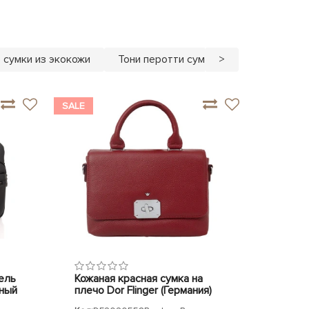
 сумки из экокожи
Тони перотти сумки
>
Сумки тони 
SALE
ель
Кожаная красная сумка на
рный
плечо Dor Flinger (Германия)