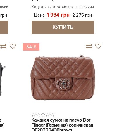
личии
Код:
DF2020088Ablack
В наличии
1 934 грн
Цена:
 грн
2 275 грн
КУПИТЬ
SALE
а
Кожаная сумка на плечо Dor
ия)
Flinger (Германия) коричневая
DF2020043Bbrown