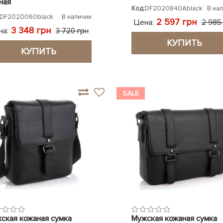
ная
Код:
DF2020840Ablack
В на
DF2020060black
В наличии
2 597 грн
Цена:
2 985
3 348 грн
на:
3 720 грн
КУПИТЬ
КУПИТЬ
SALE
ская кожаная сумка
Мужская кожаная сумка