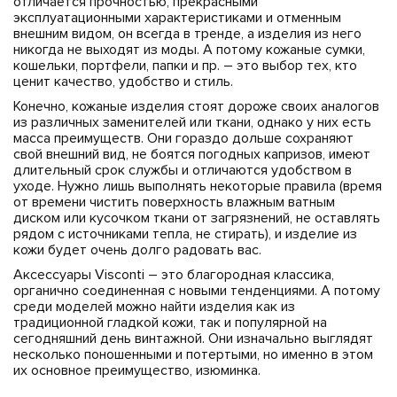
отличается прочностью, прекрасными
эксплуатационными характеристиками и отменным
внешним видом, он всегда в тренде, а изделия из него
никогда не выходят из моды. А потому кожаные сумки,
кошельки, портфели, папки и пр. – это выбор тех, кто
ценит качество, удобство и стиль.
Конечно, кожаные изделия стоят дороже своих аналогов
из различных заменителей или ткани, однако у них есть
масса преимуществ. Они гораздо дольше сохраняют
свой внешний вид, не боятся погодных капризов, имеют
длительный срок службы и отличаются удобством в
уходе. Нужно лишь выполнять некоторые правила (время
от времени чистить поверхность влажным ватным
диском или кусочком ткани от загрязнений, не оставлять
рядом с источниками тепла, не стирать), и изделие из
кожи будет очень долго радовать вас.
Аксессуары Visconti – это благородная классика,
органично соединенная с новыми тенденциями. А потому
среди моделей можно найти изделия как из
традиционной гладкой кожи, так и популярной на
сегодняшний день винтажной. Они изначально выглядят
несколько поношенными и потертыми, но именно в этом
их основное преимущество, изюминка.