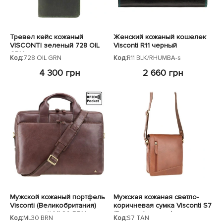
Тревел кейс кожаный
Женский кожаный кошелек
VISCONTI зеленый 728 OIL
Visconti R11 черный
GRN
Код:
728 OIL GRN
Код:
R11 BLK/RHUMBA-s
4 300 грн
2 660 грн
Мужской кожаный портфель
Мужская кожаная светло-
Visconti (Великобритания)
коричневая сумка Visconti S7
коричневый ML30 BRN
(Великобритания)
Код:
ML30 BRN
Код:
S7 TAN