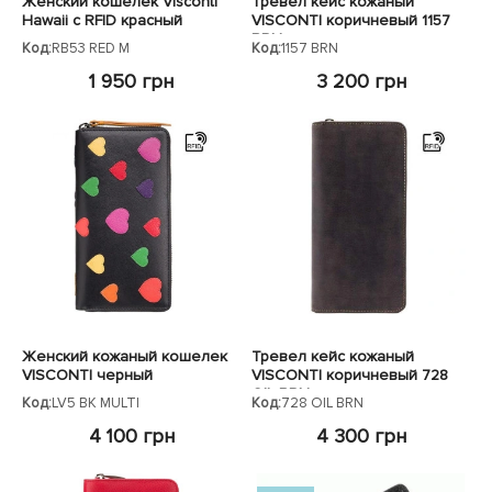
Женский кошелек Visconti
Тревел кейс кожаный
Hawaii c RFID красный
VISCONTI коричневый 1157
BRN
Код:
RB53 RED M
Код:
1157 BRN
1 950 грн
3 200 грн
Женский кожаный кошелек
Тревел кейс кожаный
VISCONTI черный
VISCONTI коричневый 728
OIL BRN
Код:
LV5 BK MULTI
Код:
728 OIL BRN
4 100 грн
4 300 грн