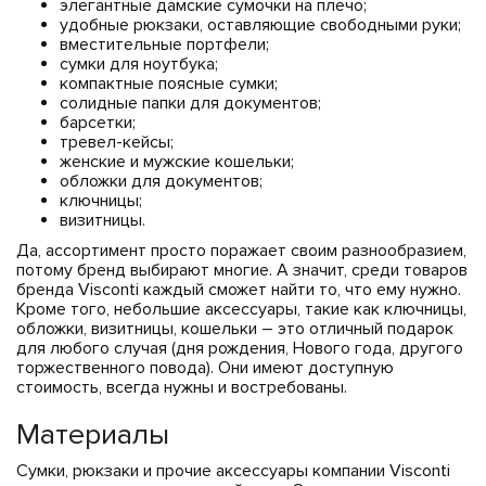
элегантные дамские сумочки на плечо;
ЧЕХЛЫ ДЛЯ НОУТБУКОВ
Показать все
Показать все
удобные рюкзаки, оставляющие свободными руки;
вместительные портфели;
Показать все
сумки для ноутбука;
компактные поясные сумки;
солидные папки для документов;
барсетки;
тревел-кейсы;
женские и мужские кошельки;
обложки для документов;
ключницы;
визитницы.
Да, ассортимент просто поражает своим разнообразием,
потому бренд выбирают многие. А значит, среди товаров
бренда Visconti каждый сможет найти то, что ему нужно.
Кроме того, небольшие аксессуары, такие как ключницы,
обложки, визитницы, кошельки – это отличный подарок
для любого случая (дня рождения, Нового года, другого
торжественного повода). Они имеют доступную
стоимость, всегда нужны и востребованы.
Материалы
Сумки, рюкзаки и прочие аксессуары компании Visconti