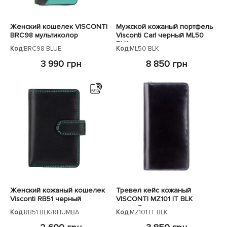
Женский кошелек VISCONTI
Мужской кожаный портфель
BRC98 мультиколор
Visconti Carl черный ML50
BLK
Код:
BRC98 BLUE
Код:
ML50 BLK
3 990 грн
8 850 грн
Женский кожаный кошелек
Тревел кейс кожаный
Visconti RB51 черный
VISCONTI MZ101 IT BLK
черный
Код:
RB51 BLK/RHUMBA
Код:
MZ101 IT BLK