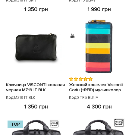
Код:
MZ18 IT BRN
Код:
HT9 BLK-s
1 350 грн
1 990 грн
Ключница VISCONTI кожаная
Женский кошелек Visconti
черная MZ19 IT BLK
Corfu (+RFID) мультиколор
Код:
MZ19 IT BLK
Код:
STR5 BLK M
1 350 грн
4 300 грн
TOP