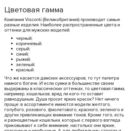
Цветовая гамма
Компания Visconti (Великобритания) производит самые
разные изделия. Наиболее распространенные цвета и
оттенки для мужских моделей:
черный;
коричневый;
серый;
синий;
рыжий;
зеленый;
красный.
Что же касается дамских аксессуаров, то тут палитра
намного богаче. И если сумки в большинстве своем
выдержаны в классических оттенках, то цветовая гамма,
например, кошельков, вряд ли кого-то оставит
равнодушным. Душа просит ярких красок? Нет ничего
проще: в ассортименте имеются модели желтого,
голубого, розового, фиолетового, красного, зеленого и
других привлекающих внимание тонов. Кроме того, есть
и разноцветные кошельки, которые с первого взгляда
приковывают к себе внимание, настолько они яркие,
красочные и необычные. А для любительниц строгих и