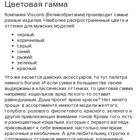
Цветовая гамма
Компания Visconti (Великобритания) производит самые
разные изделия. Наиболее распространенные цвета и
оттенки для мужских моделей:
черный;
коричневый;
серый;
синий;
рыжий;
зеленый;
красный.
Что же касается дамских аксессуаров, то тут палитра
намного богаче. И если сумки в большинстве своем
выдержаны в классических оттенках, то цветовая гамма,
например, кошельков, вряд ли кого-то оставит
равнодушным. Душа просит ярких красок? Нет ничего
проще: в ассортименте имеются модели желтого,
голубого, розового, фиолетового, красного, зеленого и
других привлекающих внимание тонов. Кроме того, есть
и разноцветные кошельки, которые с первого взгляда
приковывают к себе внимание, настолько они яркие,
красочные и необычные. А для любительниц строгих и
сдержанных оттенков имеются черные, коричневые,