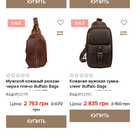
КУПИТЬ
КУПИТЬ
SALE
SALE
Мужской кожаный рюкзак
Кожаная мужская сумка-
через плечо Buffalo Bags
слинг Buffalo Bags
коричневый M9217R
коричневая M9219C
Код:
M9217R
Код:
M9219C
2 763 грн
2 835 грн
Цена:
Цена:
3 070
3 150 грн
грн
КУПИТЬ
КУПИТЬ