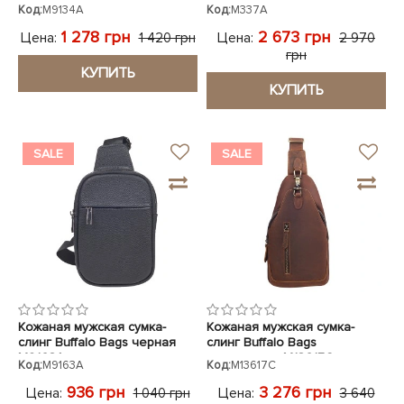
черный M9134A
Код:
M9134A
Код:
M337A
1 278 грн
2 673 грн
Цена:
Цена:
1 420 грн
2 970
грн
КУПИТЬ
КУПИТЬ
SALE
SALE
Кожаная мужская сумка-
Кожаная мужская сумка-
слинг Buffalo Bags черная
слинг Buffalo Bags
M9163A
коричневая M13617C
Код:
M9163A
Код:
M13617C
936 грн
3 276 грн
Цена:
Цена:
1 040 грн
3 640