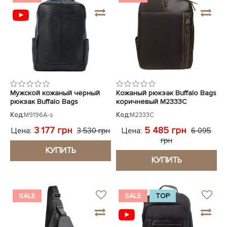
Мужской кожаный черный
Кожаный рюкзак Buffalo Bags
рюкзак Buffalo Bags
коричневый M2333C
Код:
M9196A-s
Код:
M2333C
3 177 грн
5 485 грн
Цена:
Цена:
3 530 грн
6 095
грн
КУПИТЬ
КУПИТЬ
SALE
SALE
TOP