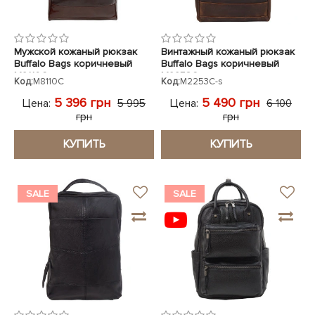
Мужской кожаный рюкзак
Винтажный кожаный рюкзак
Buffalo Bags коричневый
Buffalo Bags коричневый
M8110C
M2253C
Код:
M8110C
Код:
M2253C-s
5 396 грн
5 490 грн
Цена:
Цена:
5 995
6 100
грн
грн
КУПИТЬ
КУПИТЬ
SALE
SALE