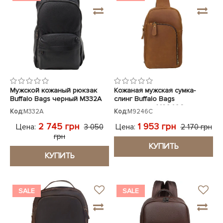
Мужской кожаный рюкзак
Кожаная мужская сумка-
Buffalo Bags черный M332A
слинг Buffalo Bags
коричневая M9246C
Код:
M332A
Код:
M9246C
2 745 грн
1 953 грн
Цена:
Цена:
3 050
2 170 грн
грн
КУПИТЬ
КУПИТЬ
SALE
SALE