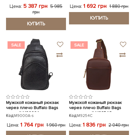
5 387 грн
1 692 грн
Цена:
Цена:
5 985
1 880 грн
грн
КУПИТЬ
КУПИТЬ
SALE
SALE
Мужской кожаный рюкзак
Мужской кожаный рюкзак
через плечо Buffalo Bags
через плечо Buffalo Bags
черный M9000A
коричневый M9254C
Код:
M9000A-s
Код:
M9254C
1 764 грн
1 836 грн
Цена:
Цена:
1 960 грн
2 040 грн