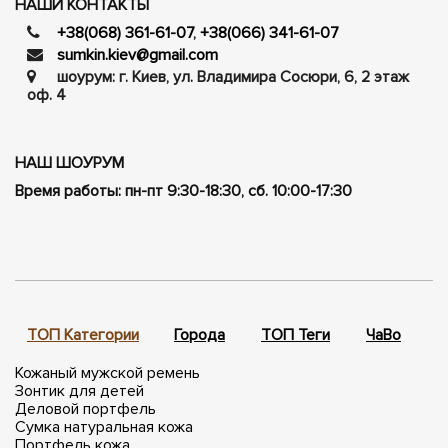
НАШИ КОНТАКТЫ
+38(068) 361-61-07
,
+38(066) 341-61-07
sumkin.kiev@gmail.com
шоурум: г. Киев, ул. Владимира Сосюри, ​​6, 2 этаж
оф. 4
НАШ ШОУРУМ
Время работы: пн-пт 9:30-18:30, сб. 10:00-17:30
ТОП Категории
Города
ТОП Теги
ЧаВо
П
Кожаный мужской ремень
Зонтик для детей
Деловой портфель
Сумка натуральная кожа
Портфель кожа