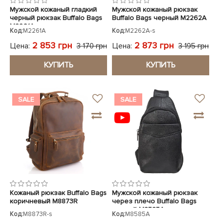
Мужской кожаный гладкий
Мужской кожаный рюкзак
черный рюкзак Buffalo Bags
Buffalo Bags черный M2262A
M2261A
Код:
M2261A
Код:
M2262A-s
2 853 грн
2 873 грн
Цена:
Цена:
3 170 грн
3 195 грн
КУПИТЬ
КУПИТЬ
SALE
SALE
Кожаный рюкзак Buffalo Bags
Мужской кожаный рюкзак
коричневый M8873R
через плечо Buffalo Bags
черный M8585A
Код:
M8873R-s
Код:
M8585A