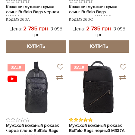
Кожаная мужская сумка-
Кожаная мужская сумка-
слинг Buffalo Bags черная
слинг Buffalo Bags
M8260A
коричневая M8260C
Код:
M8260A
Код:
M8260C
2 785 грн
2 785 грн
Цена:
Цена:
3 095
3 095
грн
грн
КУПИТЬ
КУПИТЬ
SALE
SALE
Мужской кожаный рюкзак
Мужской кожаный рюкзак
через плечо Buffalo Bags
Buffalo Bags черный M337A