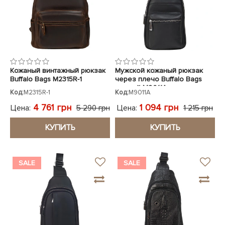
Кожаный винтажный рюкзак
Мужской кожаный рюкзак
Buffalo Bags M2315R-1
через плечо Buffalo Bags
черный M9011A
Код:
M2315R-1
Код:
M9011A
4 761 грн
1 094 грн
Цена:
Цена:
5 290 грн
1 215 грн
КУПИТЬ
КУПИТЬ
SALE
SALE