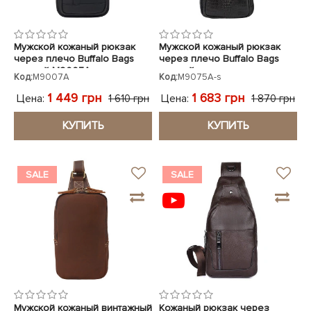
Мужской кожаный рюкзак
Мужской кожаный рюкзак
через плечо Buffalo Bags
через плечо Buffalo Bags
черный M9007A
черный кроко
Код:
M9007A
Код:
M9075A-s
1 449 грн
1 683 грн
Цена:
Цена:
1 610 грн
1 870 грн
КУПИТЬ
КУПИТЬ
SALE
SALE
Мужской кожаный винтажный
Кожаный рюкзак через