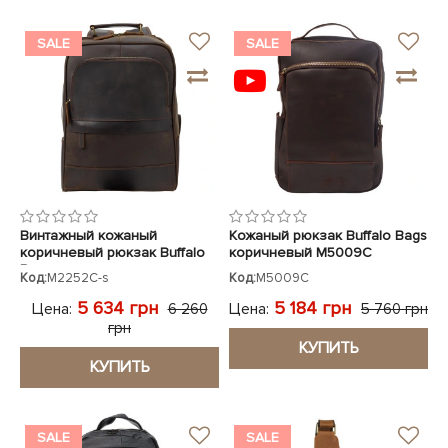
SALE
SALE
Винтажный кожаный
Кожаный рюкзак Buffalo Bags
коричневый рюкзак Buffalo
коричневый M5009C
Bags
Код:
M2252C-s
Код:
M5009C
5 634 грн
5 184 грн
Цена:
Цена:
6 260
5 760 грн
грн
КУПИТЬ
КУПИТЬ
SALE
SALE