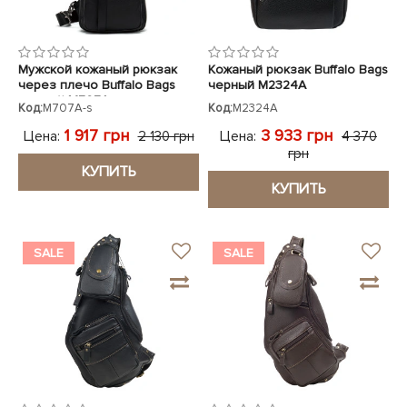
Мужской кожаный рюкзак
Кожаный рюкзак Buffalo Bags
через плечо Buffalo Bags
черный M2324A
черный M707A
Код:
M707A-s
Код:
M2324A
1 917 грн
3 933 грн
Цена:
Цена:
2 130 грн
4 370
грн
КУПИТЬ
КУПИТЬ
SALE
SALE