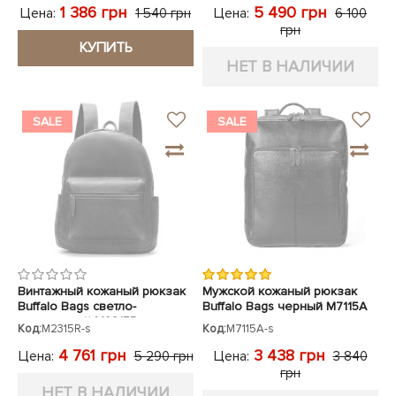
1 386 грн
5 490 грн
Цена:
Цена:
1 540 грн
6 100
грн
КУПИТЬ
НЕТ В НАЛИЧИИ
SALE
SALE
Винтажный кожаный рюкзак
Мужской кожаный рюкзак
Buffalo Bags светло-
Buffalo Bags черный M7115A
коричневый M2315R
Код:
M2315R-s
Код:
M7115A-s
4 761 грн
3 438 грн
Цена:
Цена:
5 290 грн
3 840
грн
НЕТ В НАЛИЧИИ