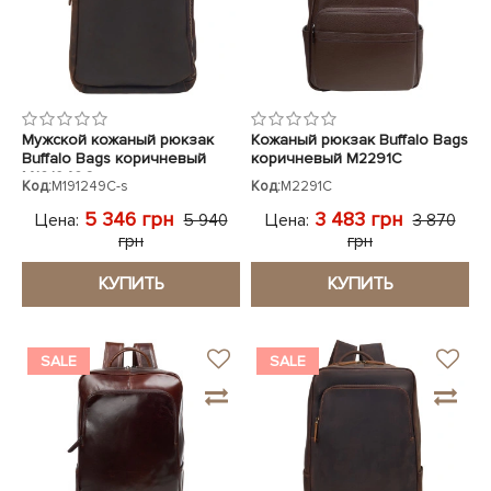
Мужской кожаный рюкзак
Кожаный рюкзак Buffalo Bags
Buffalo Bags коричневый
коричневый M2291C
M191249C
Код:
M191249C-s
Код:
M2291C
5 346 грн
3 483 грн
Цена:
Цена:
5 940
3 870
грн
грн
КУПИТЬ
КУПИТЬ
SALE
SALE