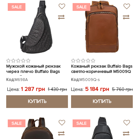
SALE
SALE
Мужской кожаный рюкзак
Кожаный рюкзак Buffalo Bags
через плечо Buffalo Bags
светло-коричневый M5009Q
черный кроко
Код:
M698A
Код:
M5009Q-s
1 287 грн
5 184 грн
Цена:
Цена:
1 430 грн
5 760 грн
КУПИТЬ
КУПИТЬ
SALE
SALE