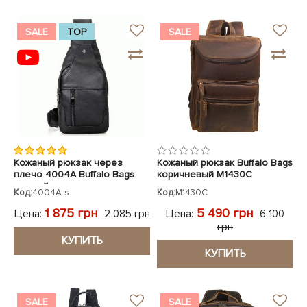
SALE
TOP
SALE
Кожаный рюкзак через
Кожаный рюкзак Buffalo Bags
плечо 4004A Buffalo Bags
коричневый M1430C
черный
Код:
4004A-s
Код:
M1430C
1 875 грн
5 490 грн
Цена:
Цена:
2 085 грн
6 100
грн
КУПИТЬ
КУПИТЬ
SALE
SALE