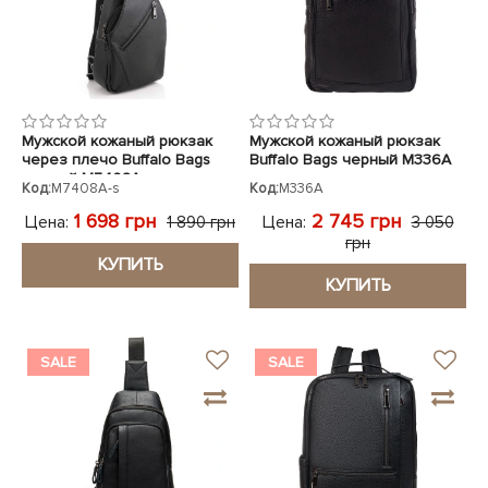
Мужской кожаный рюкзак
Мужской кожаный рюкзак
через плечо Buffalo Bags
Buffalo Bags черный M336A
черный M7408A
Код:
M7408A-s
Код:
M336A
1 698 грн
2 745 грн
Цена:
Цена:
1 890 грн
3 050
грн
КУПИТЬ
КУПИТЬ
SALE
SALE