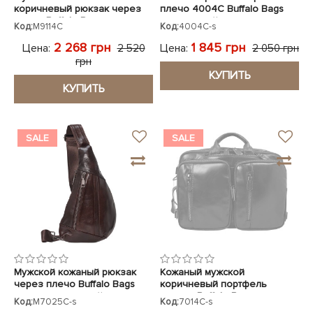
коричневый рюкзак через
плечо 4004C Buffalo Bags
плечо Buffalo Bags
коричневый
Код:
M9114C
Код:
4004C-s
2 268 грн
1 845 грн
Цена:
Цена:
2 520
2 050 грн
грн
КУПИТЬ
КУПИТЬ
SALE
SALE
Мужской кожаный рюкзак
Кожаный мужской
через плечо Buffalo Bags
коричневый портфель
темно-коричневый
рюкзак Buffalo Bags
Код:
M7025C-s
Код:
7014C-s