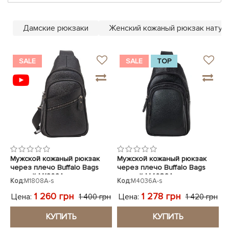
ЧЕХЛЫ ДЛЯ НОУТБУКОВ
Показать все
Показать все
Показать все
Дамские рюкзаки
Женский кожаный рюкзак натур
SALE
SALE
TOP
Мужской кожаный рюкзак
Мужской кожаный рюкзак
через плечо Buffalo Bags
через плечо Buffalo Bags
черный M1808A
черный M4036A
Код:
M1808A-s
Код:
M4036A-s
1 260 грн
1 278 грн
Цена:
Цена:
1 400 грн
1 420 грн
КУПИТЬ
КУПИТЬ