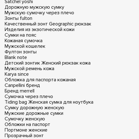
Satchel yoshi
Дорожную мужскую сумку
Мужскую сумочку через плечо
Зонты fulton
Качественный зонт
Geographic рюкзак
Изделия из экзотической кожи
Сумки на пояс
Кожаная сумочка
Мужской кошелек
Фултон зонты
Blank note
Детский зонтик
Женский рюкзак кожа
Мужской ремень кожа
Karya since
Обложка для паспорта кожаная
Canpellini бренд
Бренд merrell
Сумочка через плечо
Tiding bag
Женская сумка для ноутбука
Сумку дорожную женскую
Мужские дорожные сумки
Сумочку женскую
Обложки на паспорт
Портмоне женские
Прозрачный зонт