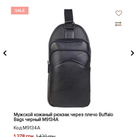
SALE
SA
Мужской кожаный рюкзак через плечо Buffalo
Кож
Bags черный M9134A
Код
Код:
M9134A
3 4
1 278 грн
1 420 грн