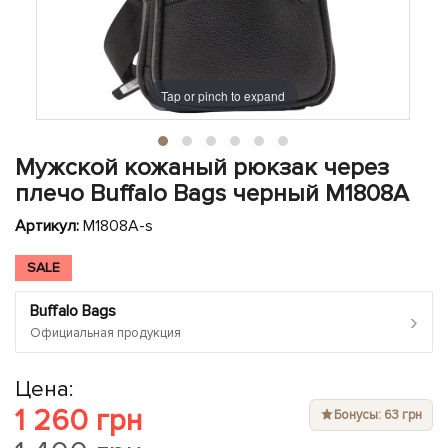
ЧЕХЛЫ ДЛЯ НОУТБУКОВ
Показать все
Показать все
Показать все
Tap or pinch to expand
Мужской кожаный рюкзак через
плечо Buffalo Bags черный M1808A
Артикул:
M1808A-s
SALE
Buffalo Bags
›
Официальная продукция
Цена:
1 260 грн
Бонусы: 63 грн