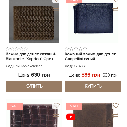
Зажим для денег кожаный
Кожаный зажим для денег
Blanknote "Карбон" Орех
Canpellini синий
Код:
BN-PM-1-o-karbon
Код:
070-241
630 грн
586 грн
Цена:
Цена:
630 грн
КУПИТЬ
КУПИТЬ
SALE
SALE