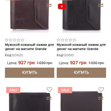
Мужской кожаный зажим для
Мужской кожаный зажим для
денег на магните Grande
денег на магните Grande
Pelle коричневый
Pelle черный
Код:
120620
Код:
120610
927 грн
927 грн
Цена:
Цена:
1 030 грн
1 030 грн
КУПИТЬ
КУПИТЬ
SALE
SALE