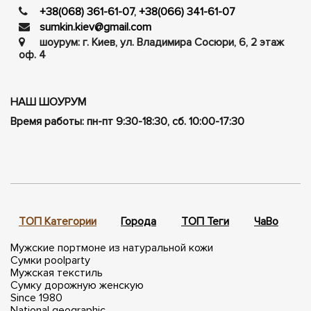
+38(068) 361-61-07
,
+38(066) 341-61-07
sumkin.kiev@gmail.com
шоурум: г. Киев, ул. Владимира Сосюри, ​​6, 2 этаж
оф. 4
НАШ ШОУРУМ
Время работы: пн-пт 9:30-18:30, сб. 10:00-17:30
ТОП Категории
Города
ТОП Теги
ЧаВо
П
Мужские портмоне из натуральной кожи
Сумки poolparty
Мужская текстиль
Сумку дорожную женскую
Since 1980
National geographic