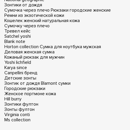
Зонтики от дождя
Сумочка через плечо
Рюкзаки городские женские
Ремни из экзотической кожи
Кошелек женский натуральная кожа
Сумочку через плечо
Тревел кейс
Satchel yoshi
Blank note
Horton collection
Сумка для ноутбука мужская
Деловая женская сумка
Кожаный рюкзак для мужчин
Yoshi lichfield
Karya since
Canpellini бренд
Детские зонты
Зонтик от дождя
Blamont сумки
Городские рюкзаки
Женское портмоне кожа
Hill burry
Зонтики фултон
Зонты фултон
Virginia conti
Ms collection