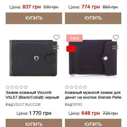
837 грн
774 грн
Цена:
Цена:
930 грн
860 грн
КУПИТЬ
КУПИТЬ
SALE
Зажим кожаный Visconti
Кожаный мужской зажим для
VSL57 (Black/Cobalt) черный
денег на кнопке Grande Pelle
черный
Код:
VSL57 BLK/COB
Код:
110110
1 770 грн
648 грн
Цена:
Цена:
720 грн
КУПИТЬ
КУПИТЬ