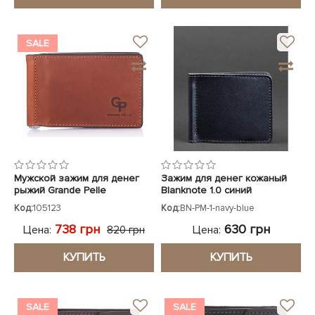
SALE
Мужской зажим для денег
Зажим для денег кожаный
рыжий Grande Pelle
Blanknote 1.0 синий
Код:
105123
Код:
BN-PM-1-navy-blue
738 грн
630 грн
Цена:
Цена:
820 грн
КУПИТЬ
КУПИТЬ
SALE
SALE