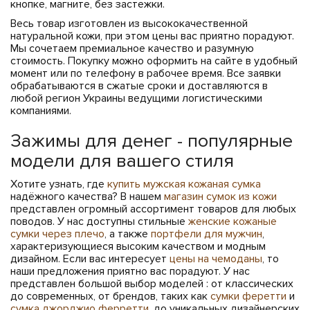
кнопке, магните, без застежки.
Весь товар изготовлен из высококачественной
натуральной кожи, при этом цены вас приятно порадуют.
Мы сочетаем премиальное качество и разумную
стоимость. Покупку можно оформить на сайте в удобный
момент или по телефону в рабочее время. Все заявки
обрабатываются в сжатые сроки и доставляются в
любой регион Украины ведущими логистическими
компаниями.
Зажимы для денег - популярные
модели для вашего стиля
Хотите узнать, где
купить мужская кожаная сумка
надёжного качества? В нашем
магазин сумок из кожи
представлен огромный ассортимент товаров для любых
поводов. У нас доступны стильные
женские кожаные
сумки через плечо
, а также
портфели для мужчин
,
характеризующиеся высоким качеством и модным
дизайном. Если вас интересует
цены на чемоданы
, то
наши предложения приятно вас порадуют. У нас
представлен большой выбор моделей : от классических
до современных, от брендов, таких как
сумки феретти
и
сумка джорджио ферретти
, до уникальных дизайнерских