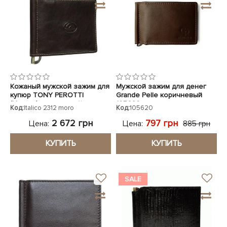
ЧЕХЛЫ ДЛЯ НОУТБУКОВ
Показать все
Показать все
Показать все
Кожаный мужской зажим для
Мужской зажим для денег
купюр TONY PEROTTI
Grande Pelle коричневый
(Италия) коричневый
105620
Код:
Italico 2312 moro
Код:
105620
2 672 грн
797 грн
Цена:
Цена:
885 грн
КУПИТЬ
КУПИТЬ
SALE