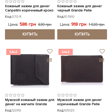
Кожаный зажим для денег
Кожаный зажим для денег
Canpellini коричневый кроко
черный Grande Pelle
070-11
Код:
070-11
Код:
107610
586 грн
918 грн
Цена:
Цена:
630 грн
1 020 грн
КУПИТЬ
КУПИТЬ
SALE
SALE
Мужской кожаный зажим для
Мужской зажим для денег
денег на магните Grande
коричневый Grande Pelle
Pelle черный
Код:
120110
Код:
105120