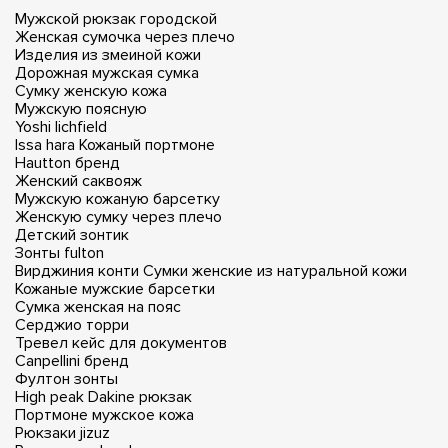
Мужской рюкзак городской
Женская сумочка через плечо
Изделия из змеиной кожи
Дорожная мужская сумка
Сумку женскую кожа
Мужскую поясную
Yoshi lichfield
Issa hara
Кожаный портмоне
Hautton бренд
Женский саквояж
Мужскую кожаную барсетку
Женскую сумку через плечо
Детский зонтик
Зонты fulton
Вирджиния конти
Сумки женские из натуральной кожи
Кожаные мужские барсетки
Сумка женская на пояс
Серджио торри
Тревел кейс для документов
Canpellini бренд
Фултон зонты
High peak
Dakine рюкзак
Портмоне мужское кожа
Рюкзаки jizuz