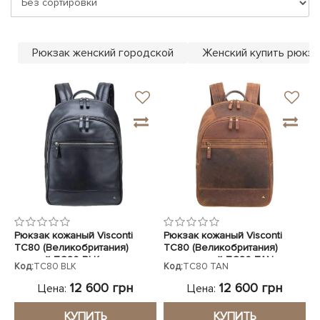
ЧЕХЛЫ ДЛЯ НОУТБУКОВ
Показать все
Показать все
Показать все
Рюкзак женский городской
Женский купить рюкза
Рюкзак кожаный Visconti
Рюкзак кожаный Visconti
TC80 (Великобритания)
TC80 (Великобритания)
черный TC80 BLK
коричневый TC80 TAN
Код:
TC80 BLK
Код:
TC80 TAN
12 600 грн
12 600 грн
Цена:
Цена:
КУПИТЬ
КУПИТЬ