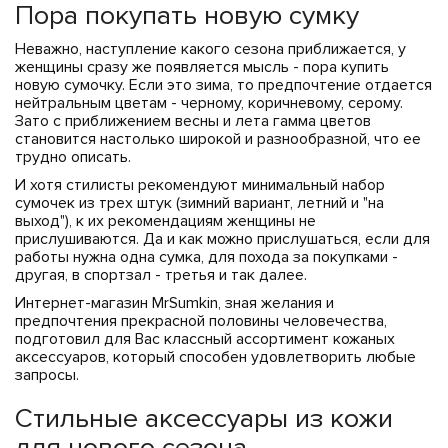
ЧЕХЛЫ ДЛЯ НОУТБУКОВ
Показать все
Показать все
Пора покупать новую сумку
Неважно, наступление какого сезона приближается, у
Показать все
женщины сразу же появляется мысль - пора купить
новую сумочку. Если это зима, то предпочтение отдается
нейтральным цветам - черному, коричневому, серому.
Зато с приближением весны и лета гамма цветов
становится настолько широкой и разнообразной, что ее
трудно описать.
И хотя стилисты рекомендуют минимальный набор
сумочек из трех штук (зимний вариант, летний и "на
выход"), к их рекомендациям женщины не
прислушиваются. Да и как можно прислушаться, если для
работы нужна одна сумка, для похода за покупками -
другая, в спортзал - третья и так далее.
Интернет-магазин MrSumkin, зная желания и
предпочтения прекрасной половины человечества,
подготовил для Вас классный ассортимент кожаных
аксессуаров, который способен удовлетворить любые
запросы.
Стильные аксессуары из кожи
для нового сезона