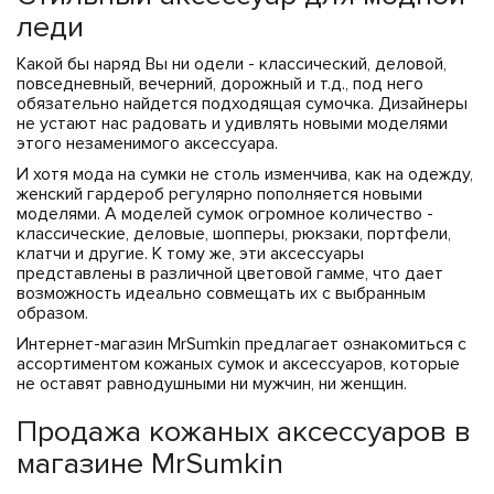
ЧЕХЛЫ ДЛЯ НОУТБУКОВ
Показать все
Показать все
леди
Показать все
Какой бы наряд Вы ни одели - классический, деловой,
повседневный, вечерний, дорожный и т.д., под него
обязательно найдется подходящая сумочка. Дизайнеры
не устают нас радовать и удивлять новыми моделями
этого незаменимого аксессуара.
И хотя мода на сумки не столь изменчива, как на одежду,
женский гардероб регулярно пополняется новыми
моделями. А моделей сумок огромное количество -
классические, деловые, шопперы, рюкзаки, портфели,
клатчи и другие. К тому же, эти аксессуары
представлены в различной цветовой гамме, что дает
возможность идеально совмещать их с выбранным
образом.
Интернет-магазин MrSumkin предлагает ознакомиться с
ассортиментом кожаных сумок и аксессуаров, которые
не оставят равнодушными ни мужчин, ни женщин.
Продажа кожаных аксессуаров в
магазине MrSumkin