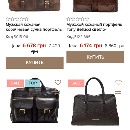
Мужская кожаная
Мужской кожаный портфель
коричневая сумка портфель
Tony Bellucci светло-
Tony Bellucci 5015-06
коричневый 5122-896
Код:
5015-06
Код:
5122-896
6 678 грн
6 174 грн
Цена:
Цена:
7 420
6 860 грн
грн
КУПИТЬ
КУПИТЬ
SALE
TOP
SALE