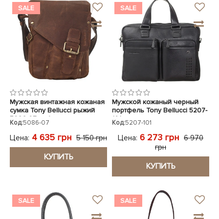
SALE
SALE
Мужская винтажная кожаная
Мужской кожаный черный
сумка Tony Bellucci рыжий
портфель Tony Bellucci 5207-
5086-07 нубук
101
Код:
5086-07
Код:
5207-101
4 635 грн
6 273 грн
Цена:
Цена:
5 150 грн
6 970
грн
КУПИТЬ
КУПИТЬ
SALE
SALE