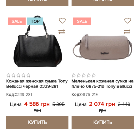
SALE
TOP
SALE
Кожаная женская сумка Tony
Маленькая кожаная сумка на
Bellucci черная 0339-281
плечо 0875-219 Tony Bellucci
тауп
Код:
0339-281
Код:
0875-219
4 586 грн
2 074 грн
Цена:
Цена:
5 395
2 440
грн
грн
КУПИТЬ
КУПИТЬ