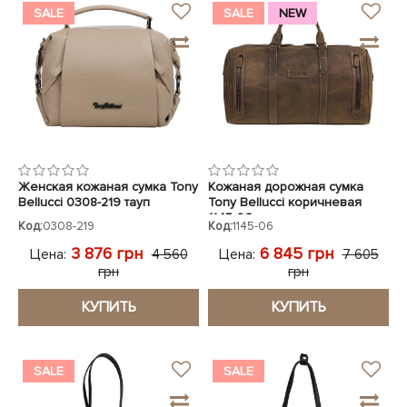
SALE
SALE
NEW
Женская кожаная сумка Tony
Кожаная дорожная сумка
Bellucci 0308-219 тауп
Tony Bellucci коричневая
1145-06
Код:
0308-219
Код:
1145-06
3 876 грн
6 845 грн
Цена:
Цена:
4 560
7 605
грн
грн
КУПИТЬ
КУПИТЬ
SALE
SALE