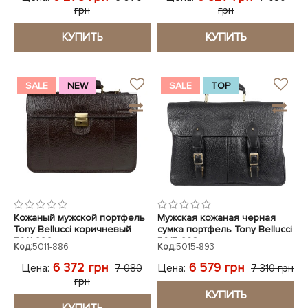
грн
грн
КУПИТЬ
КУПИТЬ
SALE
NEW
SALE
TOP
Кожаный мужской портфель
Мужская кожаная черная
Tony Bellucci коричневый
сумка портфель Tony Bellucci
5011-886
5015-893
Код:
5011-886
Код:
5015-893
6 372 грн
6 579 грн
Цена:
Цена:
7 080
7 310 грн
грн
КУПИТЬ