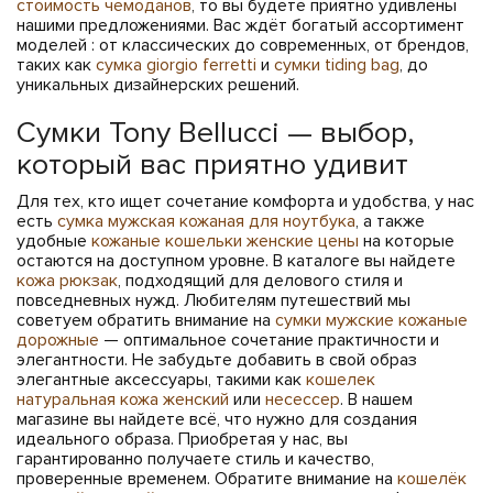
стоимость чемоданов
, то вы будете приятно удивлены
нашими предложениями. Вас ждёт богатый ассортимент
моделей : от классических до современных, от брендов,
таких как
сумка giorgio ferretti
и
сумки tiding bag
, до
уникальных дизайнерских решений.
Сумки Tony Bellucci — выбор,
который вас приятно удивит
Для тех, кто ищет сочетание комфорта и удобства, у нас
есть
сумка мужская кожаная для ноутбука
, а также
удобные
кожаные кошельки женские цены
на которые
остаются на доступном уровне. В каталоге вы найдете
кожа рюкзак
, подходящий для делового стиля и
повседневных нужд. Любителям путешествий мы
советуем обратить внимание на
сумки мужские кожаные
дорожные
— оптимальное сочетание практичности и
элегантности. Не забудьте добавить в свой образ
элегантные аксессуары, такими как
кошелек
натуральная кожа женский
или
несессер
. В нашем
магазине вы найдете всё, что нужно для создания
идеального образа. Приобретая у нас, вы
гарантированно получаете стиль и качество,
проверенные временем. Обратите внимание на
кошелёк