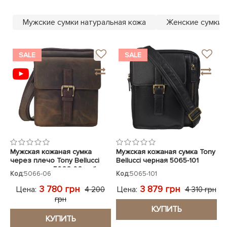
ЧЕХЛЫ ДЛЯ НОУТБУКОВ
Показать все
Показать все
Мужские сумки натуральная кожа
Женские сумки 
Показать все
SALE
SALE
Мужская кожаная сумка
Мужская кожаная сумка Tony
через плечо Tony Bellucci
Bellucci черная 5065-101
коричневая 5066-06 нубук
Код:
5066-06
Код:
5065-101
3 780 грн
3 879 грн
Цена:
Цена:
4 200
4 310 грн
грн
КУПИТЬ
КУПИТЬ