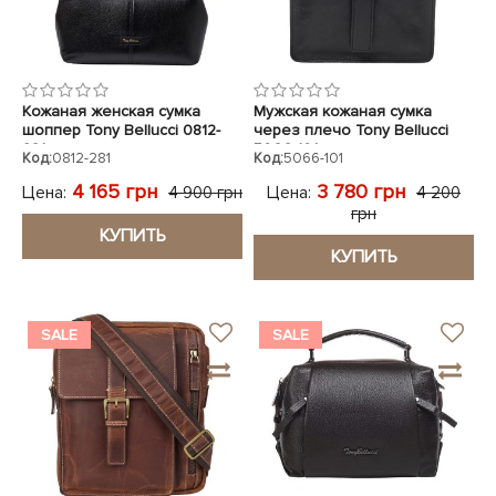
Кожаная женская сумка
Мужская кожаная сумка
шоппер Tony Bellucci 0812-
через плечо Tony Bellucci
281 черная
5066-101 черная
Код:
0812-281
Код:
5066-101
4 165 грн
3 780 грн
Цена:
Цена:
4 900 грн
4 200
грн
КУПИТЬ
КУПИТЬ
SALE
SALE