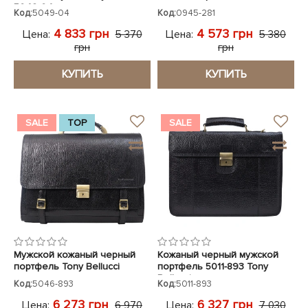
5049-04
Код:
5049-04
Код:
0945-281
4 833 грн
4 573 грн
Цена:
Цена:
5 370
5 380
грн
грн
КУПИТЬ
КУПИТЬ
SALE
TOP
SALE
Мужской кожаный черный
Кожаный черный мужской
портфель Tony Bellucci
портфель 5011-893 Tony
Bellucci
Код:
5046-893
Код:
5011-893
6 273 грн
6 327 грн
Цена:
Цена:
6 970
7 030