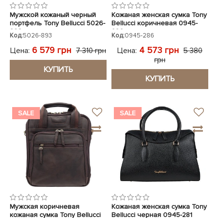
Мужской кожаный черный
Кожаная женская сумка Tony
портфель Tony Bellucci 5026-
Bellucci коричневая 0945-
893
286
Код:
5026-893
Код:
0945-286
6 579 грн
4 573 грн
Цена:
Цена:
7 310 грн
5 380
грн
КУПИТЬ
КУПИТЬ
SALE
SALE
Мужская коричневая
Кожаная женская сумка Tony
кожаная сумка Tony Bellucci
Bellucci черная 0945-281