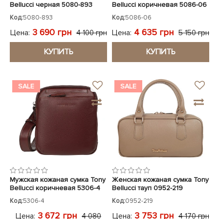
Bellucci черная 5080-893
Bellucci коричневая 5086-06
Код:
5080-893
Код:
5086-06
3 690 грн
4 635 грн
Цена:
Цена:
4 100 грн
5 150 грн
КУПИТЬ
КУПИТЬ
SALE
SALE
Мужская кожаная сумка Tony
Женская кожаная сумка Tony
Bellucci коричневая 5306-4
Bellucci тауп 0952-219
Код:
5306-4
Код:
0952-219
3 672 грн
3 753 грн
Цена:
Цена:
4 080
4 170 грн