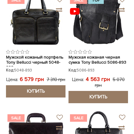
SALE
SALE
TOP
Мужской кожаный портфель
Мужская кожаная черная
Tony Bellucci черный 5048-
сумка Tony Bellucci 5086-893
893
Код:
5048-893
Код:
5086-893
6 579 грн
4 563 грн
Цена:
Цена:
7 310 грн
5 070
грн
КУПИТЬ
КУПИТЬ
SALE
SALE