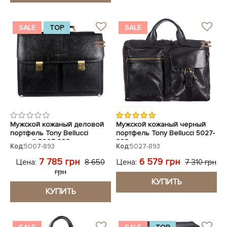
SALE
TOP
SALE
Мужской кожаный деловой
Мужской кожаный черный
портфель Tony Bellucci
портфель Tony Bellucci 5027-
черный 5007-893
893
Код:
5007-893
Код:
5027-893
7 785 грн
6 579 грн
Цена:
Цена:
8 650
7 310 грн
грн
КУПИТЬ
КУПИТЬ