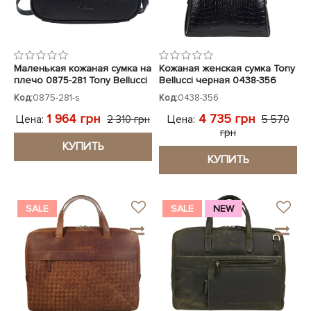
Маленькая кожаная сумка на
Кожаная женская сумка Tony
плечо 0875-281 Tony Bellucci
Bellucci черная 0438-356
черная
кроко
Код:
0875-281-s
Код:
0438-356
1 964 грн
4 735 грн
Цена:
Цена:
2 310 грн
5 570
грн
КУПИТЬ
КУПИТЬ
SALE
SALE
NEW