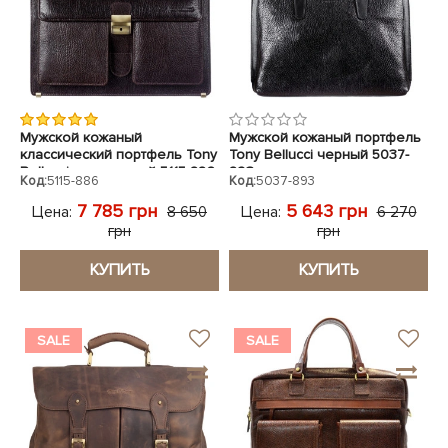
Мужской кожаный
Мужской кожаный портфель
классический портфель Tony
Tony Bellucci черный 5037-
Bellucci коричневый 5115-886
893
Код:
5115-886
Код:
5037-893
7 785 грн
5 643 грн
Цена:
Цена:
8 650
6 270
грн
грн
КУПИТЬ
КУПИТЬ
SALE
SALE