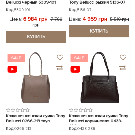
Bellucci черный 5309-101
Tony Bellucci рыжий 5136-07
нубук
Код:
5309-101
Код:
5136-07
6 984 грн
4 959 грн
Цена:
Цена:
7 760
5 510 грн
грн
КУПИТЬ
КУПИТЬ
SALE
SALE
Кожаная женская сумка Tony
Кожаная женская сумка Tony
Bellucci 0266-213 тауп
Bellucci коричневая 0438-
286
Код:
0266-213
Код:
0438-286