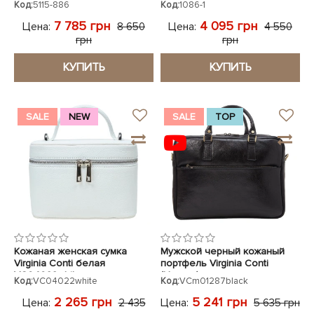
Код:
5115-886
Код:
1086-1
7 785 грн
4 095 грн
Цена:
Цена:
8 650
4 550
грн
грн
КУПИТЬ
КУПИТЬ
SALE
NEW
SALE
TOP
Кожаная женская сумка
Мужской черный кожаный
Virginia Conti белая
портфель Virginia Conti
VC04022white
(Италия)
Код:
VC04022white
Код:
VCm01287black
2 265 грн
5 241 грн
Цена:
Цена:
2 435
5 635 грн