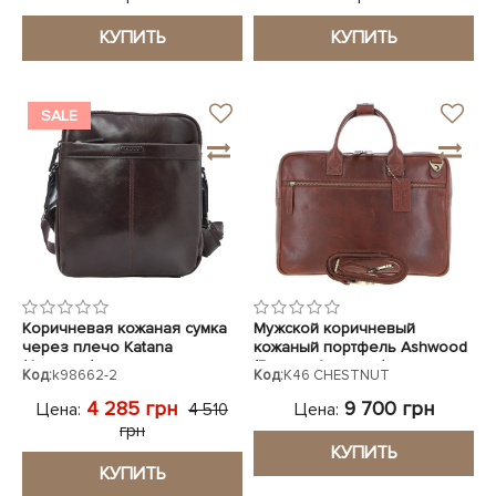
КУПИТЬ
КУПИТЬ
SALE
Коричневая кожаная сумка
Мужской коричневый
через плечо Katana
кожаный портфель Ashwood
(Франция)
(Великобритания)
Код:
k98662-2
Код:
K46 CHESTNUT
4 285 грн
9 700 грн
Цена:
Цена:
4 510
грн
КУПИТЬ
КУПИТЬ