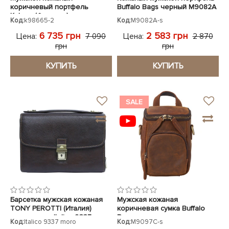
коричневый портфель
Buffalo Bags черный M9082A
Katana (Франция)
Код:
k98665-2
Код:
M9082A-s
6 735 грн
2 583 грн
Цена:
Цена:
7 090
2 870
грн
грн
КУПИТЬ
КУПИТЬ
SALE
Барсетка мужская кожаная
Мужская кожаная
TONY PEROTTI (Италия)
коричневая сумка Buffalo
коричневая Italico 9337 moro
Bags
Код:
Italico 9337 moro
Код:
M9097C-s