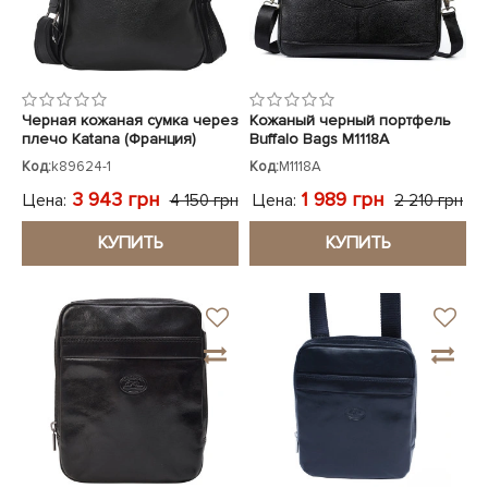
ЧЕХЛЫ ДЛЯ НОУТБУКОВ
Показать все
Показать все
Показать все
Черная кожаная сумка через
Кожаный черный портфель
плечо Katana (Франция)
Buffalo Bags M1118A
Код:
k89624-1
Код:
M1118A
3 943 грн
1 989 грн
Цена:
Цена:
4 150 грн
2 210 грн
КУПИТЬ
КУПИТЬ