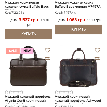
Мужская коричневая
Мужская кожаная сумка
кожаная сумка Buffalo Bags
Buffalo Bags черная M7457A
7122C-1
Код:
7122C-1-s
Код:
M7457A-s
3 537 грн
1 063 грн
Цена:
Цена:
3 930
1 180 грн
грн
КУПИТЬ
КУПИТЬ
SALE
NEW
Мужской кожаный портфель
Мужской коричневый
Virginia Conti коричневый
кожаный портфель Ashwood
VCm01184choco
(Великобритания)
Код:
VCm01184choco
Код:
K46 BRN