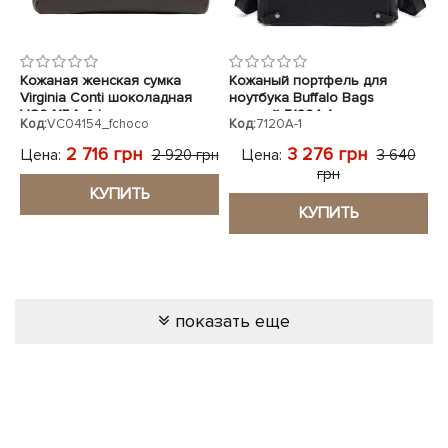
Кожаная женская сумка
Кожаный портфель для
Virginia Conti шоколадная
ноутбука Buffalo Bags
VC04154_fchoco
черный 7120A-1
Код:
VC04154_fchoco
Код:
7120A-1
2 716 грн
3 276 грн
Цена:
Цена:
2 920 грн
3 640
грн
КУПИТЬ
КУПИТЬ
показать еще