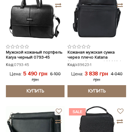
Мужской кожаный портфель
Кожаная мужская сумка
Karya черный 0793-45
через плечо Katana
(Франция) черная k89623-1
Код:
0793-45
Код:
k89623-1
5 490 грн
3 838 грн
Цена:
Цена:
6 100
4 040
грн
грн
КУПИТЬ
КУПИТЬ
SALE