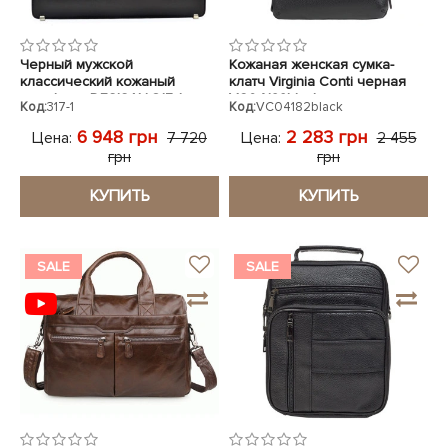
Черный мужской
Кожаная женская сумка-
классический кожаный
клатч Virginia Conti черная
портфель DESISAN 317-1
VC04182black
Код:
317-1
Код:
VC04182black
6 948 грн
2 283 грн
Цена:
Цена:
7 720
2 455
грн
грн
КУПИТЬ
КУПИТЬ
SALE
SALE