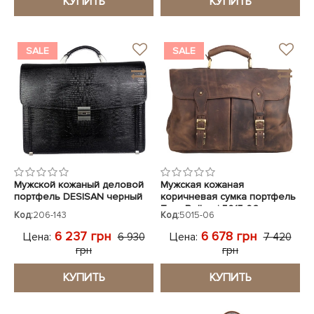
КУПИТЬ
КУПИТЬ
SALE
SALE
Мужской кожаный деловой
Мужская кожаная
портфель DESISAN черный
коричневая сумка портфель
Tony Bellucci 5015-06
Код:
206-143
Код:
5015-06
6 237 грн
6 678 грн
Цена:
Цена:
6 930
7 420
грн
грн
КУПИТЬ
КУПИТЬ