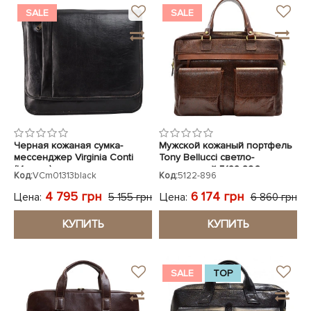
SALE
SALE
Черная кожаная сумка-
Мужской кожаный портфель
мессенджер Virginia Conti
Tony Bellucci светло-
(Италия)
коричневый 5122-896
Код:
VCm01313black
Код:
5122-896
4 795 грн
6 174 грн
Цена:
Цена:
5 155 грн
6 860 грн
КУПИТЬ
КУПИТЬ
SALE
TOP