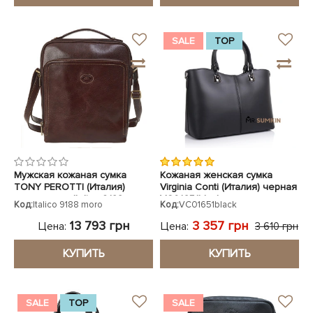
SALE
TOP
Мужская кожаная сумка
Кожаная женская сумка
TONY PEROTTI (Италия)
Virginia Conti (Италия) черная
коричневая Italico 9188 moro
VC01651black
Код:
Italico 9188 moro
Код:
VC01651black
13 793 грн
3 357 грн
Цена:
Цена:
3 610 грн
КУПИТЬ
КУПИТЬ
SALE
TOP
SALE