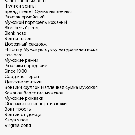
Качественный зонт
Фултон зонты
Бренд merrell
Сумка наплечная
Рюкзак армейский
Мужской портфель кожаный
Skechers бренд
Blank note
Зонты fulton
Дорожный саквояж
Hill burry
Мужскую сумку натуральная кожа
Issa hara
Мужские ремни
Рюкзаки городские
Since 1980
Серджио торри
Детские зонтики
Зонтики фултон
Наплечная сумка мужская
Кожаная барсетка мужская
Мужские рюкзаки
Обложка на паспорт из кожи
Зонт трость
Зонтик от дождя
Karya since
Virginia conti