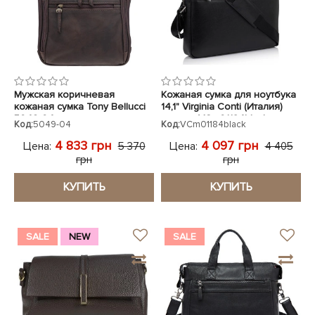
Мужская коричневая
Кожаная сумка для ноутбука
кожаная сумка Tony Bellucci
14,1" Virginia Conti (Италия)
5049-04
черная VCm01184black
Код:
5049-04
Код:
VCm01184black
4 833 грн
4 097 грн
Цена:
Цена:
5 370
4 405
грн
грн
КУПИТЬ
КУПИТЬ
SALE
NEW
SALE