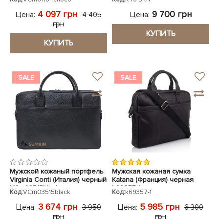
4 097 грн
9 700 грн
Цена:
Цена:
4 405
грн
КУПИТЬ
КУПИТЬ
SALE
SALE
Мужской кожаный портфель
Мужская кожаная сумка
Virginia Conti (Италия) черный
Katana (Франция) черная
VCm03515black
k69357-1
Код:
VCm03515black
Код:
k69357-1
3 674 грн
5 985 грн
Цена:
Цена:
3 950
6 300
грн
грн