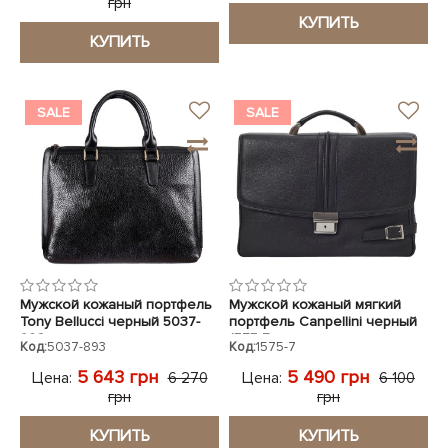
грн
КУПИТЬ
КУПИТЬ
SALE
SALE
Мужской кожаный портфель
Мужской кожаный мягкий
Tony Bellucci черный 5037-
портфель Canpellini черный
893
1575-7
Код:
5037-893
Код:
1575-7
5 643 грн
5 490 грн
Цена:
Цена:
6 270
6 100
грн
грн
КУПИТЬ
КУПИТЬ