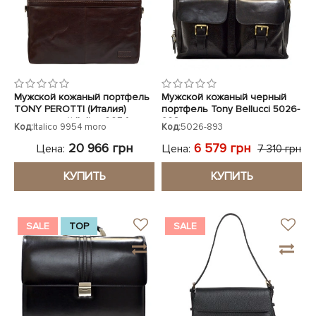
Мужской кожаный портфель
Мужской кожаный черный
TONY PEROTTI (Италия)
портфель Tony Bellucci 5026-
коричневый Italico 9954
893
Код:
Italico 9954 moro
Код:
5026-893
moro
20 966 грн
6 579 грн
Цена:
Цена:
7 310 грн
КУПИТЬ
КУПИТЬ
SALE
TOP
SALE