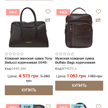
SALE
SALE
Кожаная женская сумка Tony
Мужская кожаная сумка
Bellucci коричневая 0945-
Buffalo Bags коричневая
286
M7457C
Код:
0945-286
Код:
M7457C-s
4 573 грн
1 063 грн
Цена:
Цена:
5 380
1 180 грн
грн
КУПИТЬ
КУПИТЬ
SALE
TOP
SALE
TOP