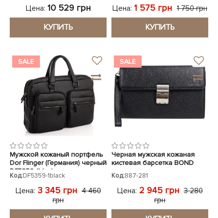
10 529 грн
1 575 грн
Цена:
Цена:
1 750 грн
КУПИТЬ
КУПИТЬ
SALE
SALE
Мужской кожаный портфель
Черная мужская кожаная
Dor Flinger (Германия) черный
кистевая барсетка BOND
DF5359-1black
Код:
DF5359-1black
Код:
887-281
3 345 грн
2 945 грн
Цена:
Цена:
4 460
3 280
грн
грн