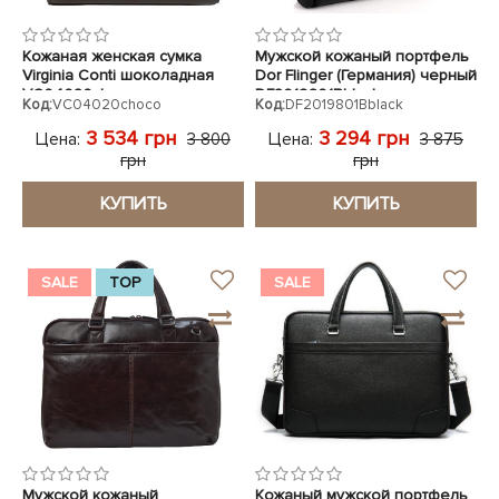
Кожаная женская сумка
Мужской кожаный портфель
Virginia Conti шоколадная
Dor Flinger (Германия) черный
VC04020choco
DF2019801Bblack
Код:
VC04020choco
Код:
DF2019801Bblack
3 534 грн
3 294 грн
Цена:
Цена:
3 800
3 875
грн
грн
КУПИТЬ
КУПИТЬ
SALE
TOP
SALE
Мужской кожаный
Кожаный мужской портфель