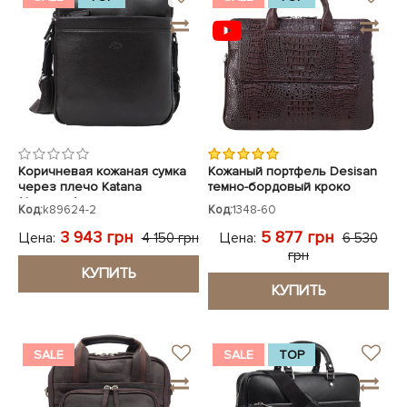
Коричневая кожаная сумка
Кожаный портфель Desisan
через плечо Katana
темно-бордовый кроко
(Франция)
Код:
k89624-2
Код:
1348-60
3 943 грн
5 877 грн
Цена:
Цена:
4 150 грн
6 530
грн
КУПИТЬ
КУПИТЬ
SALE
SALE
TOP