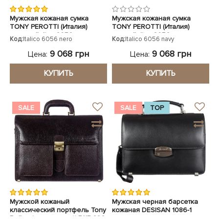
Мужская кожаная сумка
Мужская кожаная сумка
TONY PEROTTI (Италия)
TONY PEROTTI (Италия)
черная Italico 6056 nero
синяя Italico 6056 navy
Код:
Italico 6056 nero
Код:
Italico 6056 navy
9 068 грн
9 068 грн
Цена:
Цена:
КУПИТЬ
КУПИТЬ
SALE
SALE
TOP
Мужской кожаный
Мужская черная барсетка
классический портфель Tony
кожаная DESISAN 1086-1
Bellucci коричневый 5115-886