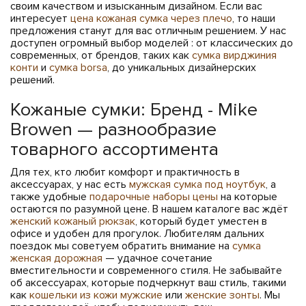
своим качеством и изысканным дизайном. Если вас
интересует
цена кожаная сумка через плечо
, то наши
предложения станут для вас отличным решением. У нас
доступен огромный выбор моделей : от классических до
современных, от брендов, таких как
сумка вирджиния
конти
и
сумка borsa
, до уникальных дизайнерских
решений.
Кожаные сумки: Бренд - Mike
Browen — разнообразие
товарного ассортимента
Для тех, кто любит комфорт и практичность в
аксессуарах, у нас есть
мужская сумка под ноутбук
, а
также удобные
подарочные наборы цены
на которые
остаются по разумной цене. В нашем каталоге вас ждёт
женский кожаный рюкзак
, который будет уместен в
офисе и удобен для прогулок. Любителям дальних
поездок мы советуем обратить внимание на
сумка
женская дорожная
— удачное сочетание
вместительности и современного стиля. Не забывайте
об аксессуарах, которые подчеркнут ваш стиль, такими
как
кошельки из кожи мужские
или
женские зонты
. Мы