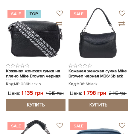
SALE
TOP
SALE
Кожаная женская сумка на
Кожаная женская сумка Mike
плечо Mike Browen черная
Browen черная MB616black
MB1086black
Код:
MB1086black-s
Код:
MB616black
1 135 грн
1 798 грн
Цена:
Цена:
1 515 грн
2 115 грн
КУПИТЬ
КУПИТЬ
SALE
SALE