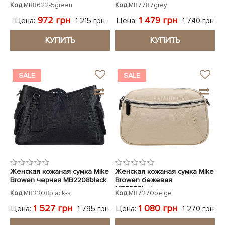
5green
Код:
MB8622-5green
Код:
MB7787grey
972 грн
1 479 грн
Цена:
Цена:
1 215 грн
1 740 грн
КУПИТЬ
КУПИТЬ
SALE
SALE
Женская кожаная сумка Mike
Женская кожаная сумка Mike
Browen черная MB2208black
Browen бежевая
MB7270beige
Код:
MB2208black-s
Код:
MB7270beige
1 527 грн
1 080 грн
Цена:
Цена:
1 795 грн
1 270 грн