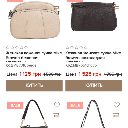
Женская кожаная сумка Mike
Кожаная женская сумка Mike
Browen бежевая
Browen шоколадная
MB7310beige
MB7651choco
Код:
MB7310beige
Код:
MB7651choco
1 125 грн
1 525 грн
Цена:
Цена:
1 500 грн
1 795 грн
КУПИТЬ
КУПИТЬ
SALE
SALE