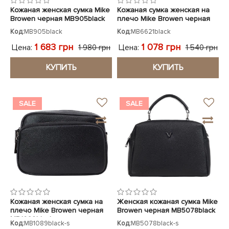
Кожаная женская сумка Mike
Кожаная сумка женская на
Browen черная MB905black
плечо Mike Browen черная
Код:
MB905black
Код:
MB6621black
1 683 грн
1 078 грн
Цена:
Цена:
1 980 грн
1 540 грн
КУПИТЬ
КУПИТЬ
SALE
SALE
Кожаная женская сумка на
Женская кожаная сумка Mike
плечо Mike Browen черная
Browen черная MB5078black
MB1089black
Код:
MB1089black-s
Код:
MB5078black-s