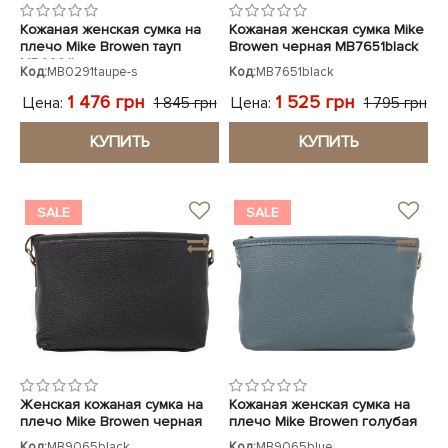
Кожаная женская сумка на
Кожаная женская сумка Mike
плечо Mike Browen тауп
Browen черная MB7651black
MB0291taupe
Код:
MB0291taupe-s
Код:
MB7651black
1 476 грн
1 525 грн
Цена:
Цена:
1 845 грн
1 795 грн
КУПИТЬ
КУПИТЬ
SALE
SALE
Женская кожаная сумка на
Кожаная женская сумка на
плечо Mike Browen черная
плечо Mike Browen голубая
Код:
MB9065black
Код:
MB9065blue