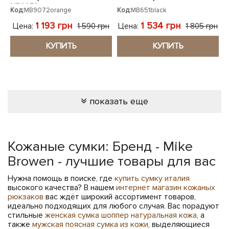
MB9072orange
Код:
MB9072orange
Код:
MB651black
1 193 грн
1 534 грн
Цена:
Цена:
1 590 грн
1 805 грн
КУПИТЬ
КУПИТЬ
показать еще
Кожаные сумки: Бренд - Mike
Browen - лучшие товары для вас
Нужна помощь в поиске, где
купить сумку италия
высокого качества? В нашем
интернет магазин кожаных
рюкзаков
вас ждёт широкий ассортимент товаров,
идеально подходящих для любого случая. Вас порадуют
стильные
женская сумка шоппер натуральная кожа
, а
также
мужская поясная сумка из кожи
, выделяющиеся