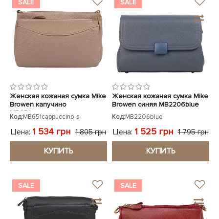
SALE
SALE
Женская кожаная сумка Mike
Женская кожаная сумка Mike
Browen капучино
Browen синяя MB2206blue
MB651cappuccino
Код:
MB651cappuccino-s
Код:
MB2206blue
1 534 грн
1 525 грн
Цена:
Цена:
1 805 грн
1 795 грн
КУПИТЬ
КУПИТЬ
SALE
SALE