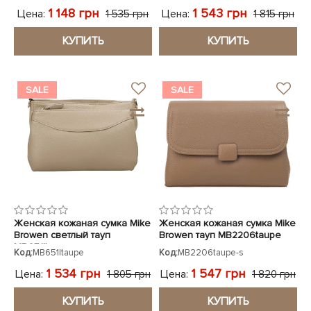
1 148 грн
1 543 грн
Цена:
Цена:
1 535 грн
1 815 грн
КУПИТЬ
КУПИТЬ
SALE
SALE
Женская кожаная сумка Mike
Женская кожаная сумка Mike
Browen светлый тауп
Browen тауп MB2206taupe
MB651ltaupe
Код:
MB651ltaupe
Код:
MB2206taupe-s
1 534 грн
1 547 грн
Цена:
Цена:
1 805 грн
1 820 грн
КУПИТЬ
КУПИТЬ