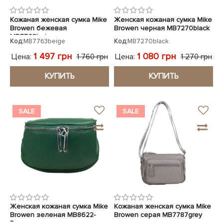
Кожаная женская сумка Mike
Женская кожаная сумка Mike
Browen бежевая
Browen черная MB7270black
MB7763beige
Код:
MB7763beige
Код:
MB7270black
1 497 грн
1 080 грн
Цена:
Цена:
1 760 грн
1 270 грн
КУПИТЬ
КУПИТЬ
SALE
SALE
Женская кожаная сумка Mike
Кожаная женская сумка Mike
Browen зеленая MB8622-
Browen серая MB7787grey