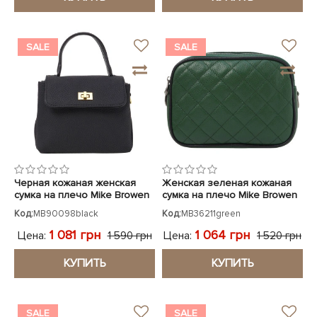
SALE
SALE
Черная кожаная женская
Женская зеленая кожаная
сумка на плечо Mike Browen
сумка на плечо Mike Browen
Код:
MB90098black
Код:
MB36211green
1 081 грн
1 064 грн
Цена:
Цена:
1 590 грн
1 520 грн
КУПИТЬ
КУПИТЬ
SALE
SALE