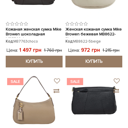
Кожаная женская сумка Mike
Женская кожаная сумка Mike
Browen шоколадная
Browen бежевая MB8622-
MB7763choco
5beige
Код:
MB7763choco
Код:
MB8622-5beige
1 497 грн
972 грн
Цена:
Цена:
1 760 грн
1 215 грн
КУПИТЬ
КУПИТЬ
SALE
SALE