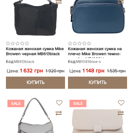
Кожаная женская сумка Mike
Кожаная женская сумка на
Browen черная MB613black
плечо Mike Browen темно-
голубая MB1089blue
Код:
MB613black
Код:
MB1089blue-s
1 632 грн
1 148 грн
Цена:
Цена:
1 920 грн
1 535 грн
КУПИТЬ
КУПИТЬ
SALE
SALE