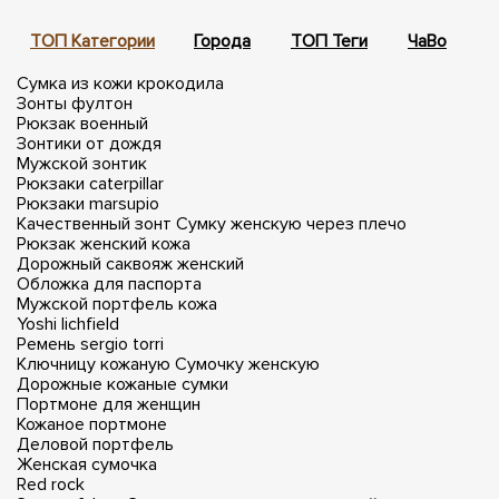
ТОП Категории
Города
ТОП Теги
ЧаВо
П
Сумка из кожи крокодила
Зонты фултон
Рюкзак военный
Зонтики от дождя
Мужской зонтик
Рюкзаки caterpillar
Рюкзаки marsupio
Качественный зонт
Сумку женскую через плечо
Рюкзак женский кожа
Дорожный саквояж женский
Обложка для паспорта
Мужской портфель кожа
Yoshi lichfield
Ремень sergio torri
Ключницу кожаную
Сумочку женскую
Дорожные кожаные сумки
Портмоне для женщин
Кожаное портмоне
Деловой портфель
Женская сумочка
Red rock