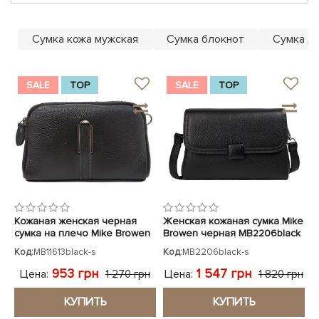
ЧЕХЛЫ ДЛЯ НОУТБУКОВ
Показать все
Показать все
Показать все
Сумка кожа мужская
Сумка блокнот
Сумка д
SALE
TOP
SALE
TOP
Кожаная женская черная
Женская кожаная сумка Mike
сумка на плечо Mike Browen
Browen черная MB2206black
Код:
MB11613black-s
Код:
MB2206black-s
953 грн
1 547 грн
Цена:
Цена:
1 270 грн
1 820 грн
КУПИТЬ
КУПИТЬ