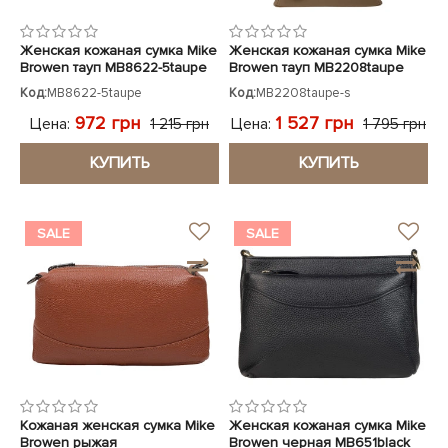
Женская кожаная сумка Mike
Женская кожаная сумка Mike
Browen тауп MB8622-5taupe
Browen тауп MB2208taupe
Код:
MB8622-5taupe
Код:
MB2208taupe-s
972 грн
1 527 грн
Цена:
Цена:
1 215 грн
1 795 грн
КУПИТЬ
КУПИТЬ
SALE
SALE
Кожаная женская сумка Mike
Женская кожаная сумка Mike
Browen рыжая
Browen черная MB651black