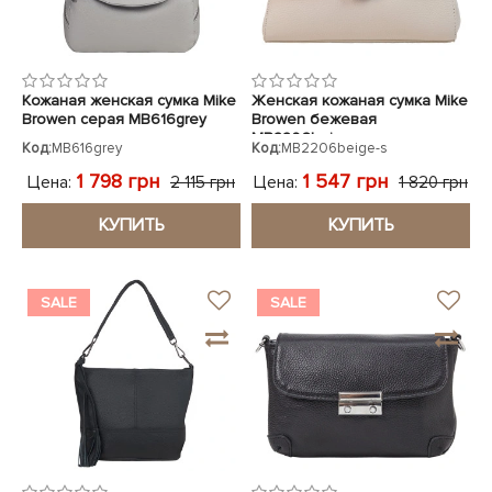
Кожаная женская сумка Mike
Женская кожаная сумка Mike
Browen серая MB616grey
Browen бежевая
MB2206beige
Код:
MB616grey
Код:
MB2206beige-s
1 798 грн
1 547 грн
Цена:
Цена:
2 115 грн
1 820 грн
КУПИТЬ
КУПИТЬ
SALE
SALE