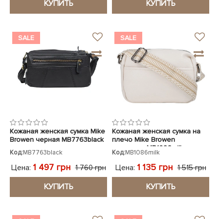
КУПИТЬ
КУПИТЬ
SALE
SALE
Кожаная женская сумка Mike
Кожаная женская сумка на
Browen черная MB7763black
плечо Mike Browen
молочная MB1086milk
Код:
MB7763black
Код:
MB1086milk
1 497 грн
1 135 грн
Цена:
Цена:
1 760 грн
1 515 грн
КУПИТЬ
КУПИТЬ