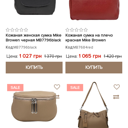
Кожаная женская сумка Mike
Кожаная сумка на плечо
Browen черная MB7796black
красная Mike Browen
Код:
MB7796black
Код:
MB7684red
1 027 грн
1 065 грн
Цена:
Цена:
1 370 грн
1 420 грн
КУПИТЬ
КУПИТЬ
SALE
SALE