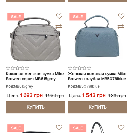
SALE
SALE
Кожаная женская сумка Mike
Женская кожаная сумка Mike
Browen серая MB615grey
Browen голубая MB5078lblue
Код:
MB615grey
Код:
MB5078lblue
1 683 грн
1 543 грн
Цена:
Цена:
1 980 грн
1 815 грн
КУПИТЬ
КУПИТЬ
SALE
SALE