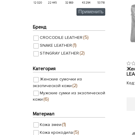
12 020
22 445
32 869
43 294
53 718
Применить
Бренд
(5)
CROCODILE LEATHER
(1)
SNAKE LEATHER
(2)
STINGRAY LEATHER
Категория
Жен
LEA
Женские сумочки из
Код:
(2)
экзотической кожи
Мужские сумки из экзотической
(6)
кожи
Материал
(1)
Кожа змеи
(5)
Кожа крокодила