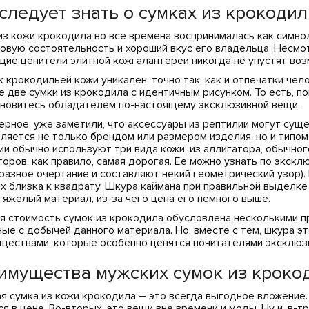
следует знать о сумках из крокоди
из кожи крокодила во все времена воспринималась как символ
овую состоятельность и хороший вкус его владельца. Несмот
щие ценители элитной кожгалантереи никогда не упустят воз
к крокодильей кожи уникален, точно так, как и отпечатки чел
е две сумки из крокодила с идентичным рисунком. То есть, по
ановитесь обладателем по-настоящему эксклюзивной вещи.
верное, уже заметили, что аксессуары из рептилии могут сущ
ляется не только брендом или размером изделия, но и типом
ии обычно используют три вида кожи: из аллигатора, обычног
торов, как правило, самая дорогая. Ее можно узнать по экскл
разное очертание и составляют некий геометрический узор)
х близка к квадрату. Шкура каймана при правильной выделке 
тяжелый материал, из-за чего цена его немного выше.
я стоимость сумок из крокодила обусловлена несколькими пр
ные с добычей данного материала. Но, вместе с тем, шкура э
ществами, которые особенно ценятся почитателями эксклюз
имущества мужских сумок из кроко
я сумка из кожи крокодила – это всегда выгодное вложение.
ся в цене. Во-вторых, это вещи вне времени и моды. Ну и, в-