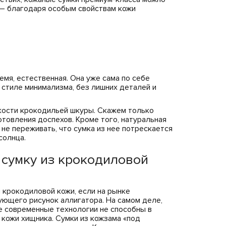
о – благодаря особым свойствам кожи
емя, естественная. Она уже сама по себе
 стиле минимализма, без лишних деталей и
кости крокодильей шкуры. Скажем только
отовления доспехов. Кроме того, натуральная
не переживать, что сумка из нее потрескается
солнца.
 сумку из крокодиловой
 крокодиловой кожи, если на рынке
ющего рисунок аллигатора. На самом деле,
е современные технологии не способны в
 кожи хищника. Сумки из кожзама «под