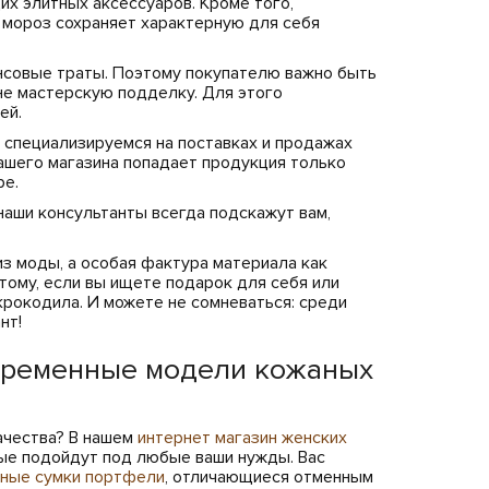
х элитных аксессуаров. Кроме того,
в мороз сохраняет характерную для себя
ансовые траты. Поэтому покупателю важно быть
не мастерскую подделку. Для этого
ей.
 специализируемся на поставках и продажах
 нашего магазина попадает продукция только
ре.
наши консультанты всегда подскажут вам,
из моды, а особая фактура материала как
тому, если вы ищете подарок для себя или
 крокодила. И можете не сомневаться: среди
нт!
овременные модели кожаных
ачества? В нашем
интернет магазин женских
ые подойдут под любые ваши нужды. Вас
ные сумки портфели
, отличающиеся отменным