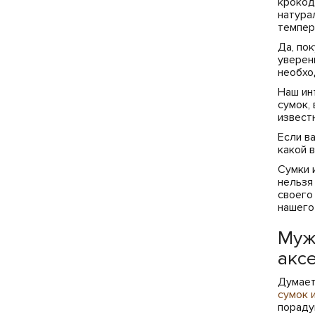
крокод
натура
темпер
Да, по
уверен
необхо
Наш ин
сумок,
извест
Если в
какой 
Сумки 
нельзя
своего
нашего
Муж
акс
Думает
сумок 
пораду