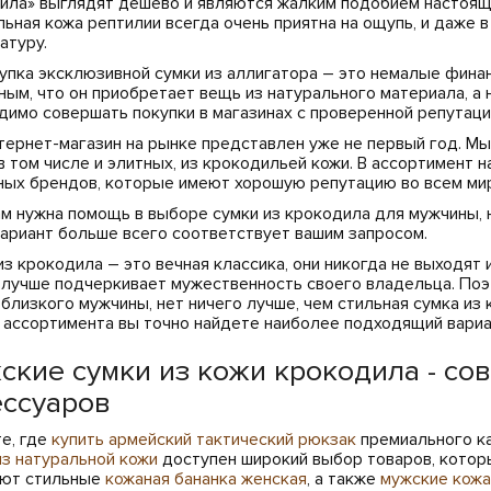
ила» выглядят дешево и являются жалким подобием настоящи
льная кожа рептилии всегда очень приятна на ощупь, и даже 
атуру.
купка эксклюзивной сумки из аллигатора – это немалые фин
ным, что он приобретает вещь из натурального материала, а 
димо совершать покупки в магазинах с проверенной репутаци
тернет-магазин на рынке представлен уже не первый год. Мы
 в том числе и элитных, из крокодильей кожи. В ассортимент
ных брендов, которые имеют хорошую репутацию во всем ми
ам нужна помощь в выборе сумки из крокодила для мужчины, 
вариант больше всего соответствует вашим запросом.
из крокодила – это вечная классика, они никогда не выходят 
 лучше подчеркивает мужественность своего владельца. Поэ
 близкого мужчины, нет ничего лучше, чем стильная сумка из
 ассортимента вы точно найдете наиболее подходящий вариа
ские сумки из кожи крокодила - с
ессуаров
е, где
купить армейский тактический рюкзак
премиального к
из натуральной кожи
доступен широкий выбор товаров, котор
ют стильные
кожаная бананка женская
, а также
мужские кожа