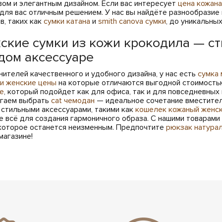
вом и элегантным дизайном. Если вас интересует
цена кожана
 для вас отличным решением. У нас вы найдёте разнообразие 
в, таких как
сумки катана
и
smith canova сумки
, до уникальны
ские сумки из кожи крокодила — ст
дом аксессуаре
нителей качественного и удобного дизайна, у нас есть
сумка 
и женские цены
на которые отличаются выгодной стоимость
е
, который подойдет как для офиса, так и для повседневны
гаем выбрать
cat чемодан
— идеальное сочетание вместител
 стильными аксессуарами, такими как
кошелек кожаный женс
е всё для создания гармоничного образа. С нашими товарами
 которое останется неизменным. Предпочтите
рюкзак натурал
магазине!