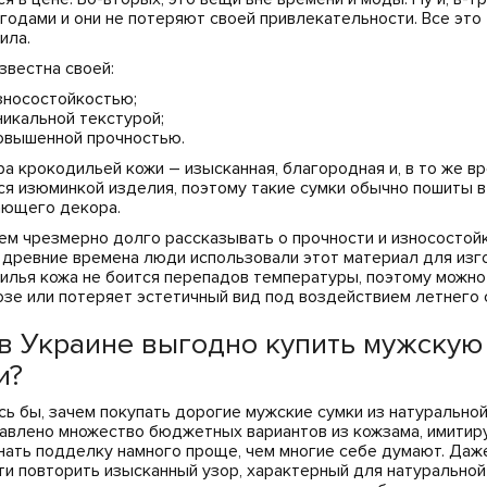
 годами и они не потеряют своей привлекательности. Все эт
ила.
звестна своей:
зносостойкостью;
никальной текстурой;
овышенной прочностью.
ра крокодильей кожи – изысканная, благородная и, в то же вр
ся изюминкой изделия, поэтому такие сумки обычно пошиты в
ющего декора.
ем чрезмерно долго рассказывать о прочности и износостой
в древние времена люди использовали этот материал для изг
илья кожа не боится перепадов температуры, поэтому можно 
озе или потеряет эстетичный вид под воздействием летнего 
 в Украине выгодно купить мужскую
и?
сь бы, зачем покупать дорогие мужские сумки из натуральной
авлено множество бюджетных вариантов из кожзама, имитиру
нать подделку намного проще, чем многие себе думают. Даж
ти повторить изысканный узор, характерный для натуральной