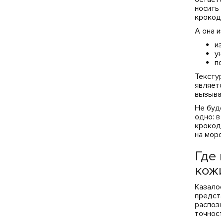
носить
крокод
А она и
и
у
п
Тексту
являет
вызыва
Не буд
одно: 
крокод
на мор
Где
кож
Казало
предст
распоз
точнос