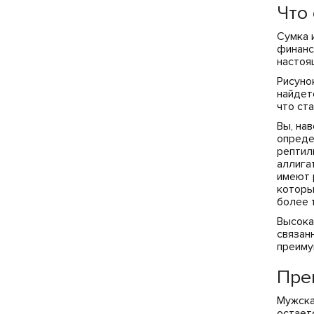
Что 
Сумка 
финанс
настоя
Рисуно
найдет
что ст
Вы, на
опреде
рептил
аллига
имеют 
которы
более 
Высока
связан
преиму
Пре
Мужска
остает