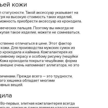
льей кожи
 статусности. Такой аксессуар указывает на
ря на высокую стоимость таких изделий,
можность приобрести аксессуар из крокодила.
овеческих пальцев. Поэтому вы никогда не
купая такое изделие, можете не сомневаться,
ественно отличаться в цене. Этот фактор
 кожи. Для производства мужских сумок из
о крокодила и каймана. Кожгалантерея из
юзивному окрасу и особому рисунку (чешуйки
. Кожа крокодила покрыта чешуйками, форма
внешне очень напоминает аллигатора, но это
ичинами. Прежде всего – это трудности,
того хищника обладает многими
ивных вещей.
дила
 Во-первых, элитная кожгалантерея всегда
третьих, кожаные сумки премиум-класса можно