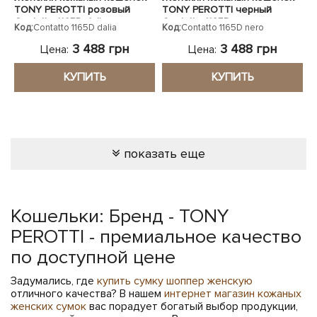
TONY PEROTTI розовый
TONY PEROTTI черный
Contatto 1165D dalia
Contatto 1165D nero
Код:
Contatto 1165D dalia
Код:
Contatto 1165D nero
3 488 грн
3 488 грн
Цена:
Цена:
КУПИТЬ
КУПИТЬ
показать еще
Кошельки: Бренд - TONY
PEROTTI - премиальное качество
по доступной цене
Задумались, где
купить сумку шоппер женскую
отличного качества? В нашем
интернет магазин кожаных
женских сумок
вас порадует богатый выбор продукции,