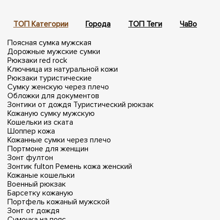
ТОП Категории
Города
ТОП Теги
ЧаВо
П
Поясная сумка мужская
Дорожные мужские сумки
Рюкзаки red rock
Ключница из натуральной кожи
Рюкзаки туристические
Сумку женскую через плечо
Обложки для документов
Зонтики от дождя
Туристический рюкзак
Кожаную сумку мужскую
Кошельки из ската
Шоппер кожа
Кожанные сумки через плечо
Портмоне для женщин
Зонт фултон
Зонтик fulton
Ремень кожа женский
Кожаные кошельки
Военный рюкзак
Барсетку кожаную
Портфель кожаный мужской
Зонт от дождя
Сумочка на пояс