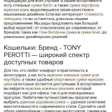
подходящей для всех случаев. В нашем ассортименте
есть стильные
сумки багет
, а также
сумка портфель
мужская кожа
, выделяющиеся своим качеством и
изысканным дизайном. Если вас интересует
стоимость
чемодана
, то вы останетесь довольны нашими
предложениями. Мы рады предложить вам большой
выбор моделей : от классических до современных, от
брендов, таких как
тони беллуччи сумки
и
сумки level
, до
уникальных дизайнерских решений.
Кошельки: Бренд - TONY
PEROTTI — широкий спектр
доступных товаров
Для тех, кто любит комфорт и практичность в
аксессуарах, у нас есть
мужские кожаные сумки для
ноутбука
, а также удобные
спортивные сумки мужские
цена
на которые остаются доступными. В ассортименте
вы найдете
мужские кожаные рюкзаки
, который
подойдет как для офиса, так и для повседневных
прогулок. Любителям путешествий мы предлагаем
выбрать
дамская дорожная сумка
— удачное сочетание
вместительности и современного стиля. Сделайте свой
образ завершённым с помощью аксессуаров, такими как