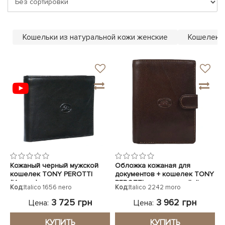
ЧЕХЛЫ ДЛЯ НОУТБУКОВ
Показать все
Показать все
Показать все
Кошельки из натуральной кожи женские
Кошелек 
Кожаный черный мужской
Обложка кожаная для
кошелек TONY PEROTTI
документов + кошелек TONY
(Италия)
PEROTTI коричневая Italico
Код:
Italico 1656 nero
Код:
Italico 2242 moro
2242 moro
3 725 грн
3 962 грн
Цена:
Цена:
КУПИТЬ
КУПИТЬ