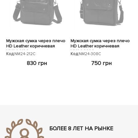
ЧЕХЛЫ ДЛЯ НОУТБУКОВ
Показать все
Показать все
Показать все
Мужская сумка через плечо
Мужская сумка через плечо
HD Leather коричневая
HD Leather коричневая
NM24-212C
NM24-308C
Код:
NM24-212C
Код:
NM24-308C
830 грн
750 грн
БОЛЕЕ 8 ЛЕТ НА РЫНКЕ