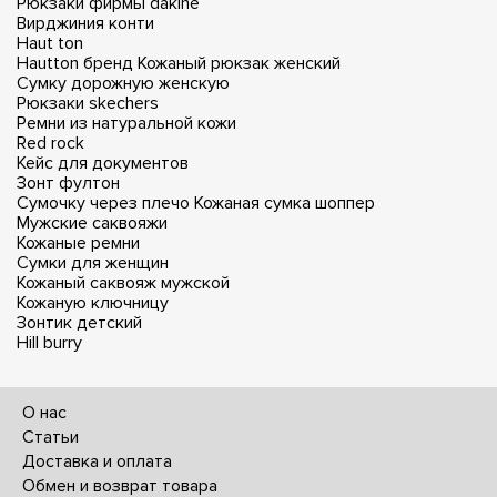
Рюкзаки фирмы dakine
Вирджиния конти
Haut ton
Hautton бренд
Кожаный рюкзак женский
Сумку дорожную женскую
Рюкзаки skechers
Ремни из натуральной кожи
Red rock
Кейс для документов
Зонт фултон
Сумочку через плечо
Кожаная сумка шоппер
Мужские саквояжи
Кожаные ремни
Сумки для женщин
Кожаный саквояж мужской
Кожаную ключницу
Зонтик детский
Hill burry
О нас
Статьи
Доставка и оплата
Обмен и возврат товара