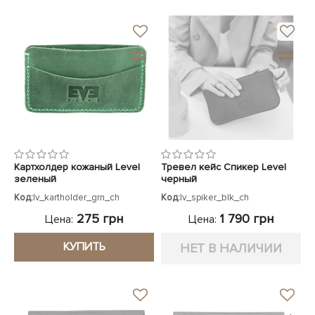
Картхолдер кожаный Level
Тревел кейс Спикер Level
зеленый
черный
Код:
lv_kartholder_grn_ch
Код:
lv_spiker_blk_ch
275 грн
1 790 грн
Цена:
Цена:
КУПИТЬ
НЕТ В НАЛИЧИИ