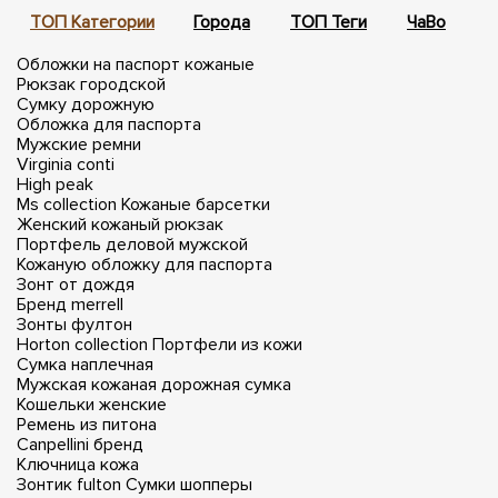
ТОП Категории
Города
ТОП Теги
ЧаВо
П
Обложки на паспорт кожаные
Рюкзак городской
Сумку дорожную
Обложка для паспорта
Мужские ремни
Virginia conti
High peak
Ms collection
Кожаные барсетки
Женский кожаный рюкзак
Портфель деловой мужской
Кожаную обложку для паспорта
Зонт от дождя
Бренд merrell
Зонты фултон
Horton collection
Портфели из кожи
Сумка наплечная
Мужская кожаная дорожная сумка
Кошельки женские
Ремень из питона
Canpellini бренд
Ключница кожа
Зонтик fulton
Сумки шопперы