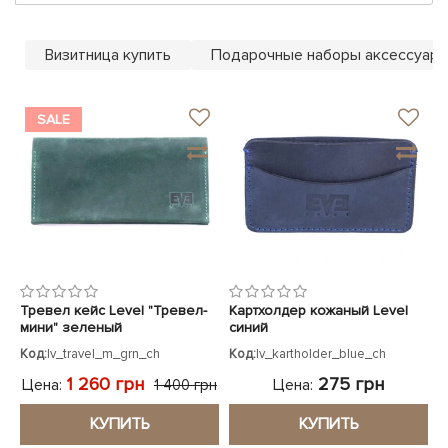
ЧЕХЛЫ ДЛЯ НОУТБУКОВ
Показать все
Показать все
Показать все
Визитница купить
Подарочные наборы аксессуаро
SALE
Тревел кейс Level "Тревел-
Картхолдер кожаный Level
мини" зеленый
синий
Код:
lv_travel_m_grn_ch
Код:
lv_kartholder_blue_ch
1 260 грн
275 грн
Цена:
Цена:
1 400 грн
КУПИТЬ
КУПИТЬ