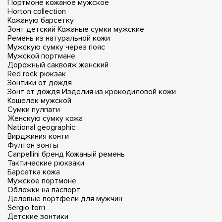
Портмоне кожаное мужское
Horton collection
Кожаную барсетку
Зонт детский
Кожаные сумки мужские
Ремень из натуральной кожи
Мужскую сумку через пояс
Мужской портмане
Дорожный саквояж женский
Red rock рюкзак
Зонтики от дождя
Зонт от дождя
Изделия из крокодиловой кожи
Кошелек мужской
Сумки пулпати
Женскую сумку кожа
National geographic
Вирджиния конти
Фултон зонты
Canpellini бренд
Кожаный ремень
Тактические рюкзаки
Барсетка кожа
Мужское портмоне
Обложки на паспорт
Деловые портфели для мужчин
Sergio torri
Детские зонтики