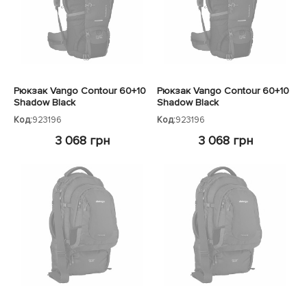
ЧЕХЛЫ ДЛЯ НОУТБУКОВ
Показать все
Показать все
Показать все
Рюкзак Vango Contour 60+10
Рюкзак Vango Contour 60+10
Shadow Black
Shadow Black
Код:
923196
Код:
923196
3 068 грн
3 068 грн