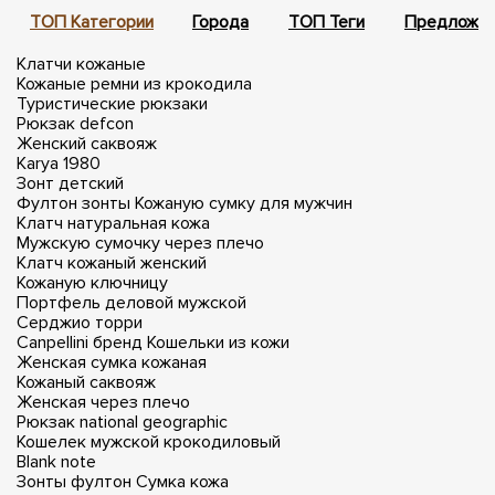
ТОП Категории
Города
ТОП Теги
Предложен
Клатчи кожаные
Кожаные ремни из крокодила
Туристические рюкзаки
Рюкзак defcon
Женский саквояж
Karya 1980
Зонт детский
Фултон зонты
Кожаную сумку для мужчин
Клатч натуральная кожа
Мужскую сумочку через плечо
Клатч кожаный женский
Кожаную ключницу
Портфель деловой мужской
Серджио торри
Canpellini бренд
Кошельки из кожи
Женская сумка кожаная
Кожаный саквояж
Женская через плечо
Рюкзак national geographic
Кошелек мужской крокодиловый
Blank note
Зонты фултон
Сумка кожа