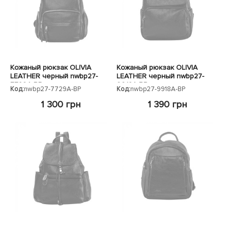
ЧЕХЛЫ ДЛЯ НОУТБУКОВ
Показать все
Показать все
Показать все
Кожаный рюкзак OLIVIA
Кожаный рюкзак OLIVIA
LEATHER черный nwbp27-
LEATHER черный nwbp27-
7729A-BP
9918A-BP
Код:
nwbp27-7729A-BP
Код:
nwbp27-9918A-BP
1 300 грн
1 390 грн