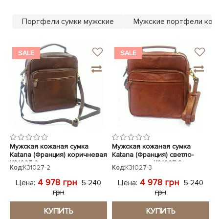
ЧЕХЛЫ ДЛЯ НОУТБУКОВ
Показать все
Показать все
Портфели сумки мужские
Мужские портфели кож
Показать все
SALE
SALE
Мужская кожаная сумка
Мужская кожаная сумка
Katana (Франция) коричневая
Katana (Франция) светло-
K31027-2
коричневая K31027-3
Код:
K31027-2
Код:
K31027-3
4 978 грн
4 978 грн
Цена:
Цена:
5 240
5 240
грн
грн
КУПИТЬ
КУПИТЬ