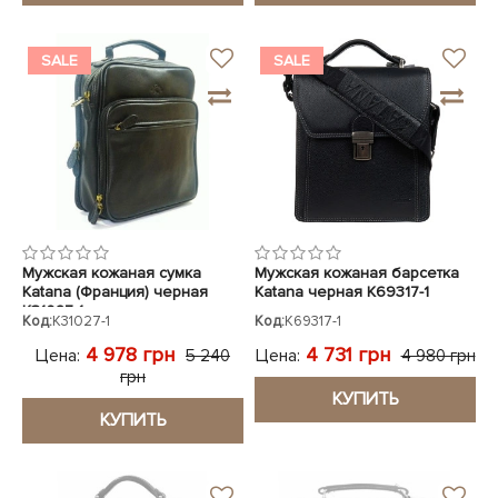
SALE
SALE
Мужская кожаная сумка
Мужская кожаная барсетка
Katana (Франция) черная
Katana черная K69317-1
K31027-1
Код:
K31027-1
Код:
K69317-1
4 978 грн
4 731 грн
Цена:
Цена:
5 240
4 980 грн
грн
КУПИТЬ
КУПИТЬ