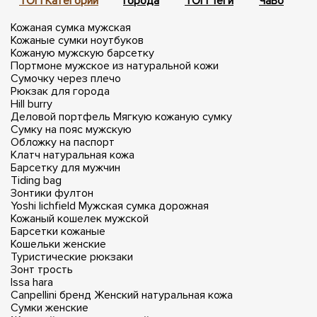
ТОП Категории
Города
ТОП Теги
ЧаВо
П
Кожаная сумка мужская
Кожаные сумки ноутбуков
Кожаную мужскую барсетку
Портмоне мужское из натуральной кожи
Сумочку через плечо
Рюкзак для города
Hill burry
Деловой портфель
Мягкую кожаную сумку
Сумку на пояс мужскую
Обложку на паспорт
Клатч натуральная кожа
Барсетку для мужчин
Tiding bag
Зонтики фултон
Yoshi lichfield
Мужская сумка дорожная
Кожаный кошелек мужской
Барсетки кожаные
Кошельки женские
Туристические рюкзаки
Зонт трость
Issa hara
Canpellini бренд
Женский натуральная кожа
Сумки женские