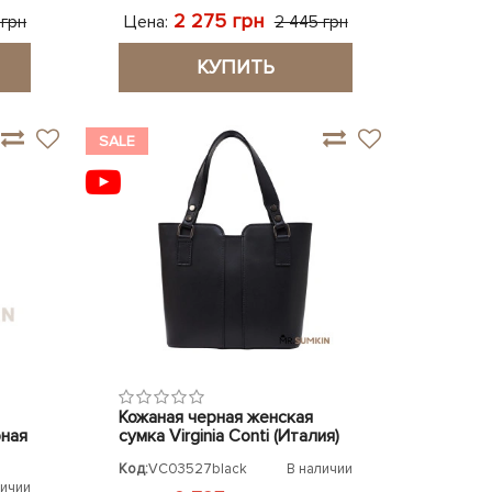
2 275 грн
Цена:
 грн
2 445 грн
КУПИТЬ
SALE
Кожаная черная женская
рная
сумка Virginia Conti (Италия)
Код:
VC03527black
В наличии
личии