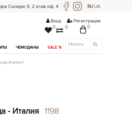
ра Сосюри, ​​6, 2 этаж оф. 4
RU
UA
Вход
Регистрация
0
0
0
АРЫ
ЧЕМОДАНЫ
SALE %
АКЦИЯ
енда Италия
а - Италия
1198