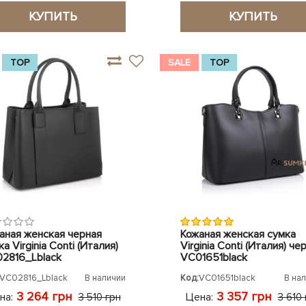
КУПИТЬ
КУПИТЬ
TOP
SALE
TOP
аная женская черная
Кожаная женская сумка
а Virginia Conti (Италия)
Virginia Conti (Италия) че
2816_Lblack
VC01651black
VC02816_Lblack
В наличии
Код:
VC01651black
В на
3 264 грн
3 357 грн
на:
Цена:
3 510 грн
3 610