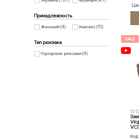
Украина
Франция
(19)
Темно-серый
Це
(4)
Темно-синий
Принадлежность
(4)
Фиолетовый
(4)
(15)
Женский
Унисекс
(1)
(322)
Хаки
Черный
SALE
Тип рюкзака
(4)
Городские рюкзаки
Зам
Virg
VC0
Код: