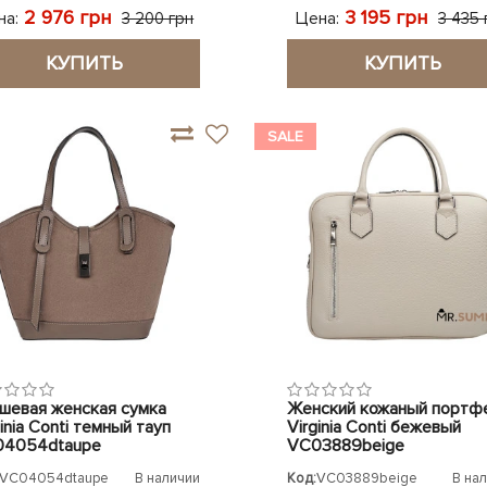
2 976 грн
3 195 грн
на:
Цена:
3 200 грн
3 435 
КУПИТЬ
КУПИТЬ
SALE
шевая женская сумка
Женский кожаный портф
inia Conti темный тауп
Virginia Conti бежевый
4054dtaupe
VC03889beige
VC04054dtaupe
В наличии
Код:
VC03889beige
В на