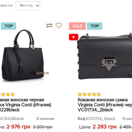
овка по
TOP
SALE
TOP
аная женская черная
Кожаная женская сумка
а Virginia Conti (Италия)
Virginia Conti (Италия) че
228black
VC01734_2black
VC8228black
В наличии
Код:
VC01734_2black
В на
2 976 грн
2 283 грн
на:
Цена:
3 200 грн
2 455