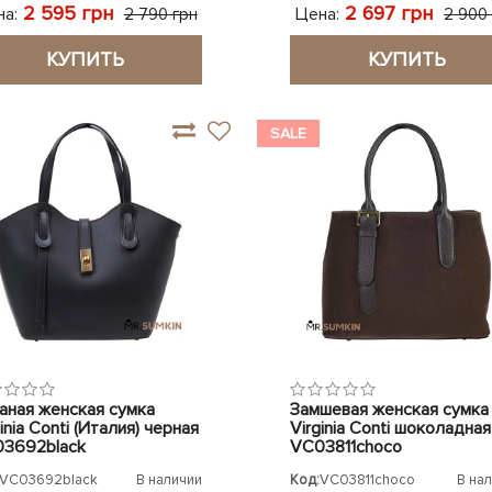
2 595 грн
2 697 грн
а:
Цена:
2 790 грн
2 900
КУПИТЬ
КУПИТЬ
SALE
аная женская сумка
Замшевая женская сумка
inia Conti (Италия) черная
Virginia Conti шоколадная
3692black
VC03811choco
VC03692black
В наличии
Код:
VC03811choco
В на