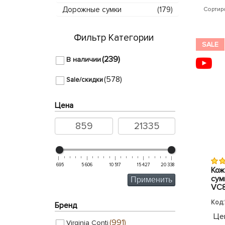
Дорожные сумки
(179)
Сортир
Фильтр Категории
SALE
(239)
В наличии
(578)
Sale/скидки
Цена
695
5 606
10 517
15 427
20 338
Кож
сумк
Применить
VC8
Код:
Бренд
Це
(991)
Virginia Conti