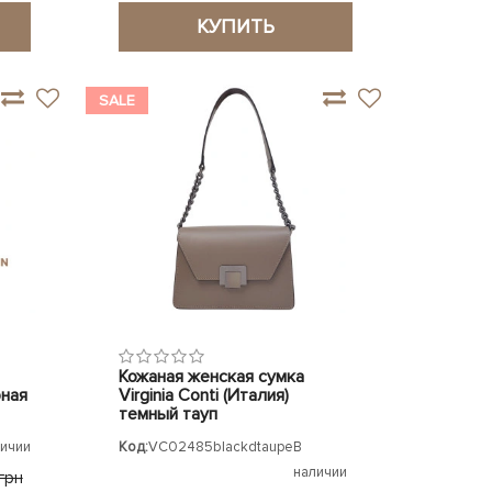
КУПИТЬ
SALE
Кожаная женская сумка
рная
Virginia Conti (Италия)
темный тауп
личии
Код:
VC02485blackdtaupe
В
наличии
 грн