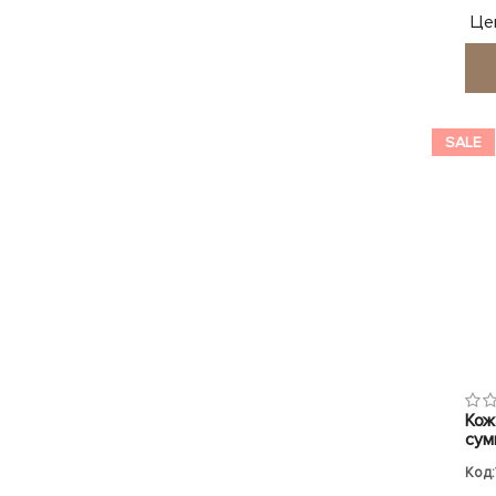
Це
SALE
Кож
сумк
Код: