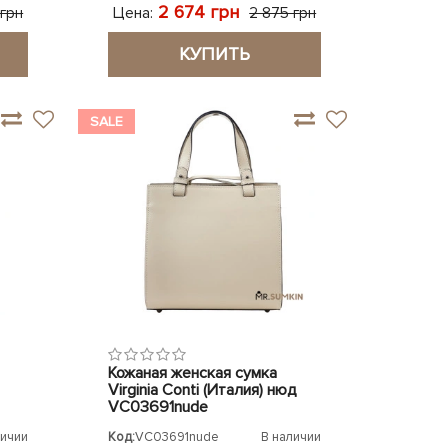
2 674 грн
Цена:
 грн
2 875 грн
КУПИТЬ
SALE
Кожаная женская сумка
Virginia Conti (Италия) нюд
VC03691nude
личии
Код:
VC03691nude
В наличии