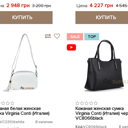
2 948 грн
4 227 грн
на:
Цена:
3 200 грн
4 545
КУПИТЬ
КУПИТЬ
SALE
TOP
аная белая женская
Кожаная женская сумка
а Virginia Conti (Италия)
Virginia Conti (Италия) че
VC8066black
VC03106white
В наличии
Код:
VC8066black
В на