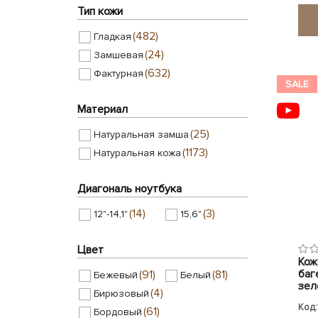
Тип кожи
(482)
Гладкая
(24)
Замшевая
(632)
Фактурная
SALE
Материал
(25)
Натуральная замша
(1173)
Натуральная кожа
Диагональ ноутбука
(14)
(3)
12"-14,1"
15,6"
Цвет
Кож
баге
(91)
(81)
Бежевый
Белый
зел
(4)
Бирюзовый
Код:
(61)
Бордовый