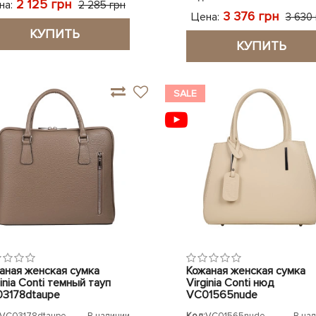
2 125 грн
на:
2 285 грн
3 376 грн
Цена:
3 630
КУПИТЬ
КУПИТЬ
SALE
аная женская сумка
Кожаная женская сумка
inia Conti темный тауп
Virginia Conti нюд
3178dtaupe
VC01565nude
VC03178dtaupe
В наличии
Код:
VC01565nude
В на