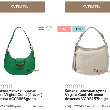
КУПИТЬ
КУПИТЬ
SALE
TOP
аная женская сумка-
Кожаная женская сумка
т Virginia Conti (Италия)
Virginia Conti (Италия)
еная VC03686green
бежевая VC02457beige
VC03686green
В наличии
Код:
VC02457beige
В на