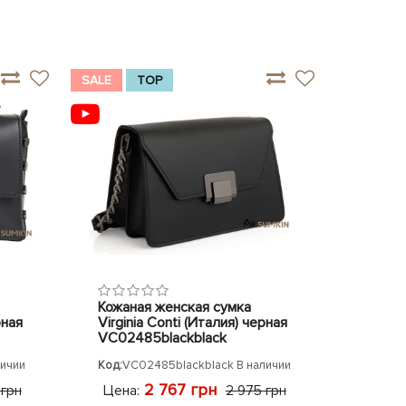
SALE
TOP
Кожаная женская сумка
рная
Virginia Conti (Италия) черная
VC02485blackblack
личии
Код:
VC02485blackblack
В наличии
2 767 грн
Цена:
 грн
2 975 грн