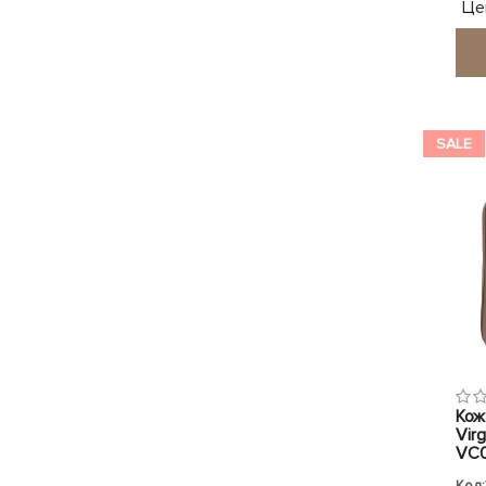
Це
SALE
Кож
Virg
VC0
Код: