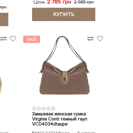
2 785 грн
Цена:
2 985 грн
 грн
КУПИТЬ
SALE
Замшевая женская сумка
Virginia Conti темный тауп
VC04034dtaupe
личии
Код:
VC04034dtaupe
В наличии