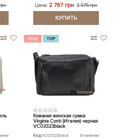
2 767 грн
Цена:
грн
2 975 грн
КУПИТЬ
SALE
TOP
ель
Кожаная женская сумка
Virginia Conti (Италия) черная
VC03323black
личии
Код:
VC03323black
В наличии