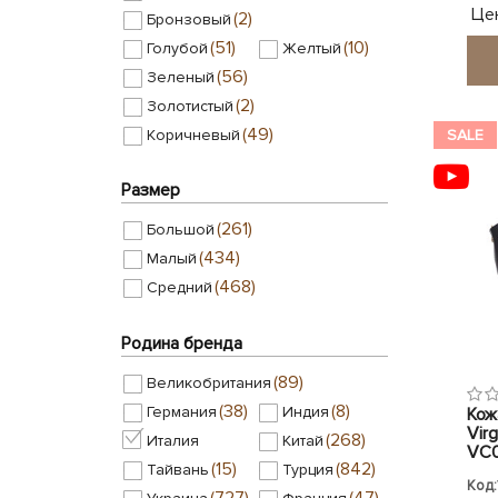
Цен
(2)
Бронзовый
(51)
(10)
Голубой
Желтый
(56)
Зеленый
(2)
Золотистый
(49)
Коричневый
SALE
(98)
Кофе с молоком
Размер
(75)
(11)
Красный
Кремовый
(1)
Малиновый
(261)
Большой
(1)
Мультиколор
(434)
Малый
(2)
Мятный
(468)
Средний
(7)
Оранжевый
(95)
(17)
Розовый
Рыжий
Родина бренда
(11)
Светло-серый
(89)
Великобритания
(4)
Серебряный
(38)
(8)
Германия
Индия
Кож
(73)
(40)
Серый
Синий
Virg
(268)
Италия
Китай
(5)
VC0
Сиреневый
(15)
(842)
Тайвань
Турция
(1)
Темно-коричневый
Код:
(727)
(47)