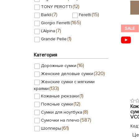
(12)
TONY PEROTTI
(7)
(15)
Barkli
Feretti
(165)
Giorgio Ferretti
SALE
(7)
L'Alpina
(1)
Grande Pelle
Категория
(16)
Дорожные сумки
(320)
Женские деловые сумки
Женские сумки с мягкими
(133)
краями
(1)
Кожаные рюкзаки
(12)
Поясные сумки
Кож
сумк
(8)
Сумки для ноутбука
VC0
(587)
Сумочки на плечо
Код:
(61)
Шопперы
Це