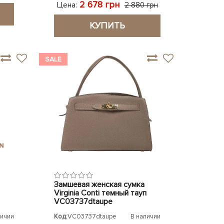
2 678 грн
Цена:
2 880 грн
КУПИТЬ
SALE
Замшевая женская сумка
Virginia Conti темный тауп
VC03737dtaupe
личии
Код:
VC03737dtaupe
В наличии