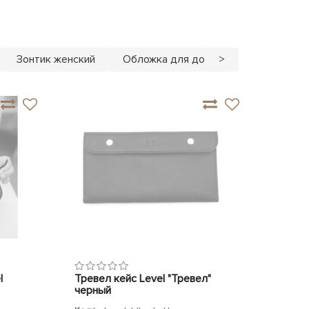
Зонтик женский
Обложка для документов из натурал
>
l
Тревел кейс Level "Тревел"
черный