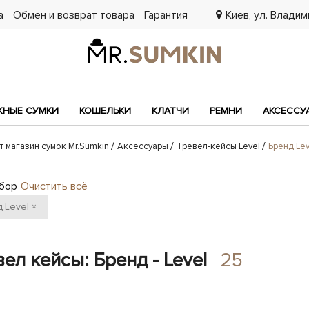
а
Обмен и возврат товара
Гарантия
Киев, ул. Владими
7
НЫЕ СУМКИ
КОШЕЛЬКИ
КЛАТЧИ
РЕМНИ
АКСЕССУ
т магазин сумок Mr.Sumkin
Аксессуары
Тревел-кейсы Level
Бренд Lev
бор
Очистить всё
д
Level
×
ел кейсы: Бренд - Level
25