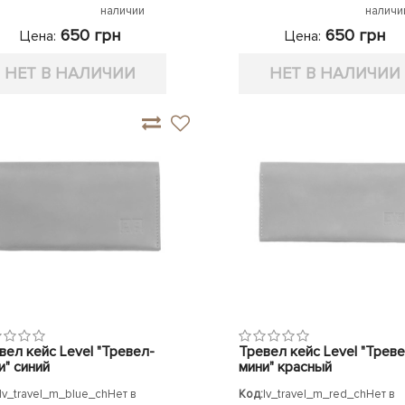
наличии
наличи
650 грн
650 грн
Цена:
Цена:
НЕТ В НАЛИЧИИ
НЕТ В НАЛИЧИИ
вел кейс Level "Тревел-
Тревел кейс Level "Треве
и" синий
мини" красный
lv_travel_m_blue_ch
Нет в
Код:
lv_travel_m_red_ch
Нет в