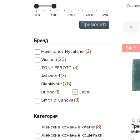
Сортир
650
1 786
2 922
4 058
5 194
Применить
<
Бренд
SALE
(2)
Hammonds Flycatcher
(20)
Visconti
(3)
TONY PEROTTI
(3)
Ashwood
(76)
BlankNote
(1)
Buono
Level
(3)
Smith & Canova
Категория
Тре
(8)
Женские кожаные клатчи
мин
Женские кожаные кошельки