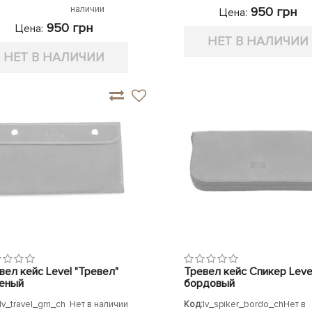
наличии
950 грн
Цена:
950 грн
Цена:
НЕТ В НАЛИЧИИ
НЕТ В НАЛИЧИИ
вел кейс Level "Тревел"
Тревел кейс Спикер Leve
еный
бордовый
lv_travel_grn_ch
Нет в наличии
Код:
lv_spiker_bordo_ch
Нет в