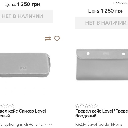
наличии
1 250 грн
Цена:
1 250 грн
Цена:
НЕТ В НАЛИЧИИ
НЕТ В НАЛИЧИИ
вел кейс Спикер Level
Тревел кейс Level "Треве
еный
бордовый
lv_spiker_grn_ch
Нет в наличии
Код:
lv_travel_bordo_k
Нет в