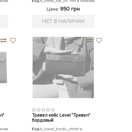
личии
Код:
lv_travel_blk_ch
Нет в наличии
950 грн
Цена:
НЕТ В НАЛИЧИИ
л"
Тревел кейс Level "Тревел"
бордовый
личии
Код:
lv_travel_bordo_ch
Нет в