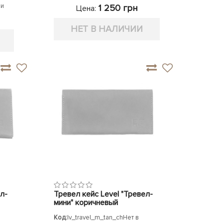
ии
1 250 грн
Цена:
НЕТ В НАЛИЧИИ
л-
Тревел кейс Level "Тревел-
мини" коричневый
Код:
lv_travel_m_tan_ch
Нет в