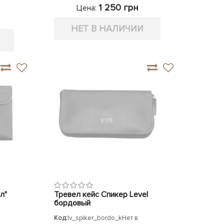
1 250 грн
Цена:
НЕТ В НАЛИЧИИ
л"
Тревел кейс Спикер Level
бордовый
Код:
lv_spiker_bordo_k
Нет в