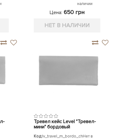
и
наличии
650 грн
Цена:
НЕТ В НАЛИЧИИ
л-
Тревел кейс Level "Тревел-
мини" бордовый
Код:
lv_travel_m_bordo_ch
Нет в