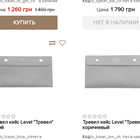
lv_travel_m_grn_ch
В наличии
Код:
lv_spiker_blk_ch
Нет в на
1 260 грн
1 790 грн
на:
Цена:
1 400 грн
КУПИТЬ
НЕТ В НАЛИЧИИ
вел кейс Level "Тревел"
Тревел кейс Level "Треве
ий
коричневый
lv_travel_blue_ch
Нет в
Код:
lv_travel_brn_ch
Нет в на