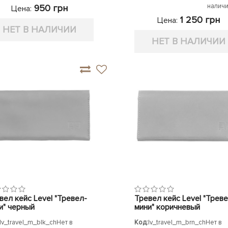
налич
950 грн
Цена:
1 250 грн
Цена:
НЕТ В НАЛИЧИИ
НЕТ В НАЛИЧИИ
вел кейс Level "Тревел-
Тревел кейс Level "Треве
и" черный
мини" коричневый
lv_travel_m_blk_ch
Нет в
Код:
lv_travel_m_brn_ch
Нет в