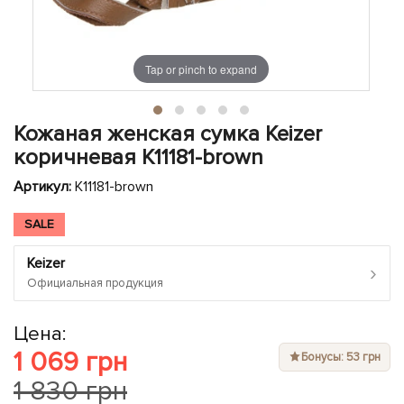
ЧЕХЛЫ ДЛЯ НОУТБУКОВ
Показать все
Показать все
Показать все
Tap or pinch to expand
Кожаная женская сумка Keizer
коричневая K11181-brown
Артикул:
K11181-brown
SALE
Keizer
›
Официальная продукция
Цена:
1 069 грн
Бонусы: 53 грн
1 830 грн