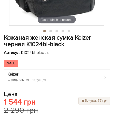
ЧЕХЛЫ ДЛЯ НОУТБУКОВ
Показать все
Показать все
Показать все
Tap or pinch to expand
Кожаная женская сумка Keizer
черная K1024bl-black
Артикул:
K1024bl-black-s
SALE
Keizer
›
Официальная продукция
Цена:
1 544 грн
Бонусы: 77 грн
2 290 грн