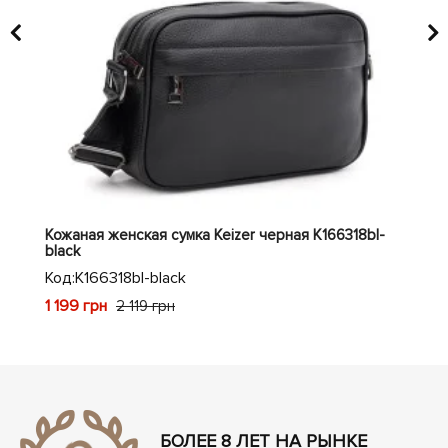
ed
Кожаная женская сумка Keizer черная K166318bl-
Кож
black
Код
Код:
K166318bl-black
1 0
1 199 грн
2 119 грн
БОЛЕЕ 8 ЛЕТ НА РЫНКЕ