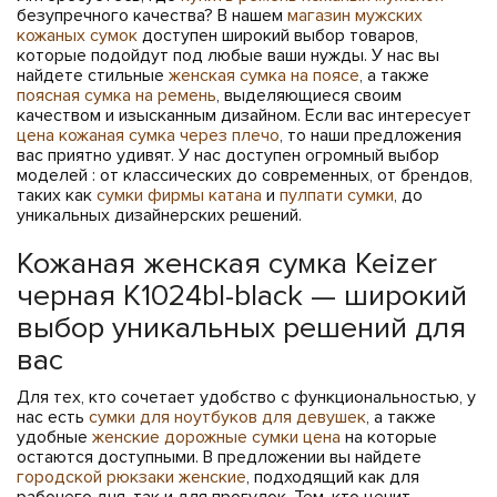
безупречного качества? В нашем
магазин мужских
кожаных сумок
доступен широкий выбор товаров,
которые подойдут под любые ваши нужды. У нас вы
найдете стильные
женская сумка на поясе
, а также
поясная сумка на ремень
, выделяющиеся своим
качеством и изысканным дизайном. Если вас интересует
цена кожаная сумка через плечо
, то наши предложения
вас приятно удивят. У нас доступен огромный выбор
моделей : от классических до современных, от брендов,
таких как
сумки фирмы катана
и
пулпати сумки
, до
уникальных дизайнерских решений.
Кожаная женская сумка Keizer
черная K1024bl-black — широкий
выбор уникальных решений для
вас
Для тех, кто сочетает удобство с функциональностью, у
нас есть
сумки для ноутбуков для девушек
, а также
удобные
женские дорожные сумки цена
на которые
остаются доступными. В предложении вы найдете
городской рюкзаки женские
, подходящий как для
рабочего дня, так и для прогулок. Тем, кто ценит