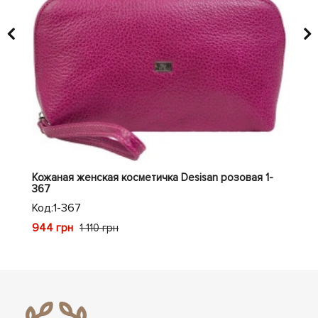
1-
Кожаная женская косметичка Desisan розовая 1-
Кож
367
1-4
Код:
1-367
Код
944 грн
935
1 110 грн