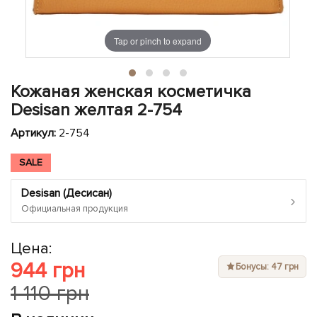
ЧЕХЛЫ ДЛЯ НОУТБУКОВ
Показать все
Показать все
Показать все
Tap or pinch to expand
Кожаная женская косметичка
Desisan желтая 2-754
Артикул:
2-754
SALE
Desisan (Десисан)
›
Официальная продукция
Цена:
944 грн
Бонусы: 47 грн
1 110 грн