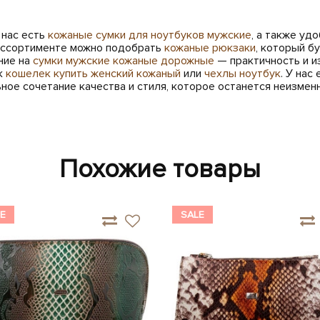
 нас есть
кожаные сумки для ноутбуков мужские
, а также уд
ассортименте можно подобрать
кожаные рюкзаки
, который б
ние на
сумки мужские кожаные дорожные
— практичность и и
ак
кошелек купить женский кожаный
или
чехлы ноутбук
. У нас
ьное сочетание качества и стиля, которое останется неизме
Похожие товары
E
SALE