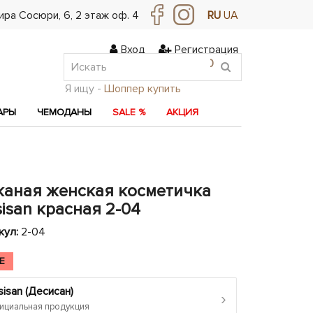
ра Сосюри, ​​6, 2 этаж оф. 4
RU
UA
Вход
Регистрация
0
0
0
Я ищу -
Шоппер купить
АРЫ
ЧЕМОДАНЫ
SALE %
АКЦИЯ
жаная женская косметичка
isan красная 2-04
кул:
2-04
E
isan (Десисан)
›
циальная продукция