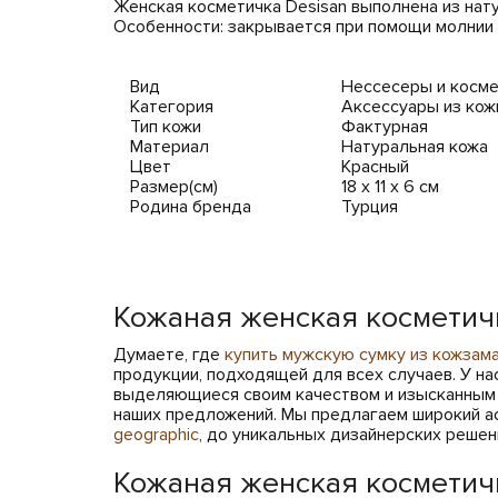
Женская косметичка Desisan выполнена из нат
Особенности: закрывается при помощи молнии 
Вид
Нессесеры и косме
Категория
Аксессуары из кож
Тип кожи
Фактурная
Материал
Натуральная кожа
Цвет
Красный
Размер(см)
18 x 11 x 6 см
Родина бренда
Турция
Кожаная женская косметичка
Думаете, где
купить мужскую сумку из кожзам
продукции, подходящей для всех случаев. У н
выделяющиеся своим качеством и изысканным 
наших предложений. Мы предлагаем широкий ас
geographic
, до уникальных дизайнерских решен
Кожаная женская косметич