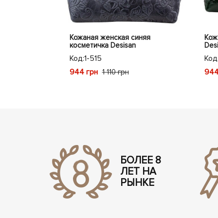
осметичка
Кожаная женская синяя
Кож
1
косметичка Desisan
Des
Код:
1-515
Код
944 грн
944
1 110 грн
БОЛЕЕ 8
ЛЕТ НА
РЫНКЕ