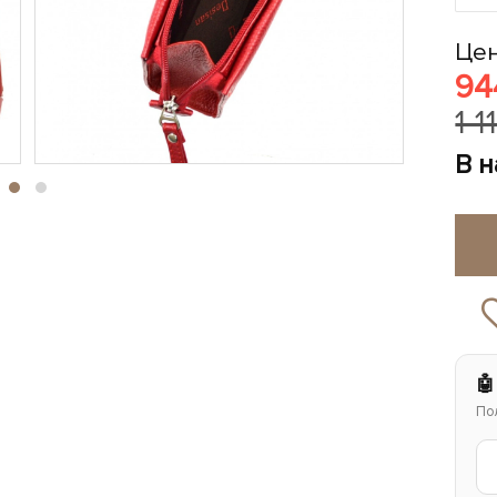
Цен
94
1 1
В 
🤖
По