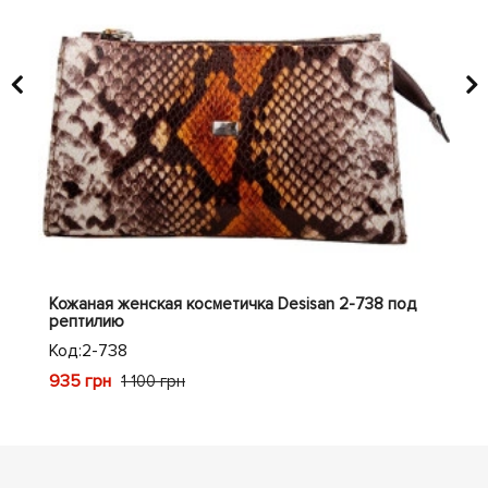
ая
Кожаная женская косметичка Desisan 2-738 под
Кож
рептилию
Код
Код:
2-738
948
935 грн
1 100 грн