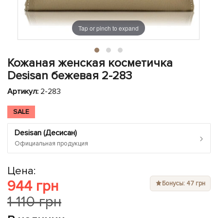
ЧЕХЛЫ ДЛЯ НОУТБУКОВ
Показать все
Показать все
Показать все
Tap or pinch to expand
Кожаная женская косметичка
Desisan бежевая 2-283
Артикул:
2-283
SALE
Desisan (Десисан)
›
Официальная продукция
Цена:
944 грн
Бонусы: 47 грн
1 110 грн