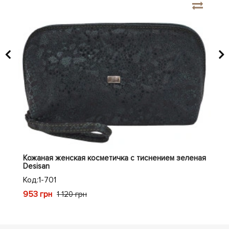
ием
Кожаная женская косметичка с тиснением зеленая
Кож
Desisan
Код
Код:
1-701
948
953 грн
1 120 грн