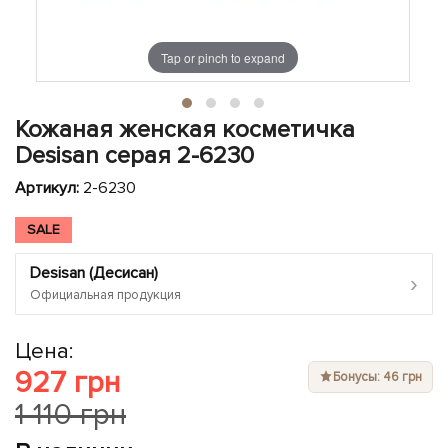
ЧЕХЛЫ ДЛЯ НОУТБУКОВ
Показать все
Показать все
Показать все
Tap or pinch to expand
Кожаная женская косметичка
Desisan серая 2-6230
Артикул:
2-6230
SALE
Desisan (Десисан)
›
Официальная продукция
Цена:
927 грн
Бонусы: 46 грн
1 110 грн