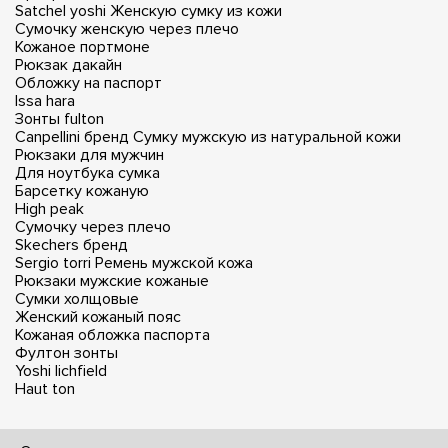
Satchel yoshi
Женскую сумку из кожи
Сумочку женскую через плечо
Кожаное портмоне
Рюкзак дакайн
Обложку на паспорт
Issa hara
Зонты fulton
Canpellini бренд
Сумку мужскую из натуральной кожи
Рюкзаки для мужчин
Для ноутбука сумка
Барсетку кожаную
High peak
Сумочку через плечо
Skechers бренд
Sergio torri
Ремень мужской кожа
Рюкзаки мужские кожаные
Сумки холщовые
Женский кожаный пояс
Кожаная обложка паспорта
Фултон зонты
Yoshi lichfield
Haut ton