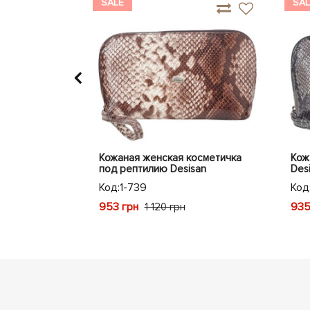
SALE
SAL
осметичка
Кожаная женская косметичка
Кож
ная
под рептилию Desisan
Des
Код:
1-739
Код
953 грн
935
1 120 грн