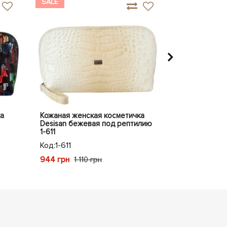
SALE
SALE
а
Кожаная женская косметичка
Кожаная жен
Desisan бежевая под рептилию
Desisan фиол
1-611
Код:
1-413
Код:
1-611
935 грн
1 1
944 грн
1 110 грн