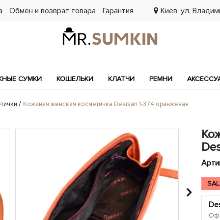
а
Обмен и возврат товара
Гарантия
Киев, ул. Владими
7
НЫЕ СУМКИ
КОШЕЛЬКИ
КЛАТЧИ
РЕМНИ
АКСЕССУ
тички
Кожаная женская косметичка Desisan 1-374 оранжевая
Ко
Des
Арти
SAL
Des
Офи