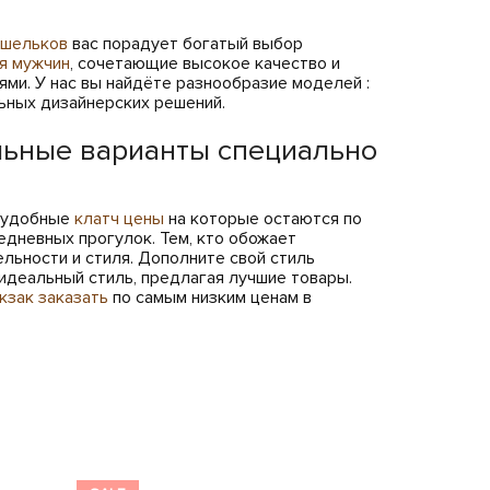
ошельков
вас порадует богатый выбор
я мужчин
, сочетающие высокое качество и
ями. У нас вы найдёте разнообразие моделей :
льных дизайнерских решений.
льные варианты специально
е удобные
клатч цены
на которые остаются по
едневных прогулок. Тем, кто обожает
льности и стиля. Дополните свой стиль
идеальный стиль, предлагая лучшие товары.
кзак заказать
по самым низким ценам в