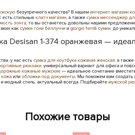
мужскую
безупречного качества? В нашем
интернет магазин к
ас есть стильные
клатч магазин
, а также
сумка мессенджер дл
мость зонта
, то вы останетесь довольны нашими предложени
таких как
сумки тони беллуччи
и
giorgio ferrilli сумки
, до уника
ка Desisan 1-374 оранжевая — идеа
тва, у нас есть
сумка для ноутбука кожаная женская
, а такж
портивные рюкзаки
, универсальный вариант для офиса и повс
дорожные кожаные мужские
— идеальное сочетание вместите
 кожа
или
обложки под документы
. Мы поможем вам создать 
и модный стиль, актуальный всегда. Подбирайте
мужской рю
Похожие товары