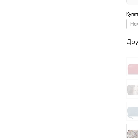
Купит
Дру