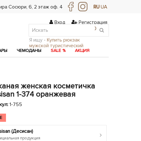
ра Сосюри, ​​6, 2 этаж оф. 4
RU
UA
Вход
Регистрация
0
0
0
Я ищу -
Купить рюкзак
мужской туристический
АРЫ
ЧЕМОДАНЫ
SALE %
АКЦИЯ
жаная женская косметичка
isan 1-374 оранжевая
кул:
1-755
E
isan (Десисан)
›
циальная продукция