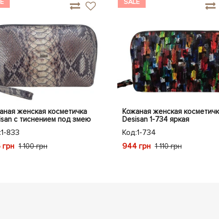
E
SALE
аная женская косметичка
Кожаная женская косметичк
isan с тиснением под змею
Desisan 1-734 яркая
:
1-833
Код:
1-734
 грн
944 грн
1 100 грн
1 110 грн