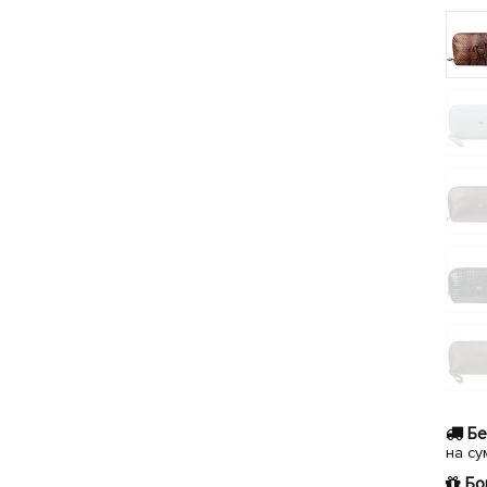
Бе
на су
Бо