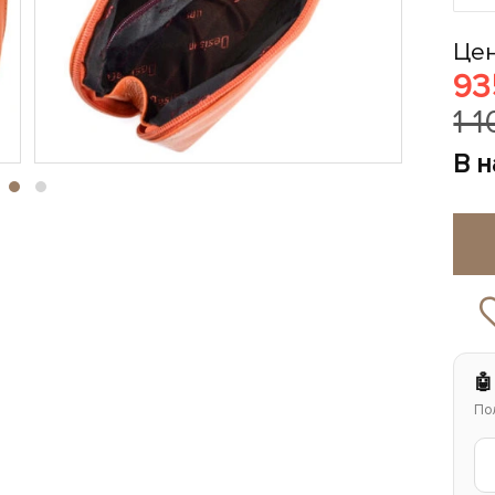
Цен
93
1 
В 
🤖
По