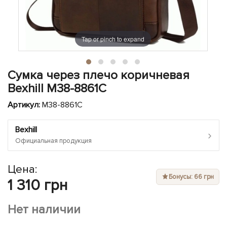
ЧЕХЛЫ ДЛЯ НОУТБУКОВ
Показать все
Показать все
Показать все
Tap or pinch to expand
Сумка через плечо коричневая
Bexhill M38-8861C
Артикул:
M38-8861C
Bexhill
›
Официальная продукция
Цена:
Бонусы: 66 грн
1 310 грн
Нет наличии