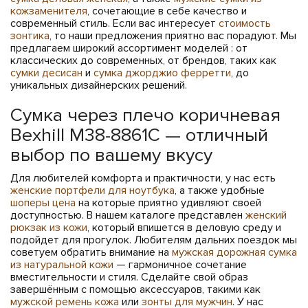
кожзаменителя
, сочетающие в себе качество и
современный стиль. Если вас интересует
стоимость
зонтика
, то наши предложения приятно вас порадуют. Мы
предлагаем широкий ассортимент моделей : от
классических до современных, от брендов, таких как
сумки десисан
и
сумка джорджио ферретти
, до
уникальных дизайнерских решений.
Сумка через плечо коричневая
Bexhill M38-8861C — отличный
выбор по вашему вкусу
Для любителей комфорта и практичности, у нас есть
женские портфели для ноутбука
, а также удобные
шоперы цена
на которые приятно удивляют своей
доступностью. В нашем каталоге представлен
женский
рюкзак из кожи
, который впишется в деловую среду и
подойдет для прогулок. Любителям дальних поездок мы
советуем обратить внимание на
мужская дорожная сумка
из натуральной кожи
— гармоничное сочетание
вместительности и стиля. Сделайте свой образ
завершённым с помощью аксессуаров, такими как
мужской ремень кожа
или
зонты для мужчин
. У нас