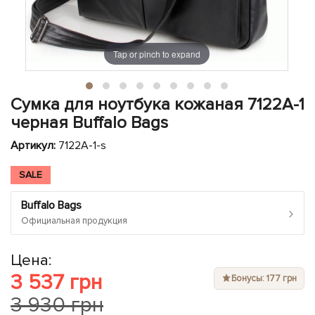
ЧЕХЛЫ ДЛЯ НОУТБУКОВ
Показать все
Показать все
Показать все
Tap or pinch to expand
Сумка для ноутбука кожаная 7122A-1
черная Buffalo Bags
Артикул:
7122A-1-s
SALE
Buffalo Bags
›
Официальная продукция
Цена:
3 537 грн
Бонусы: 177 грн
3 930 грн