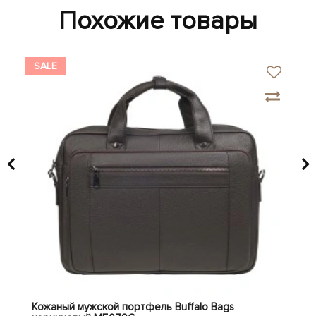
Похожие товары
SALE
SA
ый
Кожаный мужской портфель Buffalo Bags
Кож