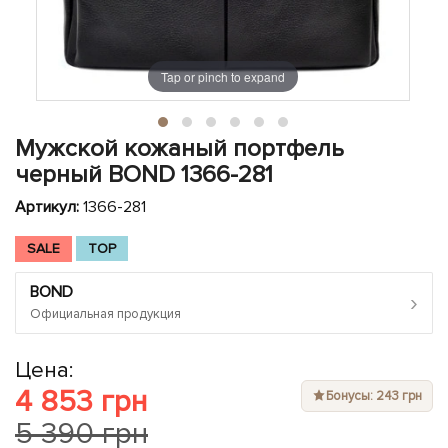
ЧЕХЛЫ ДЛЯ НОУТБУКОВ
Показать все
Показать все
Показать все
Tap or pinch to expand
Мужской кожаный портфель
черный BOND 1366-281
Артикул:
1366-281
SALE
TOP
BOND
›
Официальная продукция
Цена:
4 853 грн
Бонусы: 243 грн
5 390 грн