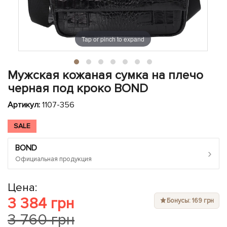
ЧЕХЛЫ ДЛЯ НОУТБУКОВ
Показать все
Показать все
Показать все
Tap or pinch to expand
Мужская кожаная сумка на плечо
черная под кроко BOND
Артикул:
1107-356
SALE
BOND
›
Официальная продукция
Цена:
3 384 грн
Бонусы: 169 грн
3 760 грн