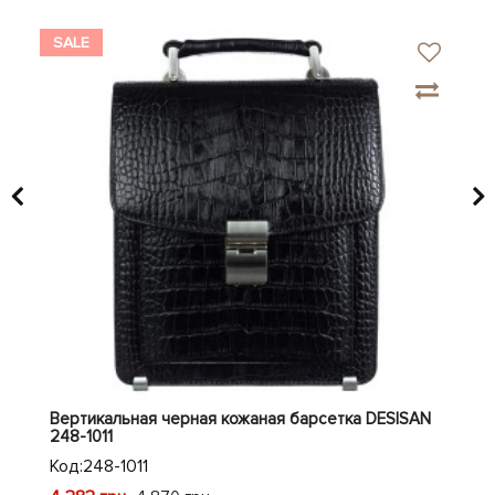
SALE
SA
AN
Вертикальная черная кожаная барсетка DESISAN
Кож
248-1011
Код
Код:
248-1011
3 4