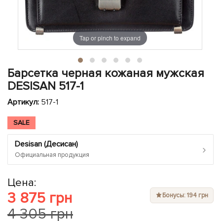
ЧЕХЛЫ ДЛЯ НОУТБУКОВ
Показать все
Показать все
Показать все
Tap or pinch to expand
Барсетка черная кожаная мужская
DESISAN 517-1
Артикул:
517-1
SALE
Desisan (Десисан)
›
Официальная продукция
Цена:
3 875 грн
Бонусы: 194 грн
4 305 грн