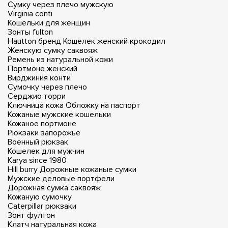
Сумку через плечо мужскую
Virginia conti
Кошельки для женщин
Зонты fulton
Hautton бренд
Кошелек женский крокодил
Женскую сумку саквояж
Ремень из натуральной кожи
Портмоне женский
Вирджиния конти
Сумочку через плечо
Серджио торри
Ключница кожа
Обложку на паспорт
Кожаные мужские кошельки
Кожаное портмоне
Рюкзаки запорожье
Военный рюкзак
Кошелек для мужчин
Karya since 1980
Hill burry
Дорожные кожаные сумки
Мужские деловые портфели
Дорожная сумка саквояж
Кожаную сумочку
Caterpillar рюкзаки
Зонт фултон
Клатч натуральная кожа