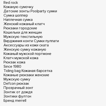
Red rock
Кожаную сумочку
Детские зонты
Poolparty сумки
Сумка шоппер
Наплечная сумка
Женский кожаный клатч
Рюкзаки городские
Кошельки для женщин
Мужскую текстильную
Вирджиния конти
Сумки пулпати
Аксессуары из кожи ската
Женскую сумку кожаную
Кожаный мужской портмоне
Клатч мужской кожа
Рюкзак кожа
Since 1980
Tiding bag
Кожаная барсетка
Кожаные рюкзаки женские
Мужскую сумку
Defcon рюкзак
Прозрачный зонт
Зонтик от дождя
Зонтики фултон
Бренд merrell