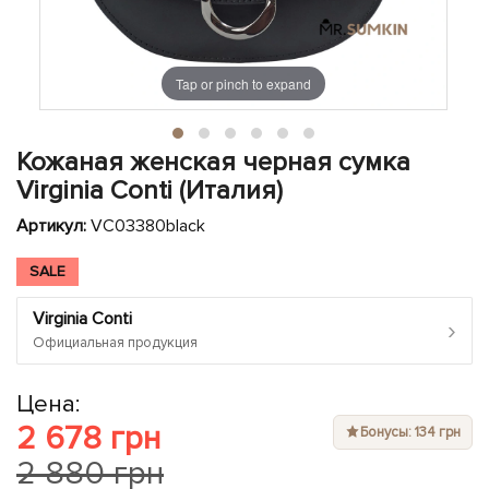
ЧЕХЛЫ ДЛЯ НОУТБУКОВ
Показать все
Показать все
Показать все
Tap or pinch to expand
Кожаная женская черная сумка
Virginia Conti (Италия)
Артикул:
VC03380black
SALE
Virginia Conti
›
Официальная продукция
Цена:
2 678 грн
Бонусы: 134 грн
2 880 грн