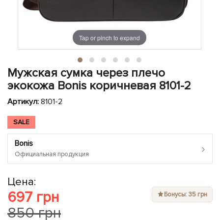
ЧЕХЛЫ ДЛЯ НОУТБУКОВ
Показать все
Показать все
Показать все
Tap or pinch to expand
Мужская сумка через плечо
экокожа Bonis коричневая 8101-2
Артикул:
8101-2
SALE
Bonis
›
Официальная продукция
Цена:
697 грн
Бонусы: 35 грн
850 грн