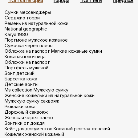
ТОП Категории
Города
ТОП Теги
Предложен
Сумки мессенджеры
Серджио торри
Ремень из натуральной кожи
National geographic
Karya 1980
Портмоне мужское кожаное
Сумочка через плечо
Обложка на паспорт
Мягкие кожаные сумки
Кожаная ключница
Обложки на паспорт
Портфель мужской
Зонт детский
Барсетка кожа
Детские зонты
Ms collection
Мужскую сумку
Женские кошельки из натуральной кожи
Мужскую сумку саквояж
Рюкзаки кожа
Дорожный саквояж
Женская через плечо
Зонтики от дождя
Кейс для документов
Кожаный рюкзак женский
Кошелек женский кожаный