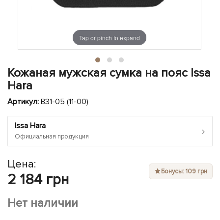
ЧЕХЛЫ ДЛЯ НОУТБУКОВ
Показать все
Показать все
Показать все
Tap or pinch to expand
Кожаная мужская сумка на пояс Issa
Hara
Артикул:
B31-05 (11-00)
Issa Hara
›
Официальная продукция
Цена:
Бонусы: 109 грн
2 184 грн
Нет наличии