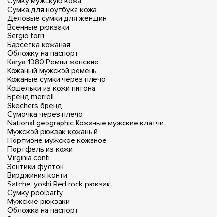
Сумку мужскую кожа
Сумка для ноутбука кожа
Деловые сумки для женщин
Военные рюкзаки
Sergio torri
Барсетка кожаная
Обложку на паспорт
Karya 1980
Ремни женские
Кожаный мужской ремень
Кожаные сумки через плечо
Кошельки из кожи питона
Бренд merrell
Skechers бренд
Сумочка через плечо
National geographic
Кожаные мужские клатчи
Мужской рюкзак кожаный
Портмоне мужское кожаное
Портфель из кожи
Virginia conti
Зонтики фултон
Вирджиния конти
Satchel yoshi
Red rock рюкзак
Сумку poolparty
Мужские рюкзаки
Обложка на паспорт